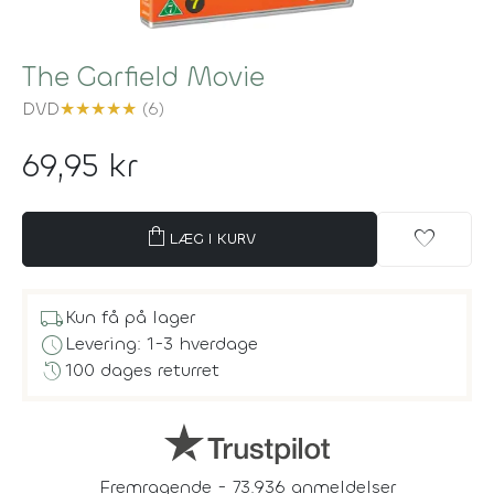
The Garfield Movie
DVD
★
★
★
★
★
(6)
69,95 kr
shopping_bag
favorite
LÆG I KURV
local_shipping
Kun få på lager
schedule
Levering: 1-3 hverdage
history
100 dages returret
Fremragende - 73.936 anmeldelser