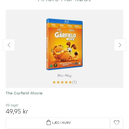
Blu-Ray
★
★
★
★
★
(1)
The Garfield Movie
På lager
49,95 kr
shopping_bag
favorite
LÆG I KURV