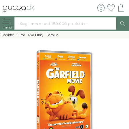
account_circle
favorite
shopping_bag
search
menu
Forside
Film
Dvd Film
Familie