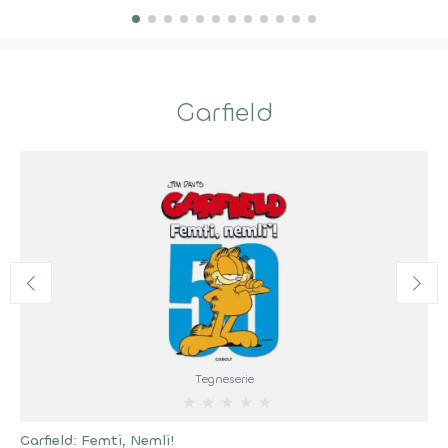
Garfield
Tegneserie
★
★
★
★
★
Garfield: Femti, Nemli!