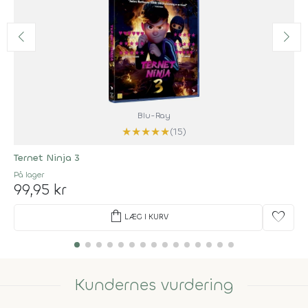
Blu-Ray
★
★
★
★
★
(15)
Ternet Ninja 3
På lager
99,95 kr
shopping_bag
favorite
LÆG I KURV
Kundernes vurdering