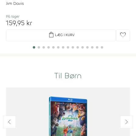
Jim Davis
På lager
159,95 kr
shopping_bag
favorite
LÆG I KURV
Til Børn