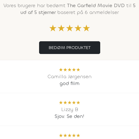
Vores brugere har bedømt
The Garfield Movie DVD
til
5
ud af 5 stjerner
baseret på 6 anmeldelser
★
★
★
★
★
BEDØM PRODUKTET
★
★
★
★
★
Camilla Jørgensen
god film
★
★
★
★
★
Lizzy B
Sjov. Se den!
★
★
★
★
★