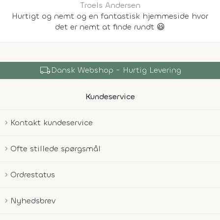
Troels Andersen
Hurtigt og nemt og en fantastisk hjemmeside hvor
det er nemt at finde rundt 😃
local_shipping
Dansk Webshop - Hurtig Levering
Kundeservice
Kontakt kundeservice
Ofte stillede spørgsmål
Ordrestatus
Nyhedsbrev