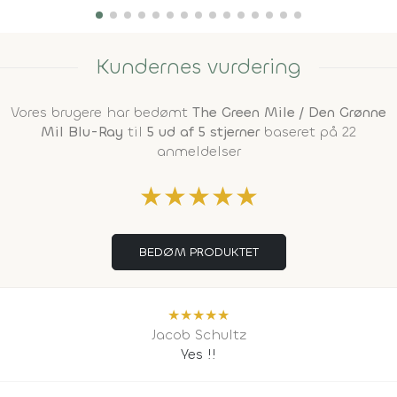
Kundernes vurdering
Vores brugere har bedømt
The Green Mile / Den Grønne
Mil Blu-Ray
til
5 ud af 5 stjerner
baseret på 22
anmeldelser
★
★
★
★
★
BEDØM PRODUKTET
★
★
★
★
★
Jacob Schultz
Yes !!