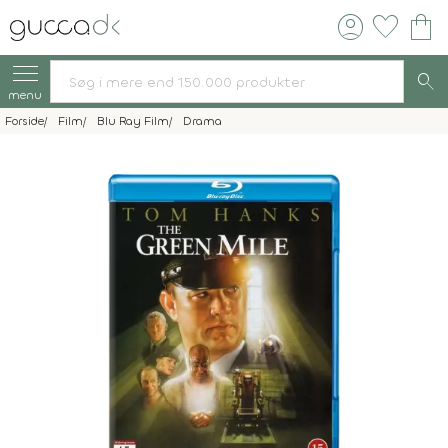
account_circle
favorite
shopping_bag
search
menu
Forside
Film
Blu Ray Film
Drama