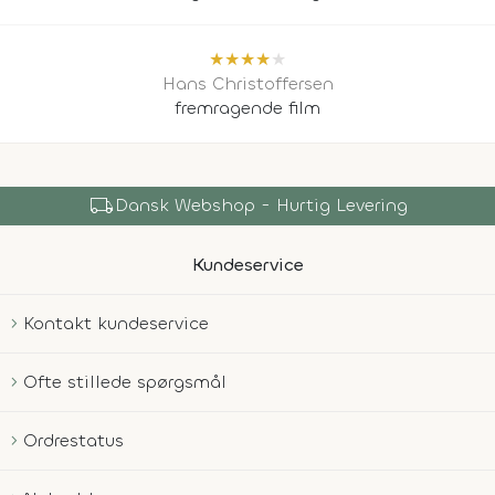
★
★
★
★
★
Hans Christoffersen
fremragende film
local_shipping
Dansk Webshop - Hurtig Levering
Kundeservice
Kontakt kundeservice
Ofte stillede spørgsmål
Ordrestatus