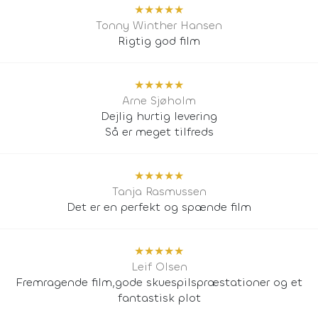
★
★
★
★
★
Tonny Winther Hansen
Rigtig god film
★
★
★
★
★
Arne Sjøholm
Dejlig hurtig levering
Så er meget tilfreds
★
★
★
★
★
Tanja Rasmussen
Det er en perfekt og spænde film
★
★
★
★
★
Leif Olsen
Fremragende film,gode skuespilspræstationer og et
fantastisk plot