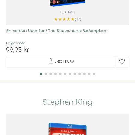
Blu-Ray
★
★
★
★
★
(17)
En Verden Udenfor / The Shawshank Redemption
Få på lager
99,95 kr
shopping_bag
favorite
LÆG I KURV
Stephen King