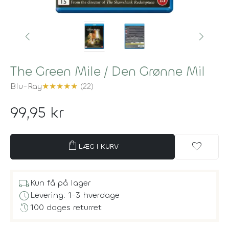
The Green Mile / Den Grønne Mil
Blu-Ray
★
★
★
★
★
(22)
99,95 kr
shopping_bag
favorite
LÆG I KURV
local_shipping
Kun få på lager
schedule
Levering: 1-3 hverdage
history
100 dages returret