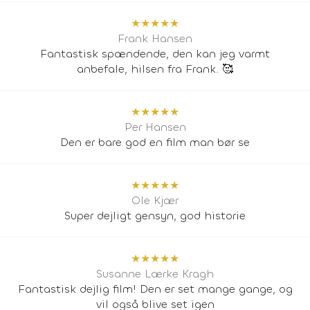
★
★
★
★
★
Frank Hansen
Fantastisk spændende, den kan jeg varmt
anbefale, hilsen fra Frank. 🥰
★
★
★
★
★
Per Hansen
Den er bare god en film man bør se
★
★
★
★
★
Ole Kjær
Super dejligt gensyn, god historie
★
★
★
★
★
Susanne Lærke Kragh
Fantastisk dejlig film! Den er set mange gange, og
vil også blive set igen