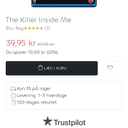
The Killer Inside Me
Blu-Ray
★
★
★
★
★
(3)
39,95 kr
49,95 kr
Du sparer 10,00 kr (20%)
shopping_bag
favorite
LÆG I KURV
local_shipping
Kun få på lager
schedule
Levering: 1-3 hverdage
history
100 dages returret