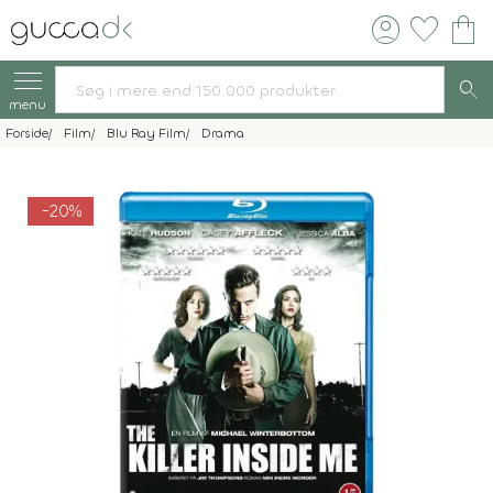
account_circle
favorite
shopping_bag
search
menu
Forside
Film
Blu Ray Film
Drama
-20%