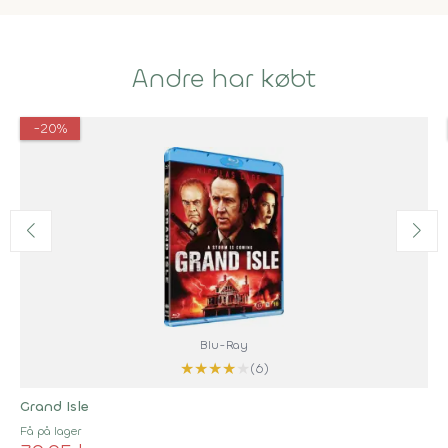
Andre har købt
-20%
Blu-Ray
★
★
★
★
★
(6)
Grand Isle
Få på lager