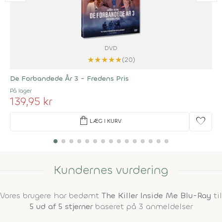
DVD
★
★
★
★
★
(20)
De Forbandede År 3 - Fredens Pris
På lager
139,95 kr
shopping_bag
favorite
LÆG I KURV
Kundernes vurdering
Vores brugere har bedømt
The Killer Inside Me Blu-Ray
til
5 ud af 5 stjerner
baseret på 3 anmeldelser