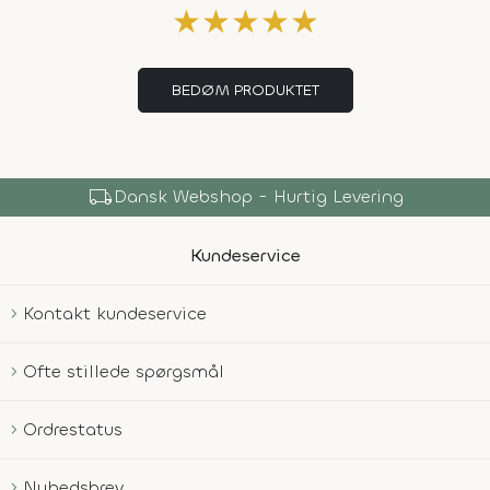
★
★
★
★
★
BEDØM PRODUKTET
local_shipping
Dansk Webshop - Hurtig Levering
Kundeservice
Kontakt kundeservice
Ofte stillede spørgsmål
Ordrestatus
Nyhedsbrev