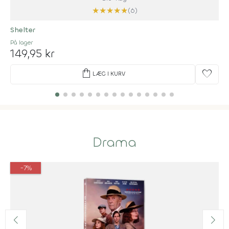
★
★
★
★
★
(6)
Shelter
På lager
149,95 kr
shopping_bag
favorite
LÆG I KURV
Drama
-7%