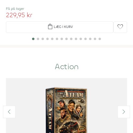
Få på lager
229,95 kr
shopping_bag
favorite
LÆG I KURV
Action