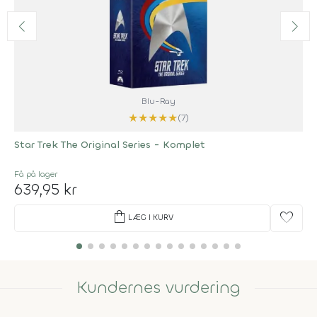
Blu-Ray
★
★
★
★
★
(7)
Star Trek The Original Series - Komplet
Få på lager
639,95 kr
shopping_bag
favorite
LÆG I KURV
Kundernes vurdering