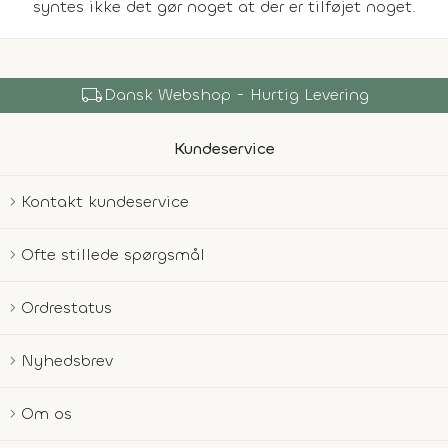
syntes ikke det gør noget at der er tilføjet noget.
local_shipping
Dansk Webshop - Hurtig Levering
Kundeservice
Kontakt kundeservice
Ofte stillede spørgsmål
Ordrestatus
Nyhedsbrev
Om os