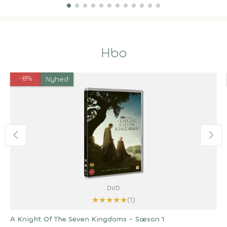
Hbo
-8%
Nyhed
DVD
★
★
★
★
★
(1)
A Knight Of The Seven Kingdoms - Sæson 1