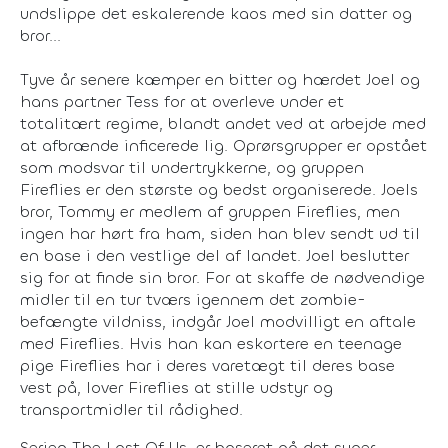
undslippe det eskalerende kaos med sin datter og
bror...
Tyve år senere kæmper en bitter og hærdet Joel og
hans partner Tess for at overleve under et
totalitært regime, blandt andet ved at arbejde med
at afbrænde inficerede lig. Oprørsgrupper er opstået
som modsvar til undertrykkerne, og gruppen
Fireflies er den største og bedst organiserede. Joels
bror, Tommy er medlem af gruppen Fireflies, men
ingen har hørt fra ham, siden han blev sendt ud til
en base i den vestlige del af landet. Joel beslutter
sig for at finde sin bror. For at skaffe de nødvendige
midler til en tur tværs igennem det zombie-
befængte vildniss, indgår Joel modvilligt en aftale
med Fireflies. Hvis han kan eskortere en teenage
pige Fireflies har i deres varetægt til deres base
vest på, lover Fireflies at stille udstyr og
transportmidler til rådighed.
Serien The Last Of Us, er baseret på det super