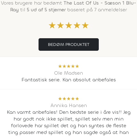
Vores brugere har bedømt
The Last Of Us - Sæson 1 Blu-
Ray
til
5 ud af 5 stjerner
baseret på 7 anmeldelser
★
★
★
★
★
BEDØM PRODUKTET
★
★
★
★
★
Ole Madsen
Fantastisk serie. Kan absolut anbefales
★
★
★
★
★
Annika Hansen
Kan varmt anbefales! Den bedste serie i åre vis!! Jeg
har godt nok ikke spillet, spillet selv men min
forlovede har spillet det og han syntes de fleste
ting passer med spillet og han sagde også at han