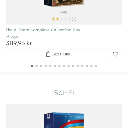
DVD
★
★
★
★
★
(2)
The A-Team Complete Collection Box
På lager
389,95 kr
shopping_bag
favorite
LÆG I KURV
Sci-Fi