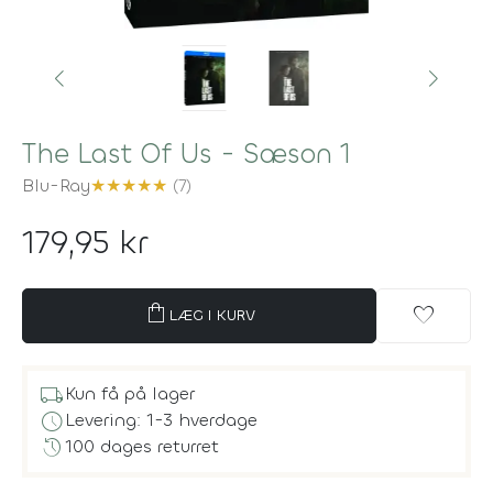
The Last Of Us - Sæson 1
Blu-Ray
★
★
★
★
★
(7)
179,95 kr
shopping_bag
favorite
LÆG I KURV
local_shipping
Kun få på lager
schedule
Levering: 1-3 hverdage
history
100 dages returret