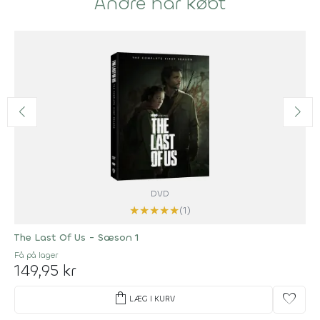
Andre har købt
DVD
★
★
★
★
★
(1)
The Last Of Us - Sæson 1
Få på lager
149,95 kr
shopping_bag
favorite
LÆG I KURV