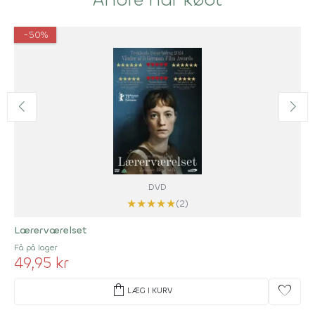
-50%
DVD
★
★
★
★
★
(2)
Lærerværelset
Få på lager
49,95 kr
shopping_bag
favorite
LÆG I KURV