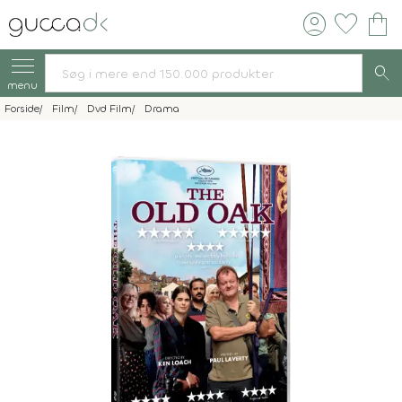
account_circle
favorite
shopping_bag
search
menu
Forside
Film
Dvd Film
Drama