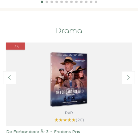
Drama
-7%
DVD
★
★
★
★
★
(20)
De Forbandede År 3 - Fredens Pris