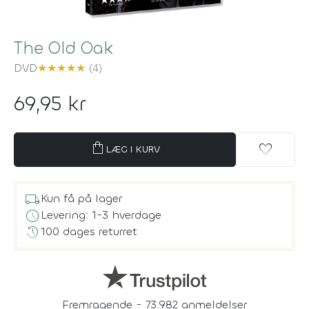
The Old Oak
DVD
★
★
★
★
★
(4)
69,95 kr
shopping_bag
favorite
LÆG I KURV
local_shipping
Kun få på lager
schedule
Levering: 1-3 hverdage
history
100 dages returret
Fremragende - 73.982 anmeldelser