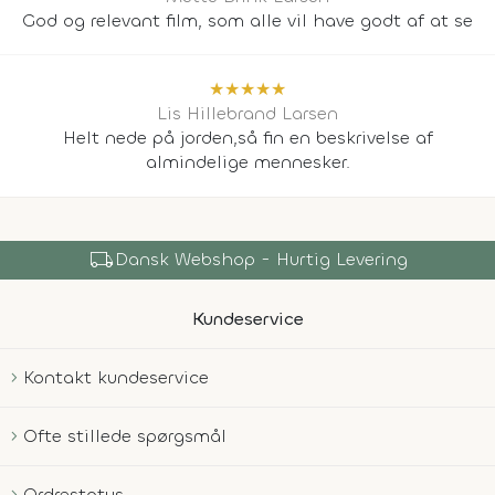
God og relevant film, som alle vil have godt af at se
★
★
★
★
★
Lis Hillebrand Larsen
Helt nede på jorden,så fin en beskrivelse af
almindelige mennesker.
local_shipping
Dansk Webshop - Hurtig Levering
Kundeservice
Kontakt kundeservice
Ofte stillede spørgsmål
Ordrestatus