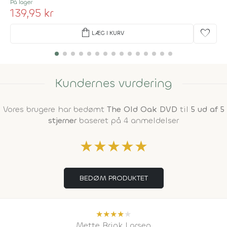
På lager
139,95 kr
shopping_bag
favorite
LÆG I KURV
Kundernes vurdering
Vores brugere har bedømt
The Old Oak DVD
til
5 ud af 5
stjerner
baseret på 4 anmeldelser
★
★
★
★
★
BEDØM PRODUKTET
★
★
★
★
★
Mette Brink Larsen