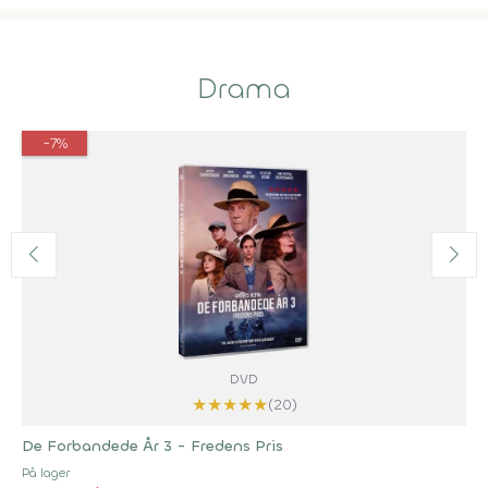
Drama
-7%
DVD
★
★
★
★
★
(20)
De Forbandede År 3 - Fredens Pris
På lager