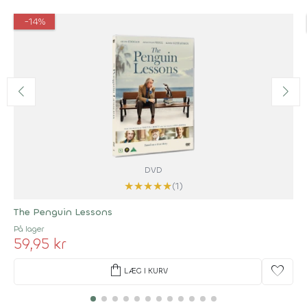
-14%
DVD
★
★
★
★
★
(1)
The Penguin Lessons
På lager
59,95 kr
shopping_bag
favorite
LÆG I KURV