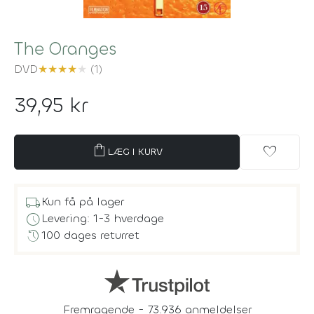
The Oranges
DVD
★
★
★
★
★
(1)
39,95 kr
shopping_bag
favorite
LÆG I KURV
local_shipping
Kun få på lager
schedule
Levering: 1-3 hverdage
history
100 dages returret
Fremragende - 73.936 anmeldelser