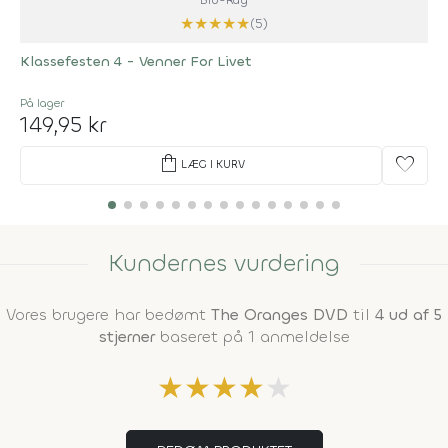
★
★
★
★
★
(5)
Klassefesten 4 - Venner For Livet
På lager
149,95 kr
shopping_bag
favorite
LÆG I KURV
Kundernes vurdering
Vores brugere har bedømt
The Oranges DVD
til
4 ud af 5
stjerner
baseret på 1 anmeldelse
★
★
★
★
★