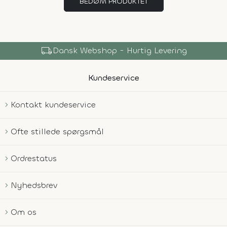
BEDØM PRODUKTET
local_shipping
Dansk Webshop - Hurtig Levering
Kundeservice
Kontakt kundeservice
Ofte stillede spørgsmål
Ordrestatus
Nyhedsbrev
Om os