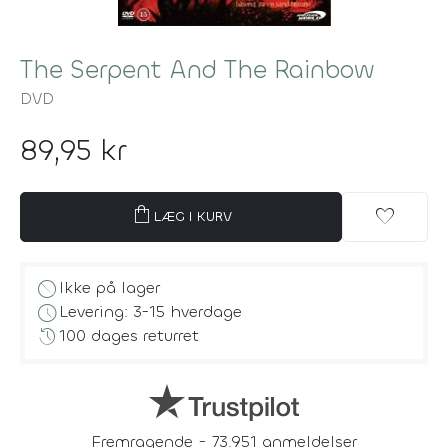
The Serpent And The Rainbow
DVD
89,95 kr
shopping_bag
favorite
LÆG I KURV
block
Ikke på lager
schedule
Levering: 3-15 hverdage
history
100 dages returret
Fremragende - 73.951 anmeldelser