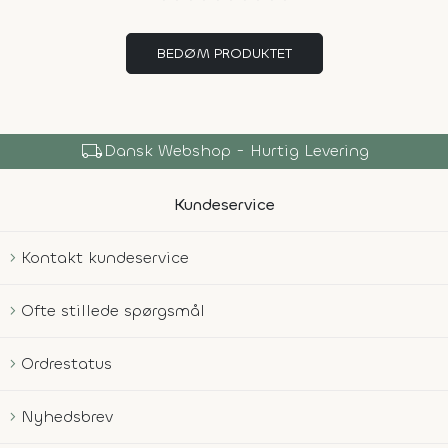
BEDØM PRODUKTET
local_shipping
Dansk Webshop - Hurtig Levering
Kundeservice
Kontakt kundeservice
Ofte stillede spørgsmål
Ordrestatus
Nyhedsbrev