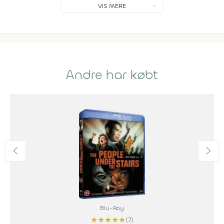
VIS MERE
Andre har købt
Blu-Ray
★
★
★
★
★
(7)