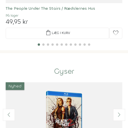
The People Under The Stairs / Rædslernes Hus
På lager
49,95 kr
shopping_bag
favorite
LÆG I KURV
Gyser
Nyhed