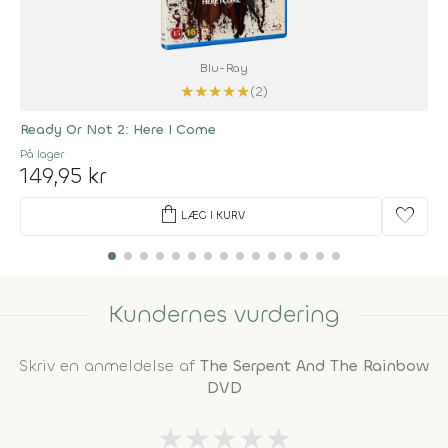
Blu-Ray
★
★
★
★
★
(2)
Ready Or Not 2: Here I Come
På lager
149,95 kr
shopping_bag
favorite
LÆG I KURV
Kundernes vurdering
Skriv en anmeldelse af
The Serpent And The Rainbow
DVD
★
★
★
★
★