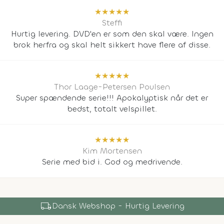
★
★
★
★
★
Steffi
Hurtig levering. DVD'en er som den skal være. Ingen
brok herfra og skal helt sikkert have flere af disse.
★
★
★
★
★
Thor Laage-Petersen Poulsen
Super spændende serie!!! Apokalyptisk når det er
bedst, totalt velspillet.
★
★
★
★
★
Kim Mortensen
Serie med bid i. God og medrivende.
local_shipping
Dansk Webshop - Hurtig Levering