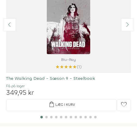
Blu-Ray
★
★
★
★
★
(1)
The Walking Dead - Sæson 9 - Steelbook
Få på lager
349,95 kr
shopping_bag
favorite
LÆG I KURV