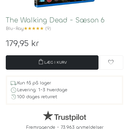
The Walking Dead - Sæson 6
Blu-Ray
★
★
★
★
★
(9)
179,95 kr
shopping_bag
favorite
LÆG I KURV
local_shipping
Kun få på lager
schedule
Levering: 1-3 hverdage
history
100 dages returret
Fremragende - 73.963 anmeldelser