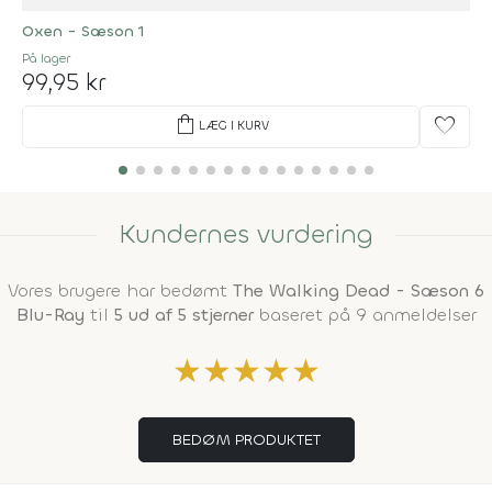
Oxen - Sæson 1
På lager
99,95 kr
shopping_bag
favorite
LÆG I KURV
Kundernes vurdering
Vores brugere har bedømt
The Walking Dead - Sæson 6
Blu-Ray
til
5 ud af 5 stjerner
baseret på 9 anmeldelser
★
★
★
★
★
BEDØM PRODUKTET