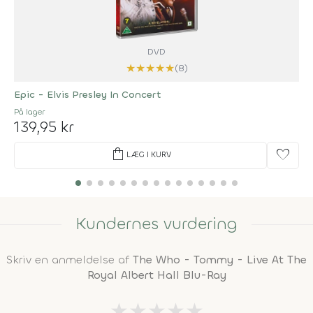
DVD
★
★
★
★
★
(8)
Epic - Elvis Presley In Concert
På lager
139,95 kr
shopping_bag
favorite
LÆG I KURV
Kundernes vurdering
Skriv en anmeldelse af
The Who - Tommy - Live At The
Royal Albert Hall Blu-Ray
★
★
★
★
★