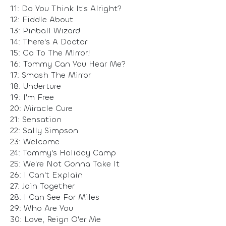
11: Do You Think It's Alright?
12: Fiddle About
13: Pinball Wizard
14: There's A Doctor
15: Go To The Mirror!
16: Tommy Can You Hear Me?
17: Smash The Mirror
18: Underture
19: I'm Free
20: Miracle Cure
21: Sensation
22: Sally Simpson
23: Welcome
24: Tommy's Holiday Camp
25: We're Not Gonna Take It
26: I Can't Explain
27: Join Together
28: I Can See For Miles
29: Who Are You
30: Love, Reign O'er Me