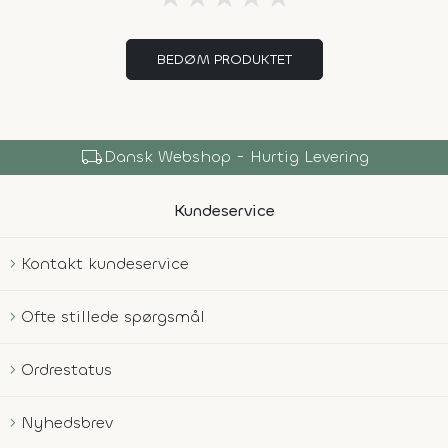
BEDØM PRODUKTET
local_shipping
Dansk Webshop - Hurtig Levering
Kundeservice
Kontakt kundeservice
Ofte stillede spørgsmål
Ordrestatus
Nyhedsbrev