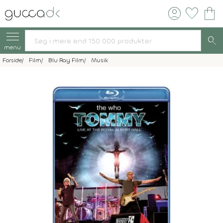
account_circle
favorite
shopping_bag
search
menu
Forside
Film
Blu Ray Film
Musik