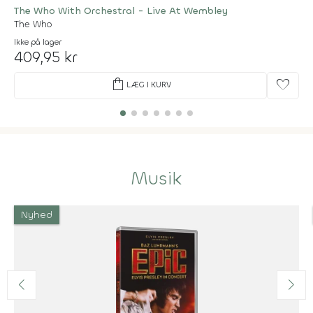
The Who With Orchestral - Live At Wembley
The Who
Ikke på lager
409,95 kr
shopping_bag
favorite
LÆG I KURV
Musik
Nyhed