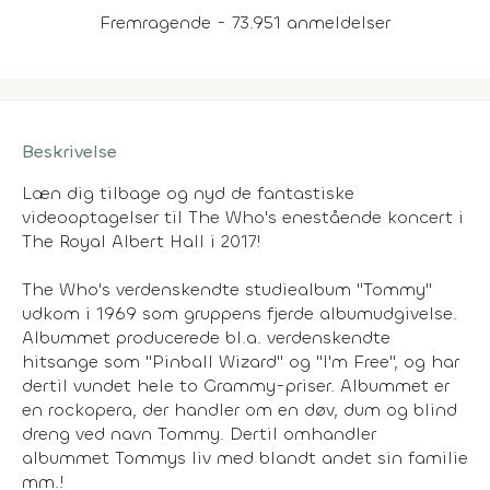
Fremragende - 73.951 anmeldelser
Beskrivelse
Læn dig tilbage og nyd de fantastiske
videooptagelser til The Who's enestående koncert i
The Royal Albert Hall i 2017!
The Who's verdenskendte studiealbum "Tommy"
udkom i 1969 som gruppens fjerde albumudgivelse.
Albummet producerede bl.a. verdenskendte
hitsange som "Pinball Wizard" og "I'm Free", og har
dertil vundet hele to Grammy-priser. Albummet er
en rockopera, der handler om en døv, dum og blind
dreng ved navn Tommy. Dertil omhandler
albummet Tommys liv med blandt andet sin familie
mm.!