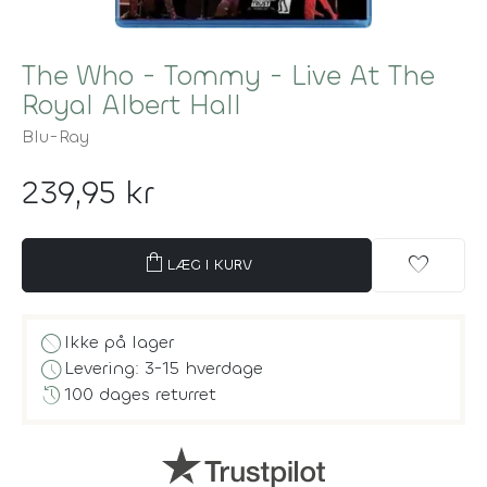
The Who - Tommy - Live At The
Royal Albert Hall
Blu-Ray
239,95 kr
shopping_bag
favorite
LÆG I KURV
block
Ikke på lager
schedule
Levering: 3-15 hverdage
history
100 dages returret