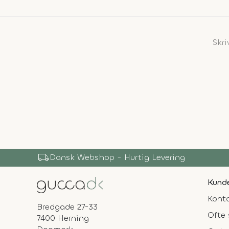
Skr
local_shipping
Dansk Webshop - Hurtig Levering
Kunde
Konta
Bredgade 27-33
Ofte 
7400 Herning