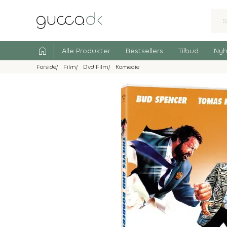
home
Alle Produkter
Bestsellers
Tilbud
Nyh
Forside
Film
Dvd Film
Komedie