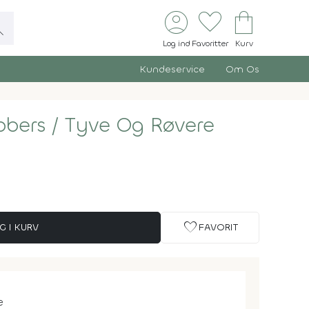
account_circle
favorite
shopping_bag
ch
Log ind
Favoritter
Kurv
Kundeservice
Om Os
bers / Tyve Og Røvere
favorite
G I KURV
FAVORIT
e