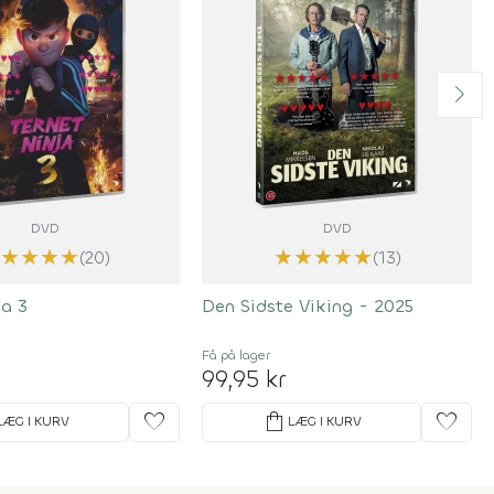
DVD
DVD
★
★
★
★
★
★
★
★
★
(20)
(13)
ja 3
Den Sidste Viking - 2025
Få på lager
99,95 kr
favorite
shopping_bag
favorite
LÆG I KURV
LÆG I KURV