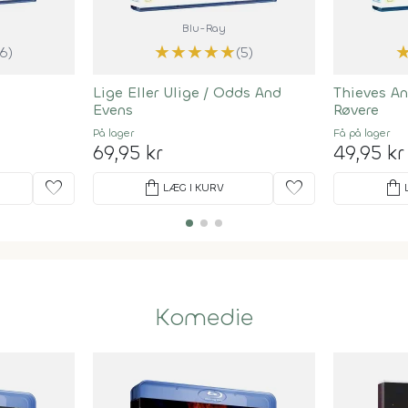
Blu-Ray
★
★
★
★
★
(6)
(5)
Lige Eller Ulige / Odds And
Thieves An
Evens
Røvere
På lager
Få på lager
69,95 kr
49,95 kr
favorite
shopping_bag
favorite
shopping_bag
LÆG I KURV
Komedie