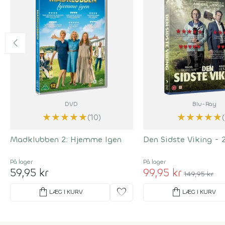
DVD
Blu-Ray
★
★
★
★
★
★
★
★
★
★
(10)
Madklubben 2: Hjemme Igen
Den Sidste Viking - 
På lager
På lager
59,95 kr
99,95 kr
149,95 kr
shopping_bag
favorite
shopping_bag
LÆG I KURV
LÆG I KURV