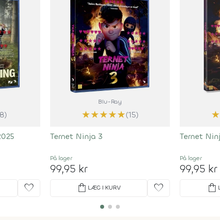
Blu-Ray
★
★
★
★
★
★
(8)
(15)
2025
Ternet Ninja 3
Ternet Nin
På lager
På lager
99,95 kr
99,95 kr
favorite
shopping_bag
favorite
shopping_bag
LÆG I KURV