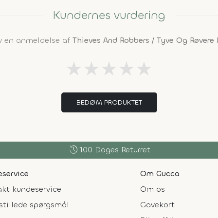
Kundernes vurdering
iv en anmeldelse af
Thieves And Robbers / Tyve Og Røvere
★
★
★
★
★
BEDØM PRODUKTET
history
100 Dages Returret
service
Om Gucca
kt kundeservice
Om os
stillede spørgsmål
Gavekort