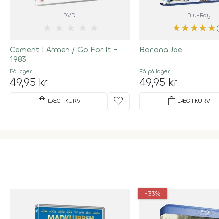
DVD
Blu-Ray
★
★
★
★
★
★
★
★
★
★
Cement I Armen / Go For It -
Banana Joe
1983
På lager
Få på lager
49,95 kr
49,95 kr
shopping_bag
favorite
shopping_bag
LÆG I KURV
LÆG I KURV
-33%