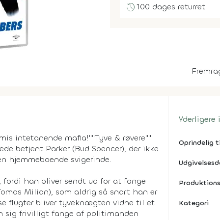
history
100 dages returret
Fremra
Yderligere
mis intetanende mafia!""Tyve & røvere""
Oprindelig t
de betjent Parker (Bud Spencer), der ikke
 en hjemmeboende svigerinde.
Udgivelses
 fordi han bliver sendt ud for at fange
Produktions
omas Milian), som aldrig så snart han er
se flugter bliver tyveknægten vidne til et
Kategori
sig frivilligt fange af politimanden