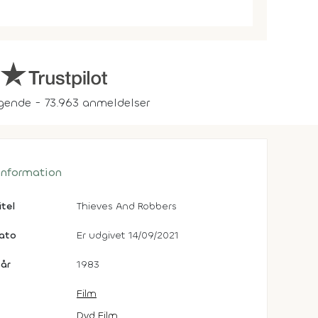
gende - 73.963 anmeldelser
 information
itel
Thieves And Robbers
dato
Er udgivet 14/09/2021
år
1983
Film
Dvd Film