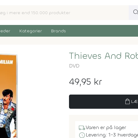
sear
eder
Kategorier
Brands
Thieves And Rob
DVD
49,95 kr
shopping_bag
LÆ
local_shipping
Varen er på lager
schedule
Levering: 1-3 hverdag