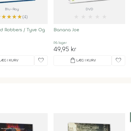
Blu-Ray
DVD
★
★
★
★
★
★
★
★
★
★
(4)
d Robbers / Tyve Og
Banana Joe
På lager
49,95 kr
favorite
shopping_bag
favorite
LÆG I KURV
LÆG I KURV