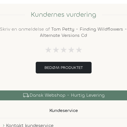
Kundernes vurdering
Skriv en anmeldelse af
Tom Petty - Finding Wildflowers -
Alternate Versions Cd
★
★
★
★
★
BEDØM PRODUKTET
local_shipping
Dansk Webshop - Hurtig Levering
Kundeservice
Kontakt kundeservice