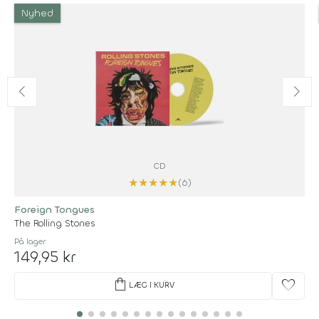
Nyhed
CD
★
★
★
★
★
(6)
Foreign Tongues
The Rolling Stones
På lager
149,95 kr
shopping_bag
favorite
LÆG I KURV