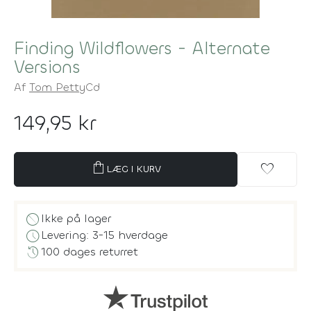
Finding Wildflowers - Alternate
Versions
Af
Tom Petty
Cd
149,95 kr
shopping_bag
favorite
LÆG I KURV
block
Ikke på lager
schedule
Levering: 3-15 hverdage
history
100 dages returret