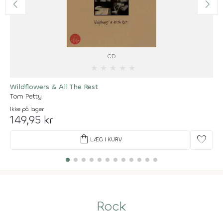
CD
★
★
★
★
★
Wildflowers & All The Rest
Tom Petty
Ikke på lager
149,95 kr
shopping_bag
favorite
LÆG I KURV
Rock