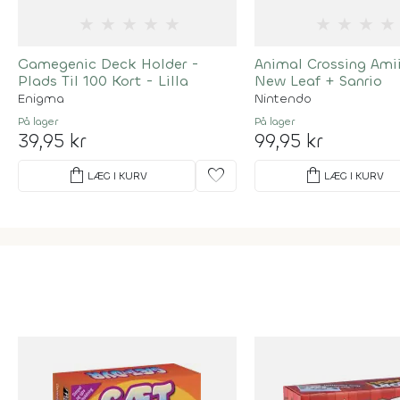
★
★
★
★
★
★
★
★
★
Gamegenic Deck Holder -
Animal Crossing Ami
Plads Til 100 Kort - Lilla
New Leaf + Sanrio
Enigma
Nintendo
På lager
På lager
39,95 kr
99,95 kr
shopping_bag
favorite
shopping_bag
LÆG I KURV
LÆG I KURV