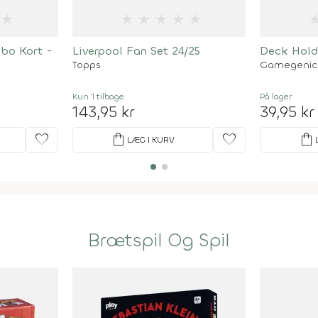
★
★
★
★
★
★
ibo Kort -
Liverpool Fan Set 24/25
Deck Holde
Topps
Gamegenic
Kun 1 tilbage
På lager
143,95 kr
39,95 kr
favorite
shopping_bag
favorite
shopping_bag
LÆG I KURV
Brætspil Og Spil