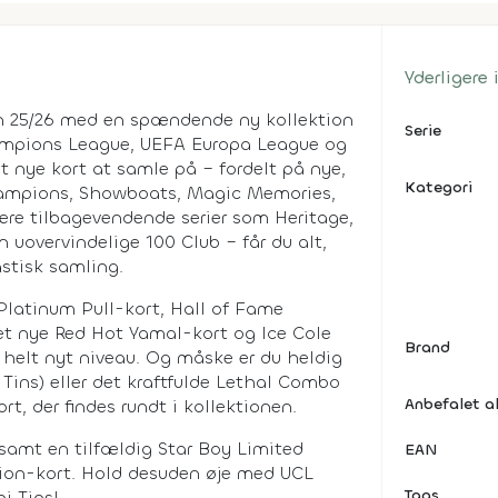
Yderligere
n 25/26 med en spændende ny kollektion
Serie
hampions League, UEFA Europa League og
 nye kort at samle på – fordelt på nye,
Kategori
hampions, Showboats, Magic Memories,
ære tilbagevendende serier som Heritage,
uovervindelige 100 Club – får du alt,
astisk samling.
 Platinum Pull-kort, Hall of Fame
et nye Red Hot Yamal-kort og Ice Cole
Brand
 helt nyt niveau. Og måske er du heldig
 Tins) eller det kraftfulde Lethal Combo
Anbefalet a
t, der findes rundt i kollektionen.
samt en tilfældig Star Boy Limited
EAN
tion-kort. Hold desuden øje med UCL
Tags
i Tins!