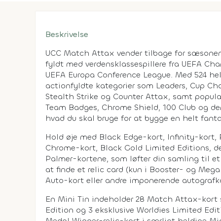
Beskrivelse
UCC Match Attax vender tilbage for sæsone
fyldt med verdensklasse­spillere fra UEFA C
UEFA Europa Conference League. Med 524 helt
actionfyldte kategorier som Leaders, Cup C
Stealth Strike og Counter Attax, samt popul
Team Badges, Chrome Shield, 100 Club og den 
hvad du skal bruge for at bygge en helt fant
Hold øje med Black Edge-kort, Infinity-kort,
Chrome-kort, Black Gold Limited Editions, d
Palmer-kortene, som løfter din samling til et
at finde et relic card (kun i Booster- og Mega
Auto-kort eller andre imponerende autografkor
En Mini Tin indeholder 28 Match Attax-kort 
Edition og 3 eksklusive Worldies Limited Edi
Medal Winner-relic-kort i særligt heldige Min