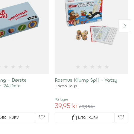
★
★
★
★
★
★
★
★
★
★
ng - Børste
Rasmus Klump Spil - Yatzy
- 24 Dele
Barbo Toys
På lager
39,95 kr
69,95 kr
favorite
shopping_bag
favorite
LÆG I KURV
LÆG I KURV