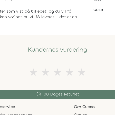
GPSR
ter som vist på billedet, og du vil få
ken variant du vil få leveret - det er en
Kundernes vurdering
★
★
★
★
★
history
100 Dages Returret
service
Om Gucca
kt kundeservice
Om os