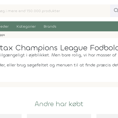
sear
eder
Kategorier
Brands
pps
tax Champions League Fodboldk
ilgængeligt i øjeblikket. Men bare rolig, vi har masser af 
er, eller brug søgefeltet og menuen til at finde præcis det,
Andre har købt