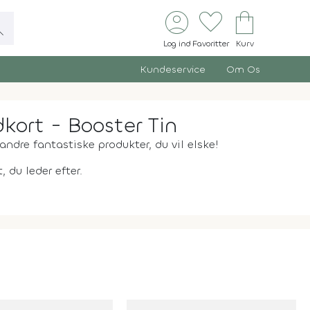
account_circle
favorite
shopping_bag
ch
Log ind
Favoritter
Kurv
Kundeservice
Om Os
ort - Booster Tin
andre fantastiske produkter, du vil elske!
 du leder efter.