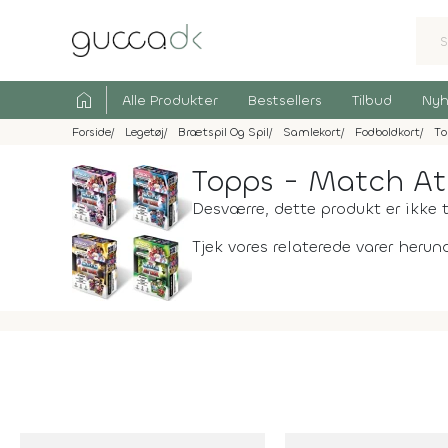
home
Alle Produkter
Bestsellers
Tilbud
Nyh
Forside
Legetøj
Brætspil Og Spil
Samlekort
Fodboldkort
To
Topps - Match At
Desværre, dette produkt er ikke t
Tjek vores relaterede varer herund