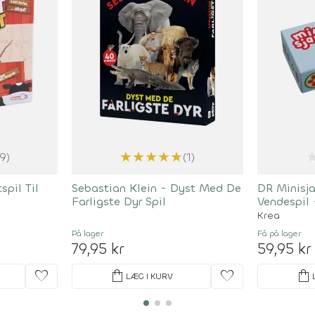
★
★
★
★
★
(9)
(1)
spil Til
Sebastian Klein - Dyst Med De
DR Minisja
Farligste Dyr Spil
Vendespil 
Krea
På lager
Få på lager
79,95 kr
59,95 kr
favorite
shopping_bag
favorite
shopping_bag
LÆG I KURV