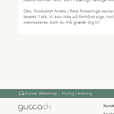
Obs. Produktet findes i flere forskellige varian
leveret 1 stk. Vi kan ikke på forhånd sige, hvil
overraskelse, som du må glæde dig til.
local_shipping
Dansk Webshop - Hurtig Levering
Kunde
Konta