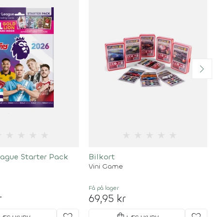
★
★
★
★
★
★
★
★
★
★
eague Starter Pack
Bilkort
Vini Game
Få på lager
r
69,95 kr