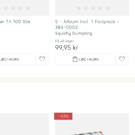
★
★
★
★
★
★
★
★
★
★
r Til 100 Stk
S - Album Incl. 1 Foilpack -
384-0002
Squishy Dumpling
Få på lager
99,95 kr
favorite
shopping_bag
favorite
LÆG I KURV
LÆG I KURV
-43%