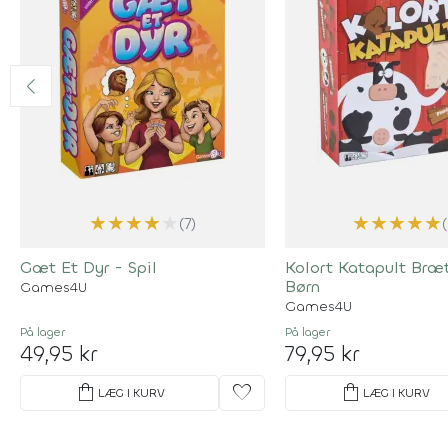
★
★
★
★
★
★
★
★
★
★
(7)
Gæt Et Dyr - Spil
Kolort Katapult Bræt
Børn
Games4U
Games4U
På lager
På lager
49,95 kr
79,95 kr
shopping_bag
favorite
shopping_bag
LÆG I KURV
LÆG I KURV