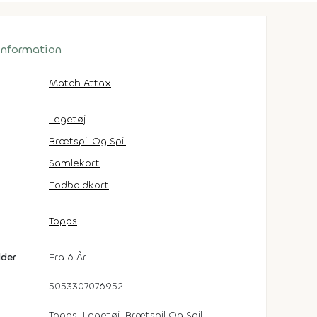
 information
Match Attax
Legetøj
Brætspil Og Spil
Samlekort
Fodboldkort
Topps
lder
Fra 6 År
5053307076952
Topps, Legetøj, Brætspil Og Spil