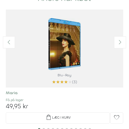
Blu-Ray
★
★
★
★
★
(3)
Maria
Få på lager
49,95 kr
shopping_bag
favorite
LÆG I KURV