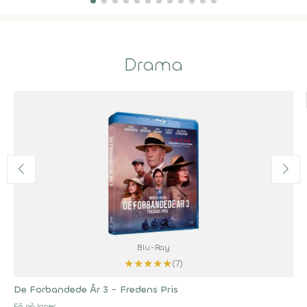
Drama
Blu-Ray
★
★
★
★
★
(7)
De Forbandede År 3 - Fredens Pris
Få på lager