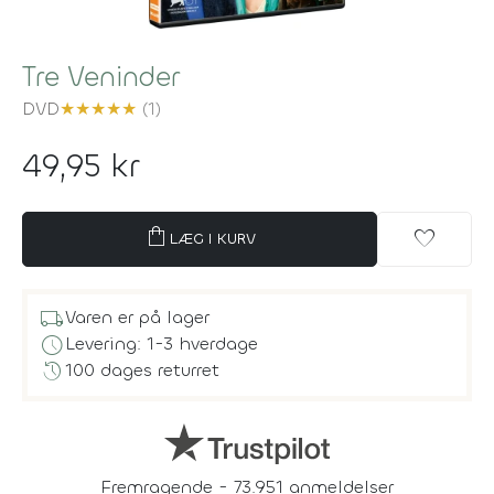
Tre Veninder
DVD
★
★
★
★
★
(1)
49,95 kr
shopping_bag
favorite
LÆG I KURV
local_shipping
Varen er på lager
schedule
Levering: 1-3 hverdage
history
100 dages returret
Fremragende - 73.951 anmeldelser