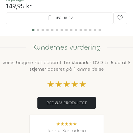
149,95 kr
shopping_bag
favorite
LÆG I KURV
Kundernes vurdering
Vores brugere har bedømt
Tre Veninder DVD
til
5 ud af 5
stjerner
baseret på 1 anmeldelse
★
★
★
★
★
BEDØM PRODUKTET
★
★
★
★
★
Jonna Konradsen