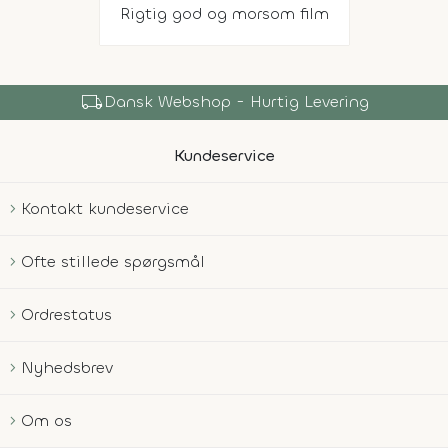
Rigtig god og morsom film
local_shipping
Dansk Webshop - Hurtig Levering
Kundeservice
Kontakt kundeservice
Ofte stillede spørgsmål
Ordrestatus
Nyhedsbrev
Om os