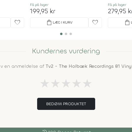
Få på lager
Få på lager
199,95 kr
279,95 k
favorite
shopping_bag
favorite
shopping_bag
LÆG I KURV
Kundernes vurdering
iv en anmeldelse af
Tv2 - The Holbæk Recordings 81 Viny
★
★
★
★
★
BEDØM PRODUKTET