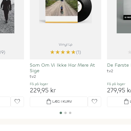
Vinyl Lp
★
★
★
★
★
19)
(1)
Som Om Vi Ikke Har Mere At
De Første
Sige
tv2
tv2
Få på lager
Få på lager
229,95 kr
279,95 k
favorite
shopping_bag
favorite
shopping_bag
LÆG I KURV