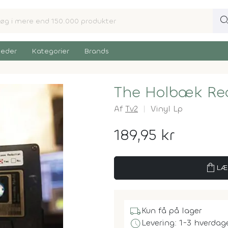
sear
eder
Kategorier
Brands
The Holbæk Rec
Af
Tv2
Vinyl Lp
189,95 kr
shopping_bag
LÆ
local_shipping
Kun få på lager
schedule
Levering: 1-3 hverdag