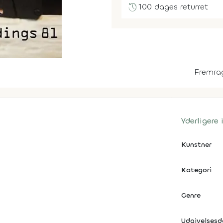
history
100 dages returret
Fremra
Yderligere
Kunstner
Kategori
Genre
Udgivelses