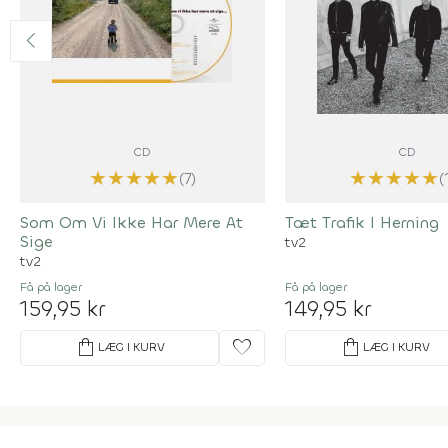
CD
CD
★
★
★
★
★
★
★
★
★
★
(7)
(
Som Om Vi Ikke Har Mere At
Tæt Trafik I Herning
Sige
tv2
tv2
Få på lager
Få på lager
159,95 kr
149,95 kr
shopping_bag
favorite
shopping_bag
LÆG I KURV
LÆG I KURV