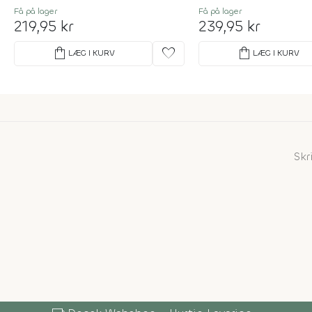
Få på lager
Få på lager
219,95 kr
239,95 kr
shopping_bag
favorite
shopping_bag
LÆG I KURV
LÆG I KURV
Skr