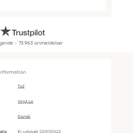
gende - 73.963 anmeldelser
 information
Tv2
Vinyl Lp
Dansk
dato
Er udgivet 22/07/2022