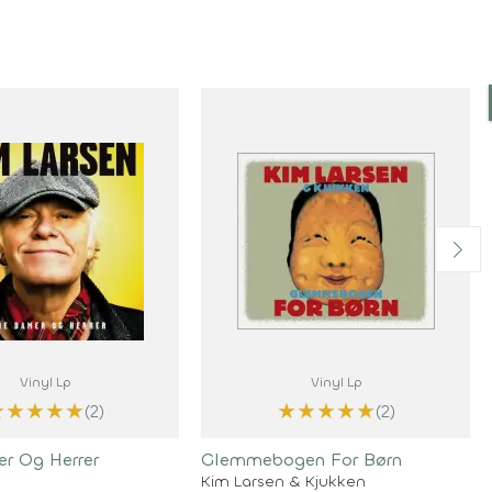
Vinyl Lp
Vinyl Lp
★
★
★
★
★
★
★
★
★
★
(2)
(2)
r Og Herrer
Glemmebogen For Børn
Kim Larsen & Kjukken