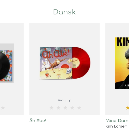
Dansk
Vinyl Lp
★
★
★
★
★
★
Åh Abe!
Mine Dame
Kim Larsen