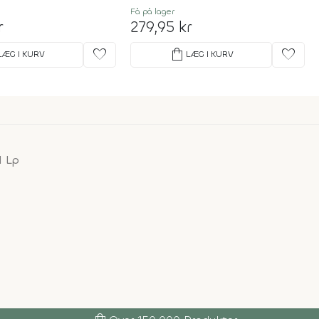
Få på lager
r
279,95 kr
favorite
shopping_bag
favorite
LÆG I KURV
LÆG I KURV
l Lp