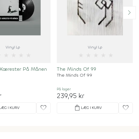
Vinyl Lp
Vinyl Lp
★
★
★
★
★
★
★
★
★
★
 Kærester På Månen
The Minds Of 99
The Minds Of 99
På lager
r
239,95 kr
favorite
shopping_bag
favorite
LÆG I KURV
LÆG I KURV