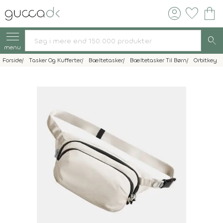
account_circle
favorite
shopping_bag
search
menu
Forside
Tasker Og Kufferter
Bæltetasker
Bæltetasker Til Børn
Orbitkey