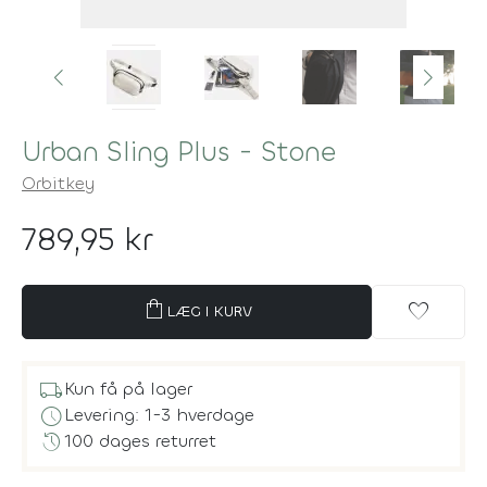
Urban Sling Plus - Stone
Orbitkey
789,95 kr
shopping_bag
favorite
LÆG I KURV
local_shipping
Kun få på lager
schedule
Levering: 1-3 hverdage
history
100 dages returret