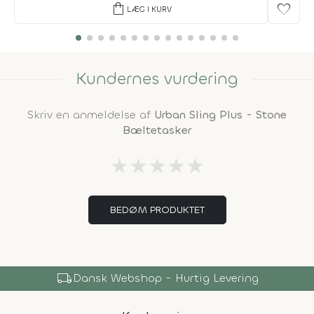
shopping_bag
favorite
LÆG I KURV
Kundernes vurdering
Skriv en anmeldelse af
Urban Sling Plus - Stone
Bæltetasker
★
★
★
★
★
BEDØM PRODUKTET
local_shipping
Dansk Webshop - Hurtig Levering