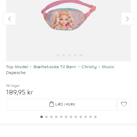
★
★
★
★
★
Top Model - Bæltetaske Til Børn - Christy - Music
Depesche
På lager
189,95 kr
shopping_bag
favorite
LÆG I KURV