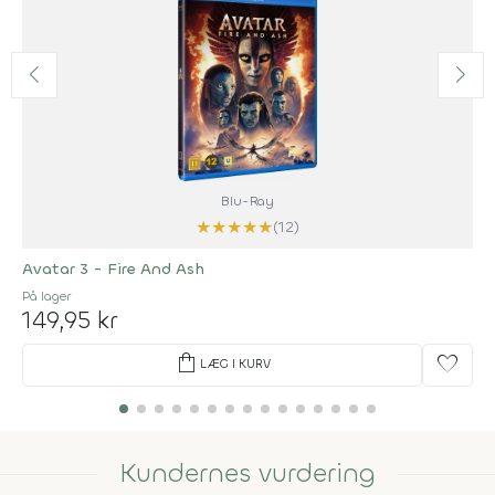
Blu-Ray
★
★
★
★
★
(12)
Avatar 3 - Fire And Ash
På lager
149,95 kr
shopping_bag
favorite
LÆG I KURV
Kundernes vurdering