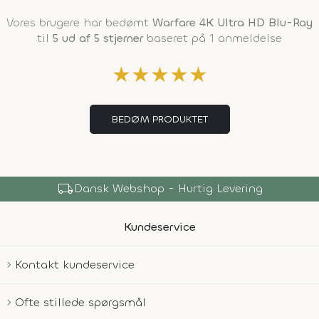
Vores brugere har bedømt
Warfare 4K Ultra HD Blu-Ray
til
5 ud af 5 stjerner
baseret på 1 anmeldelse
★
★
★
★
★
BEDØM PRODUKTET
local_shipping
Dansk Webshop - Hurtig Levering
Kundeservice
Kontakt kundeservice
Ofte stillede spørgsmål