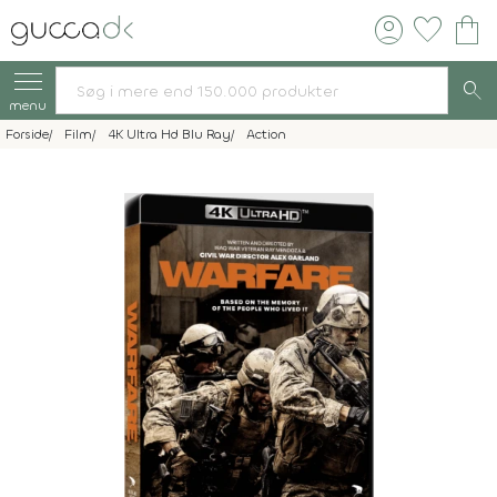
account_circle
favorite
shopping_bag
search
menu
Forside
Film
4K Ultra Hd Blu Ray
Action