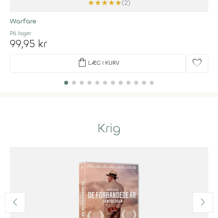
★
★
★
★
★
(2)
Warfare
På lager
99,95 kr
shopping_bag
favorite
LÆG I KURV
Krig