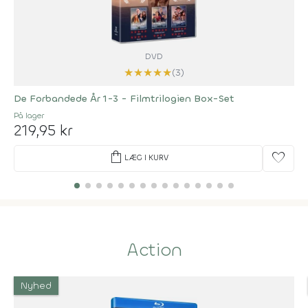
DVD
★
★
★
★
★
(3)
De Forbandede År 1-3 - Filmtrilogien Box-Set
På lager
219,95 kr
shopping_bag
favorite
LÆG I KURV
Action
Nyhed