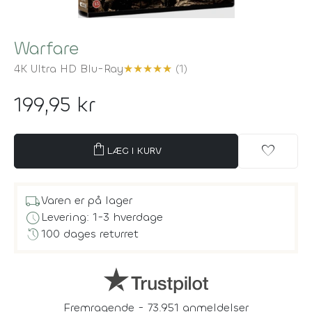
Warfare
4K Ultra HD Blu-Ray
★
★
★
★
★
(1)
199,95 kr
shopping_bag
favorite
LÆG I KURV
local_shipping
Varen er på lager
schedule
Levering: 1-3 hverdage
history
100 dages returret
Fremragende - 73.951 anmeldelser