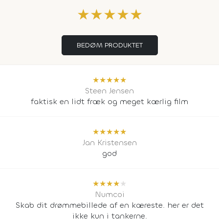
★
★
★
★
★
BEDØM PRODUKTET
★
★
★
★
★
Steen Jensen
faktisk en lidt fræk og meget kærlig film
★
★
★
★
★
Jan Kristensen
god
★
★
★
★
★
Numcoi
Skab dit drømmebillede af en kæreste. her er det
ikke kun i tankerne.