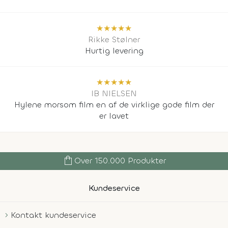
★
★
★
★
★
Rikke Stølner
Hurtig levering
★
★
★
★
★
IB NIELSEN
Hylene morsom film en af de virklige gode film der
er lavet
shopping_bag
Over 150.000 Produkter
Kundeservice
Kontakt kundeservice