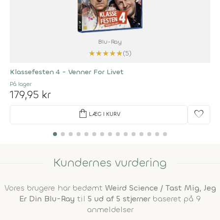
Blu-Ray
★
★
★
★
★
(5)
Klassefesten 4 - Venner For Livet
På lager
179,95 kr
shopping_bag
favorite
LÆG I KURV
Kundernes vurdering
Vores brugere har bedømt
Weird Science / Tast Mig, Jeg
Er Din Blu-Ray
til
5 ud af 5 stjerner
baseret på 9
anmeldelser