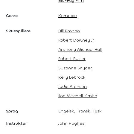
Blu-Ray Film
Genre
Komedie
Skuespillere
Bill Paxton
Robert Downey Jr
Anthony Michael Hall
Robert Rusler
Suzanne Snyder
Kelly Lebrock
Judie Aronson
Ilan Mitchell-Smith
Sprog
Engelsk, Fransk, Tysk
Instruktør
John Hughes