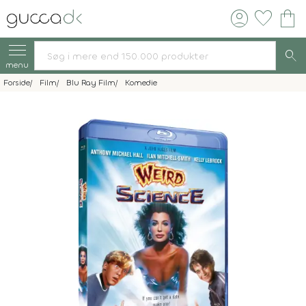
account_circle
favorite
shopping_bag
search
menu
Forside
Film
Blu Ray Film
Komedie