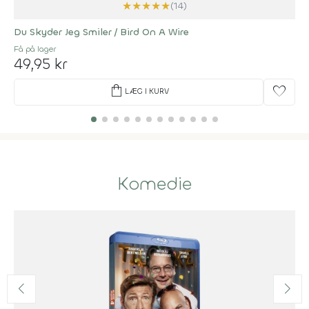
★
★
★
★
★
(14)
Du Skyder Jeg Smiler / Bird On A Wire
Få på lager
49,95 kr
shopping_bag
favorite
LÆG I KURV
Komedie