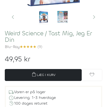
Weird Science / Tast Mig, Jeg Er
Din
Blu-Ray
★
★
★
★
★
(9)
49,95 kr
shopping_bag
favorite
LÆG I KURV
local_shipping
Varen er på lager
schedule
Levering: 1-3 hverdage
history
100 dages returret