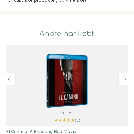
fantastiske produkter, du vil elske!
Andre har købt
Blu-Ray
★
★
★
★
★
(5)
El Camino: A Breaking Bad Movie