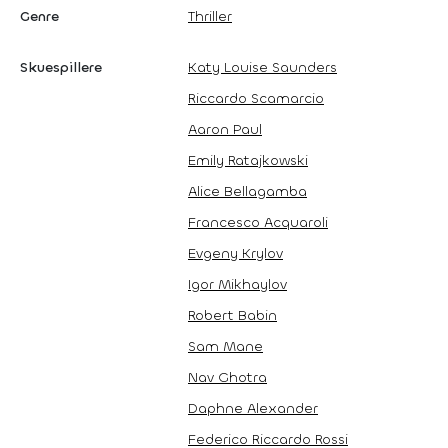
Genre
Thriller
Skuespillere
Katy Louise Saunders
Riccardo Scamarcio
Aaron Paul
Emily Ratajkowski
Alice Bellagamba
Francesco Acquaroli
Evgeny Krylov
Igor Mikhaylov
Robert Babin
Sam Mane
Nav Ghotra
Daphne Alexander
Federico Riccardo Rossi