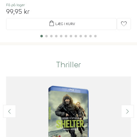
Få på lager
99,95 kr
shopping_bag
favorite
LÆG I KURV
Thriller