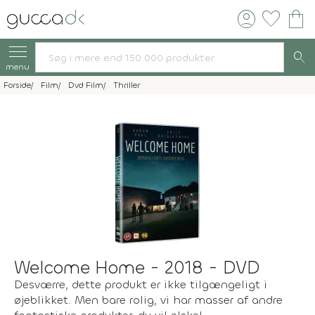
account_circle
favorite
shopping_bag
search
menu
Forside
Film
Dvd Film
Thriller
Welcome Home - 2018 - DVD
Desværre, dette produkt er ikke tilgængeligt i
øjeblikket. Men bare rolig, vi har masser af andre