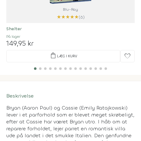
Blu-Ray
★
★
★
★
★
(6)
Shelter
På lager
149,95 kr
shopping_bag
favorite
LÆG I KURV
Beskrivelse
Bryan (Aaron Paul) og Cassie (Emily Ratajkowski)
lever i et parforhold som er blevet meget skrøbeligt,
efter at Cassie har været Bryan utro. I håb om at
reparere forholdet, lejer parret en romantisk villa
ude på landet i det smukke Italien. Den genfundne