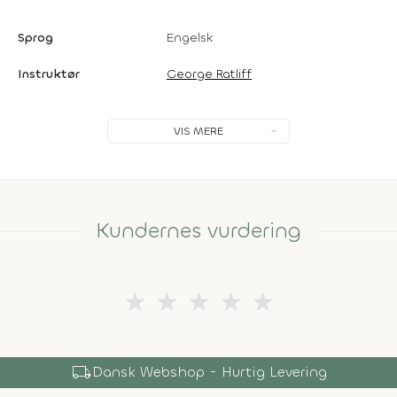
Sprog
Engelsk
Instruktør
George Ratliff
VIS MERE
Kundernes vurdering
★
★
★
★
★
local_shipping
Dansk Webshop - Hurtig Levering