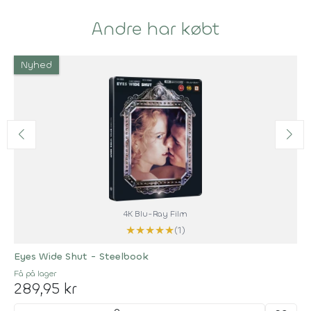
Andre har købt
Nyhed
4K Blu-Ray Film
★
★
★
★
★
(1)
Eyes Wide Shut - Steelbook
Få på lager
289,95 kr