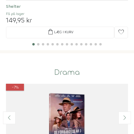
Shelter
Få på lager
149,95 kr
shopping_bag
favorite
LÆG I KURV
Drama
-7%