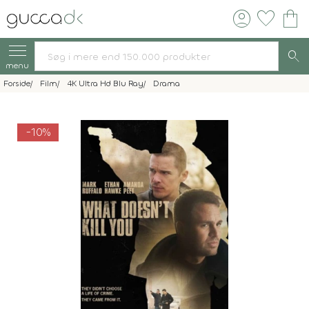
account_circle
favorite
shopping_bag
search
menu
Forside
Film
4K Ultra Hd Blu Ray
Drama
-10%