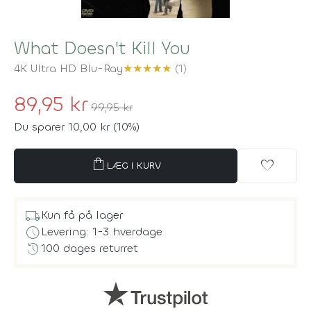
What Doesn't Kill You
4K Ultra HD Blu-Ray
★
★
★
★
★
(1)
89,95 kr
99,95 kr
Du sparer 10,00 kr (10%)
shopping_bag
favorite
LÆG I KURV
local_shipping
Kun få på lager
schedule
Levering: 1-3 hverdage
history
100 dages returret