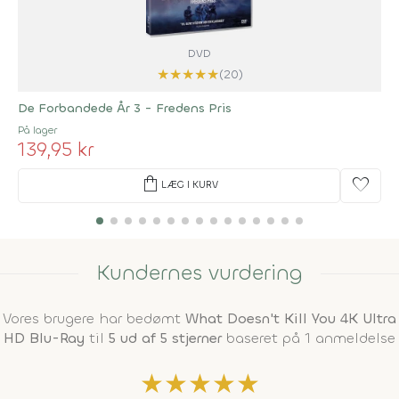
DVD
★
★
★
★
★
(20)
De Forbandede År 3 - Fredens Pris
På lager
139,95 kr
shopping_bag
favorite
LÆG I KURV
Kundernes vurdering
Vores brugere har bedømt
What Doesn't Kill You 4K Ultra
HD Blu-Ray
til
5 ud af 5 stjerner
baseret på 1 anmeldelse
★
★
★
★
★