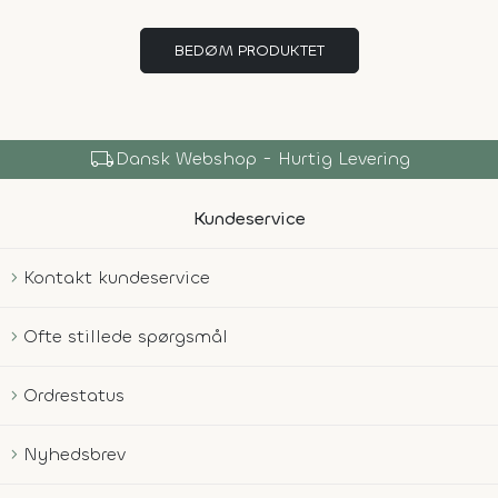
BEDØM PRODUKTET
local_shipping
Dansk Webshop - Hurtig Levering
Kundeservice
Kontakt kundeservice
Ofte stillede spørgsmål
Ordrestatus
Nyhedsbrev