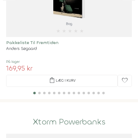
Bog
★
★
★
★
★
Pakkeliste Til Fremtiden
Anders Søgaard
På lager
169,95 kr
shopping_bag
favorite
LÆG I KURV
Xtorm Powerbanks