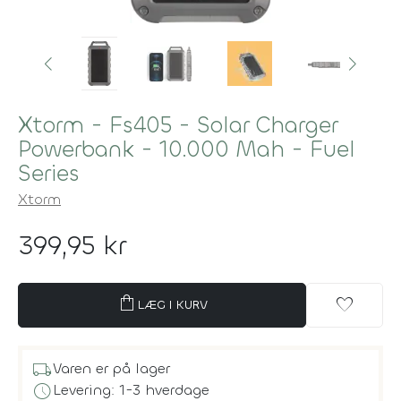
Xtorm - Fs405 - Solar Charger
Powerbank - 10.000 Mah - Fuel
Series
Xtorm
399,95 kr
shopping_bag
favorite
LÆG I KURV
local_shipping
Varen er på lager
schedule
Levering: 1-3 hverdage