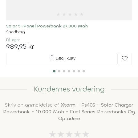
★
★
★
★
★
Solar 5-Panel Powerbank 27.000 Mah
Sandberg
På lager
989,95 kr
shopping_bag
favorite
LÆG I KURV
Kundernes vurdering
Skriv en anmeldelse af
Xtorm - Fs405 - Solar Charger
Powerbank - 10.000 Mah - Fuel Series Powerbanks Og
Opladere
★
★
★
★
★