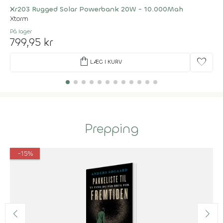
Xr203 Rugged Solar Powerbank 20W - 10.000Mah
Xtorm
På lager
799,95 kr
shopping_bag
favorite
LÆG I KURV
Prepping
-15%