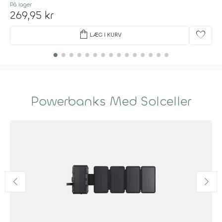
På lager
269,95 kr
shopping_bag
favorite
LÆG I KURV
Powerbanks Med Solceller