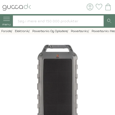
account_circle
favorite
shopping_bag
search
menu
Forside
Elektronik
Powerbanks Og Opladere
Powerbanks
Powerbanks Med 