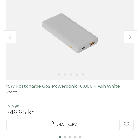
★
★
★
★
★
15W Fastcharge Go2 Powerbank 10.000 - Ash White
Xtorm
På lager
249,95 kr
shopping_bag
favorite
LÆG I KURV