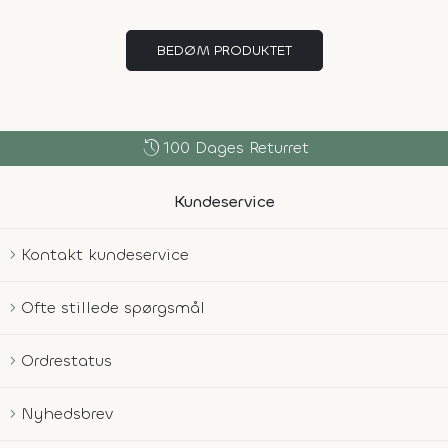
BEDØM PRODUKTET
history
100 Dages Returret
Kundeservice
Kontakt kundeservice
Ofte stillede spørgsmål
Ordrestatus
Nyhedsbrev