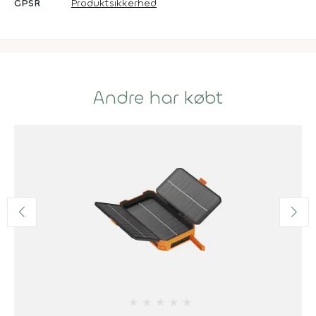
GPSR
Produktsikkerhed
Andre har købt
★
★
★
★
★