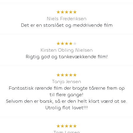
★
★
★
★
★
Niels Frederiksen
Det er en storslået og meddrivende film
★
★
★
★
★
Kirsten Obling Nielsen
Rigtig god og tankevækkende film!
★
★
★
★
★
Tanja Jensen
Fantastisk rørende film der bragte tårerne frem op
til flere gange!
Selvom den er barsk, så er den helt klart værd at se.
Utrolig flot lavet!!!
★
★
★
★
★
Tom Larsen