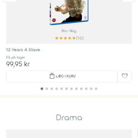
Blu-Ray
★
★
★
★
★
(10)
12 Years A Slave
Få på lager
99,95 kr
shopping_bag
favorite
LÆG I KURV
Drama