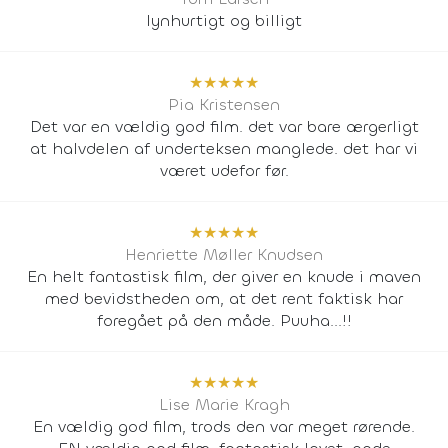
lynhurtigt og billigt
★
★
★
★
★
Pia Kristensen
Det var en vældig god film. det var bare ærgerligt
at halvdelen af underteksen manglede. det har vi
været udefor før.
★
★
★
★
★
Henriette Møller Knudsen
En helt fantastisk film, der giver en knude i maven
med bevidstheden om, at det rent faktisk har
foregået på den måde. Puuha...!!
★
★
★
★
★
Lise Marie Kragh
En vældig god film, trods den var meget rørende.