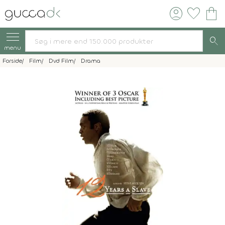
account_circle
favorite
shopping_bag
search
menu
Forside
Film
Dvd Film
Drama