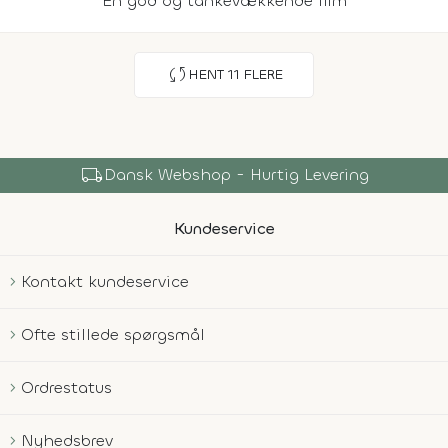
En god og tankevækkende film
sync
HENT
11
FLERE
local_shipping
Dansk Webshop - Hurtig Levering
Kundeservice
Kontakt kundeservice
Ofte stillede spørgsmål
Ordrestatus
Nyhedsbrev