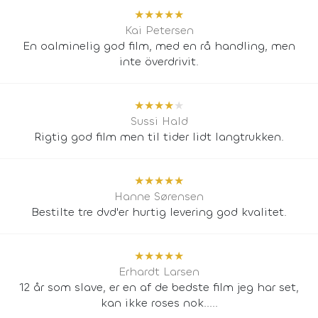
★
★
★
★
★
Kai Petersen
En oalminelig god film, med en rå handling, men
inte överdrivit.
★
★
★
★
★
Sussi Hald
Rigtig god film men til tider lidt langtrukken.
★
★
★
★
★
Hanne Sørensen
Bestilte tre dvd'er hurtig levering god kvalitet.
★
★
★
★
★
Erhardt Larsen
12 år som slave, er en af de bedste film jeg har set,
kan ikke roses nok.....