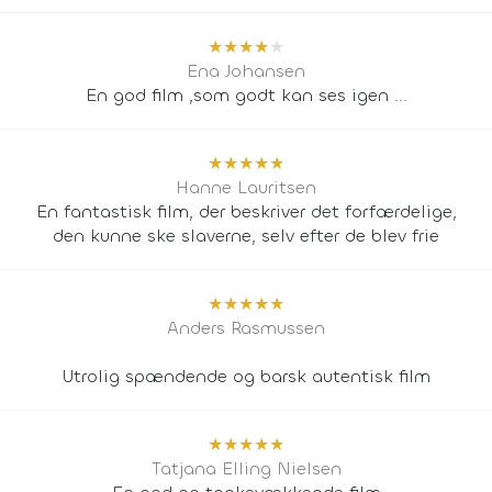
★
★
★
★
★
Ena Johansen
En god film ,som godt kan ses igen ...
★
★
★
★
★
Hanne Lauritsen
En fantastisk film, der beskriver det forfærdelige,
den kunne ske slaverne, selv efter de blev frie
★
★
★
★
★
Anders Rasmussen
Utrolig spændende og barsk autentisk film
★
★
★
★
★
Tatjana Elling Nielsen