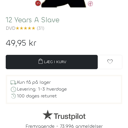
12 Years A Slave
DVD
★
★
★
★
★
(31)
49,95 kr
shopping_bag
favorite
LÆG I KURV
local_shipping
Kun få på lager
schedule
Levering: 1-3 hverdage
history
100 dages returret
Fremragende - 73.996 anmeldelser