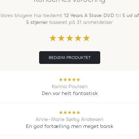
Vores brugere har bedømt
12 Years A Slave DVD
til
5 ud af
5 stjerner
baseret på 31 anmeldelser
★
★
★
★
★
BEDØM PRODUKTET
★
★
★
★
★
Karina Poulsen
Den var helt fantastisk
★
★
★
★
★
Anne-Marie Sørby Andresen
En god fortælling men meget barsk