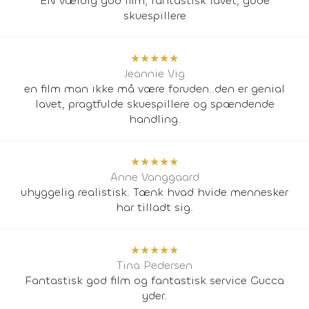
EN vældig god film, fantastisk lavet, gode
skuespillere
★
★
★
★
★
Jeannie Vig
en film man ikke må være foruden..den er genial
lavet, pragtfulde skuespillere og spændende
handling.
★
★
★
★
★
Anne Vanggaard
uhyggelig realistisk. Tænk hvad hvide mennesker
har tilladt sig.
★
★
★
★
★
Tina Pedersen
Fantastisk god film og fantastisk service Gucca
yder.