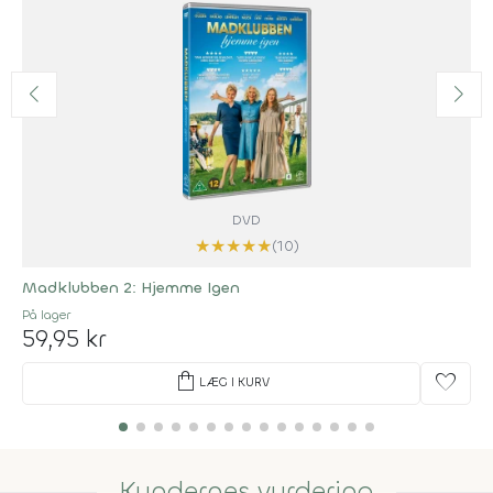
DVD
★
★
★
★
★
(10)
Madklubben 2: Hjemme Igen
På lager
59,95 kr
shopping_bag
favorite
LÆG I KURV
Kundernes vurdering