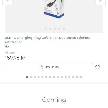
★
★
★
★
★
USB-C Charging Play Cable For Dualsense Wireless
Controller
Hori
På lager
159,95 kr
shopping_bag
favorite
LÆG I KURV
Gaming