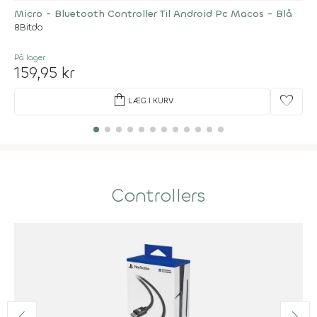
Micro - Bluetooth Controller Til Android Pc Macos - Blå
8Bitdo
På lager
159,95 kr
shopping_bag
favorite
LÆG I KURV
Controllers