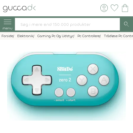
account_circle
favorite
shopping_bag
search
menu
Forside
Elektronik
Gaming Pc Og Udstyr
Pc Controllere
Trådløse Pc Contro