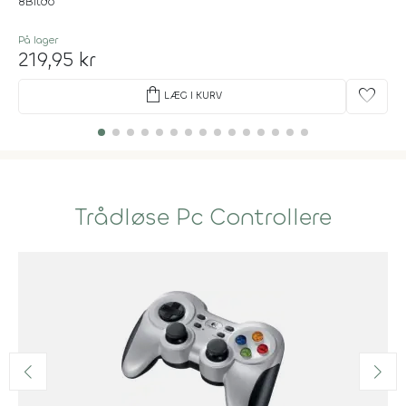
8Bitdo
På lager
219,95 kr
shopping_bag
favorite
LÆG I KURV
Trådløse Pc Controllere