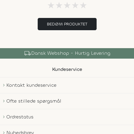
★
★
★
★
★
BEDØM PRODUKTET
local_shipping
Dansk Webshop - Hurtig Levering
Kundeservice
Kontakt kundeservice
Ofte stillede spørgsmål
Ordrestatus
Nyhedsbrev