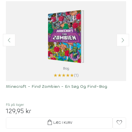
Bog
★
★
★
★
★
(1)
Minecraft - Find Zombien - En Søg Og Find-Bog
Få på lager
129,95 kr
shopping_bag
favorite
LÆG I KURV