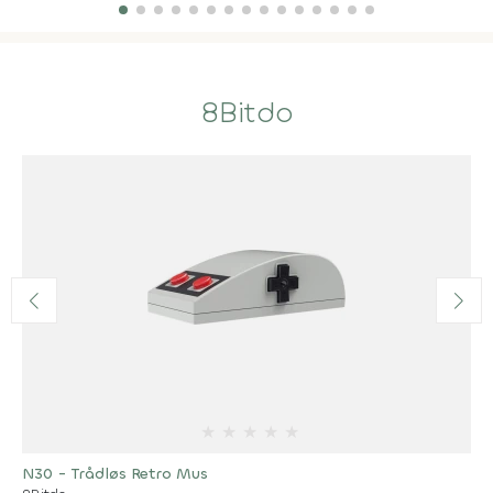
8Bitdo
★
★
★
★
★
N30 - Trådløs Retro Mus