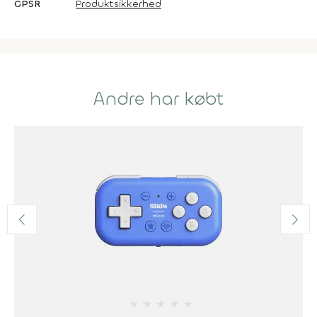
GPSR
Produktsikkerhed
Andre har købt
★
★
★
★
★