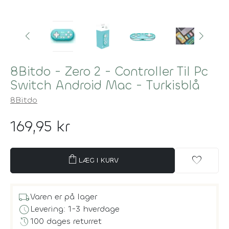
8Bitdo - Zero 2 - Controller Til Pc
Switch Android Mac - Turkisblå
8Bitdo
169,95 kr
shopping_bag
favorite
LÆG I KURV
local_shipping
Varen er på lager
schedule
Levering: 1-3 hverdage
history
100 dages returret