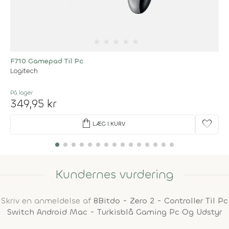
★
★
★
★
★
F710 Gamepad Til Pc
Logitech
På lager
349,95 kr
shopping_bag
favorite
LÆG I KURV
Kundernes vurdering
Skriv en anmeldelse af
8Bitdo - Zero 2 - Controller Til Pc
Switch Android Mac - Turkisblå Gaming Pc Og Udstyr