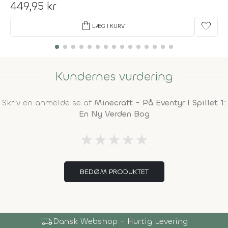
449,95 kr
shopping_bag
favorite
LÆG I KURV
Kundernes vurdering
Skriv en anmeldelse af
Minecraft - På Eventyr I Spillet 1:
En Ny Verden Bog
★
★
★
★
★
BEDØM PRODUKTET
local_shipping
Dansk Webshop - Hurtig Levering