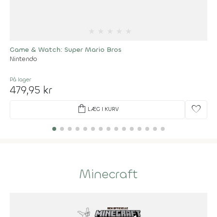
★
★
★
★
★
Game & Watch: Super Mario Bros
Nintendo
På lager
479,95 kr
shopping_bag
favorite
LÆG I KURV
Minecraft