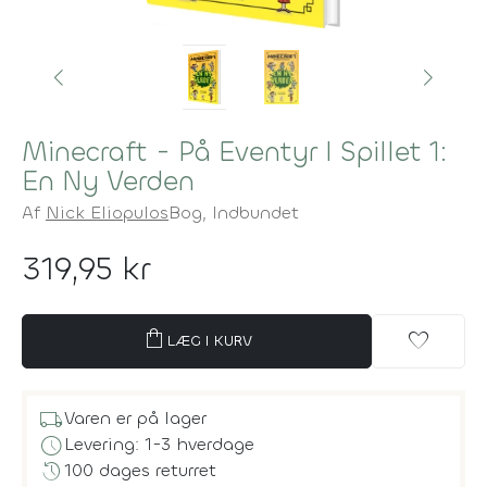
Minecraft - På Eventyr I Spillet 1:
En Ny Verden
Af
Nick Eliopulos
Bog,
Indbundet
319,95 kr
shopping_bag
favorite
LÆG I KURV
local_shipping
Varen er på lager
schedule
Levering: 1-3 hverdage
history
100 dages returret