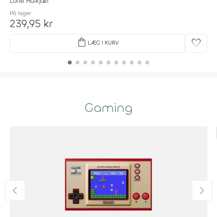
Lone Halkjær
På lager
239,95 kr
shopping_bag
favorite
LÆG I KURV
Gaming