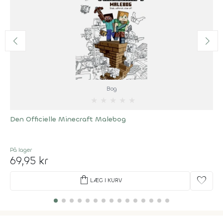
Bog
★
★
★
★
★
Den Officielle Minecraft Malebog
På lager
69,95 kr
shopping_bag
favorite
LÆG I KURV