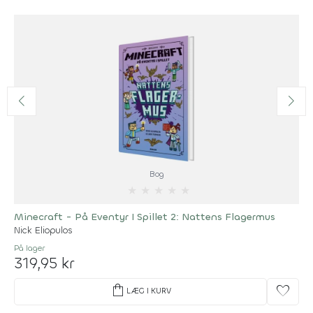
Bog
★
★
★
★
★
Minecraft - På Eventyr I Spillet 2: Nattens Flagermus
Nick Eliopulos
På lager
319,95 kr
shopping_bag
favorite
LÆG I KURV