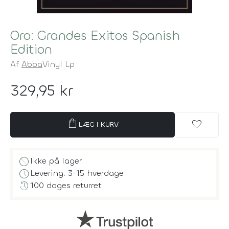
Oro: Grandes Exitos Spanish
Edition
Af
Abba
Vinyl Lp
329,95 kr
shopping_bag
favorite
LÆG I KURV
block
Ikke på lager
schedule
Levering: 3-15 hverdage
history
100 dages returret