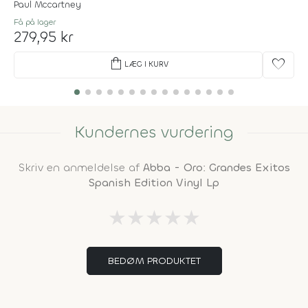
Paul Mccartney
Få på lager
279,95 kr
shopping_bag
favorite
LÆG I KURV
Kundernes vurdering
Skriv en anmeldelse af
Abba - Oro: Grandes Exitos
Spanish Edition Vinyl Lp
★
★
★
★
★
BEDØM PRODUKTET