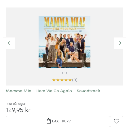
CD
★
★
★
★
★
(8)
Mamma Mia - Here We Go Again - Soundtrack
Ikke på lager
129,95 kr
shopping_bag
favorite
LÆG I KURV