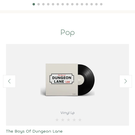
Pop
Vinyl Lp
★
★
★
★
★
The Boys Of Dungeon Lane