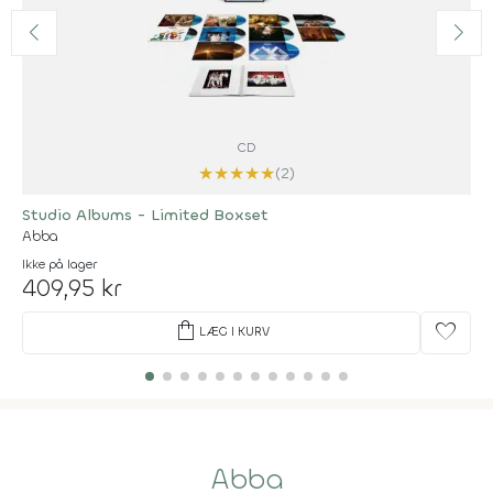
CD
★
★
★
★
★
(2)
Studio Albums - Limited Boxset
Abba
Ikke på lager
409,95 kr
shopping_bag
favorite
LÆG I KURV
Abba