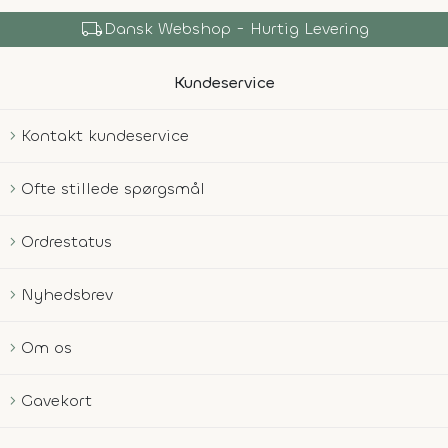
local_shipping
Dansk Webshop - Hurtig Levering
Kundeservice
Kontakt kundeservice
Ofte stillede spørgsmål
Ordrestatus
Nyhedsbrev
Om os
Gavekort