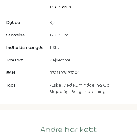
Trækasser
Dybde
3,5
Størrelse
17X13 Cm
Indholdsmængde
1 Stk.
Træsort
Kejsertræ
EAN
5707167697504
Tags
Æske Med Ruminddeling Og
Skydelåg, Bolig, Indretning
Andre har købt