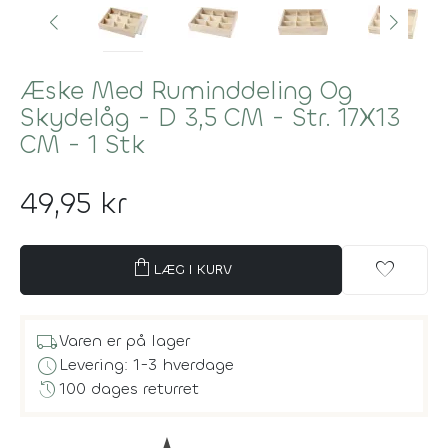
Æske Med Ruminddeling Og
Skydelåg - D 3,5 CM - Str. 17X13
CM - 1 Stk
49,95 kr
shopping_bag
favorite
LÆG I KURV
local_shipping
Varen er på lager
schedule
Levering: 1-3 hverdage
history
100 dages returret