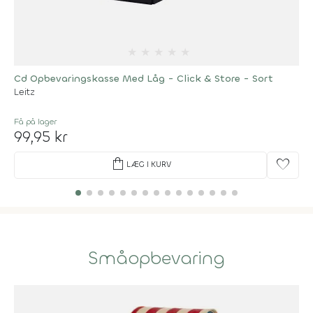
★
★
★
★
★
Cd Opbevaringskasse Med Låg - Click & Store - Sort
Leitz
Få på lager
99,95 kr
shopping_bag
favorite
LÆG I KURV
Småopbevaring