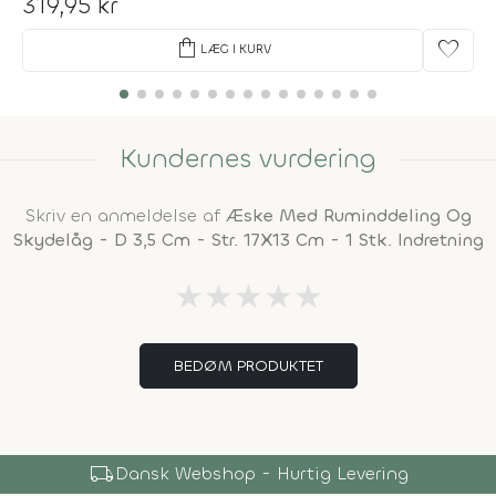
319,95 kr
shopping_bag
favorite
LÆG I KURV
Kundernes vurdering
Skriv en anmeldelse af
Æske Med Ruminddeling Og
Skydelåg - D 3,5 Cm - Str. 17X13 Cm - 1 Stk. Indretning
★
★
★
★
★
BEDØM PRODUKTET
local_shipping
Dansk Webshop - Hurtig Levering