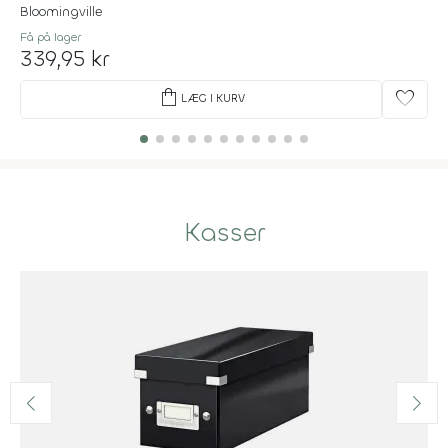
Bloomingville
Få på lager
339,95 kr
shopping_bag
favorite
LÆG I KURV
Kasser