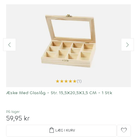
★
★
★
★
★
(1)
Æske Med Glaslåg - Str. 15,5X20,5X3,5 CM - 1 Stk
På lager
59,95 kr
shopping_bag
favorite
LÆG I KURV