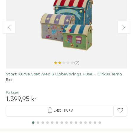
★
★
★
★
★
(2)
Stort Kurve Sæt Med 3 Opbevarings Huse - Cirkus Tema
Rice
På lager
1.399,95 kr
shopping_bag
favorite
LÆG I KURV