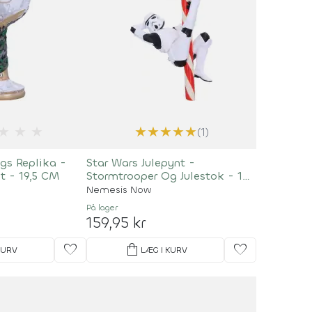
★
★
★
★
★
★
★
★
(1)
gs Replika -
Star Wars Julepynt -
t - 19,5 CM
Stormtrooper Og Julestok - 12
CM
Nemesis Now
På lager
159,95 kr
favorite
shopping_bag
favorite
KURV
LÆG I KURV