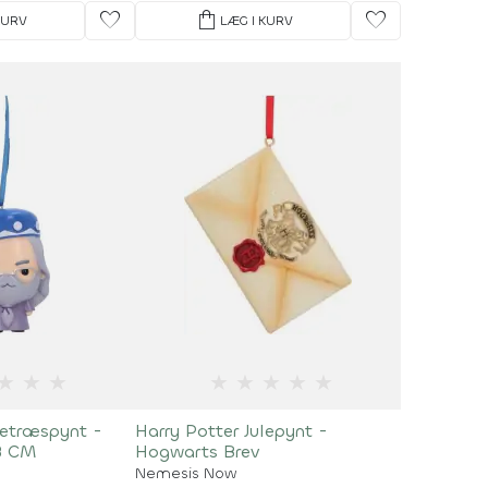
favorite
shopping_bag
favorite
KURV
LÆG I KURV
★
★
★
★
★
★
★
★
letræspynt -
Harry Potter Julepynt -
8 CM
Hogwarts Brev
Nemesis Now