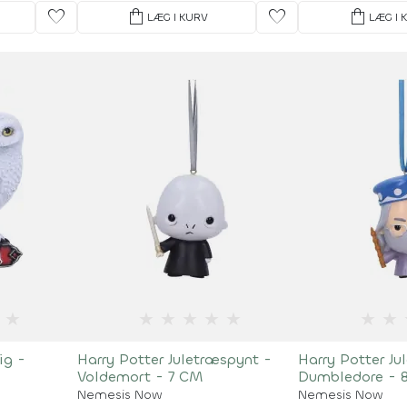
favorite
shopping_bag
favorite
shopping_bag
LÆG I KURV
LÆG I 
★
★
★
★
★
★
★
★
ig -
Harry Potter Juletræspynt -
Harry Potter Ju
Voldemort - 7 CM
Dumbledore - 
Nemesis Now
Nemesis Now