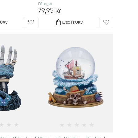
På lager
79,95 kr
favorite
shopping_bag
favorite
KURV
LÆG I KURV
★
★
★
★
★
★
★
★