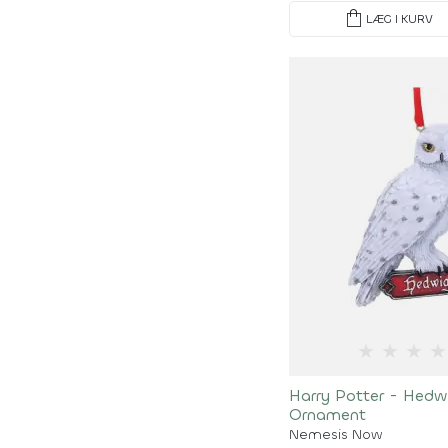
shopping_bag
LÆG I KURV
★
★
★
★
Harry Potter - Hedw
Ornament
Nemesis Now