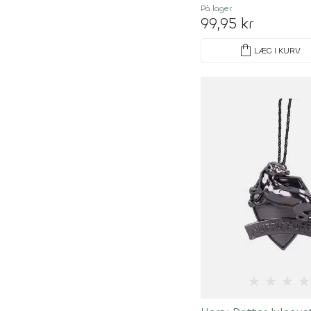
På lager
99,95 kr
shopping_bag
LÆG I KURV
★
★
★
★