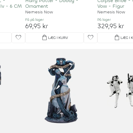
t -
Harry Potter - Dobby -
Corpse Bride -
ølv - 6 CM
Ornament
Vow - Figur
Nemesis Now
Nemesis Now
Få på lager
På lager
69,95 kr
329,95 kr
favorite
shopping_bag
favorite
shopping_bag
LÆG I KURV
LÆG I 