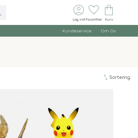
account_circle
favorite
shopping_bag
ch
Log ind
Favoritter
Kurv
Kundeservice
Om Os
swap_vert
Sortering