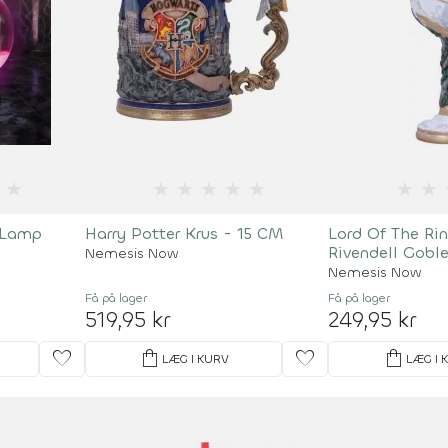
★
★
★
★
★
★
★
★
 Lamp
Harry Potter Krus - 15 CM
Lord Of The Rin
Rivendell Goble
Nemesis Now
Nemesis Now
Få på lager
Få på lager
519,95 kr
249,95 kr
favorite
shopping_bag
favorite
shopping_bag
LÆG I KURV
LÆG I 