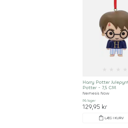
★
★
★
★
Harry Potter Julepyn
Potter - 7,5 CM
Nemesis Now
På lager
129,95 kr
shopping_bag
LÆG I KURV