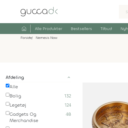
home
Alle Produkter
Bestsellers
Tilbud
Nyh
Forside
Nemesis Now
Afdeling
Alle
Bolig
132
Legetøj
124
Gadgets Og
48
Merchandise