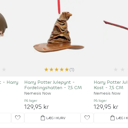
★
★
★
★
★
★
★
★
(1)
t - Harry
Harry Potter Julepynt -
Harry Potter Ju
Fordelingshatten - 7,5 CM
Kost - 7,5 CM
Nemesis Now
Nemesis Now
På lager
På lager
129,95 kr
129,95 kr
favorite
shopping_bag
favorite
shopping_bag
LÆG I KURV
LÆG I 