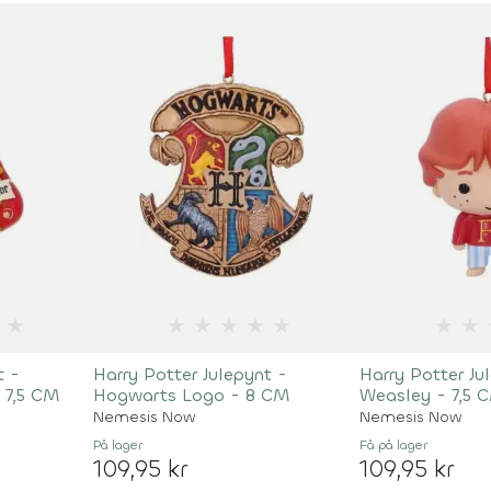
★
★
★
★
★
★
★
★
t -
Harry Potter Julepynt -
Harry Potter Ju
 7,5 CM
Hogwarts Logo - 8 CM
Weasley - 7,5 
Nemesis Now
Nemesis Now
På lager
Få på lager
109,95 kr
109,95 kr