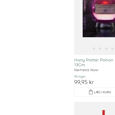
★
★
★
★
Harry Potter Potion
13Cm
Nemesis Now
På lager
99,95 kr
shopping_bag
LÆG I KURV