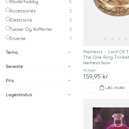
Modelhobby
5
Accessories
2
Elektronik
2
Tasker Og Kufferter
2
★
★
★
★
Diverse
1
Nemesis - Lord Of T
Tema
The One Ring Trinke
Nemesis Now
Seneste
På lager
159,95 kr
Pris
shopping_bag
LÆG I KURV
Lagerstatus