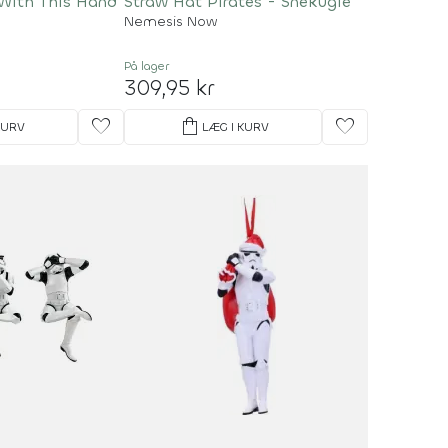
 With This Hand
Straw Hat Pirates - Snekugle
Nemesis Now
På lager
309,95 kr
favorite
shopping_bag
favorite
KURV
LÆG I KURV