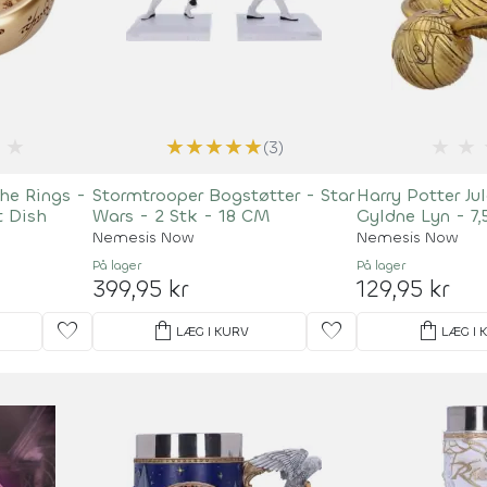
★
★
★
★
★
★
★
★
(3)
he Rings -
Stormtrooper Bogstøtter - Star
Harry Potter Ju
t Dish
Wars - 2 Stk - 18 CM
Gyldne Lyn - 7
Nemesis Now
Nemesis Now
På lager
På lager
399,95 kr
129,95 kr
favorite
shopping_bag
favorite
shopping_bag
LÆG I KURV
LÆG I 