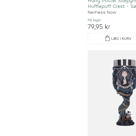
Harry Potter Julepyn
Hufflepuff Crest - S
Nemesis Now
På lager
79,95 kr
shopping_bag
LÆG I KURV