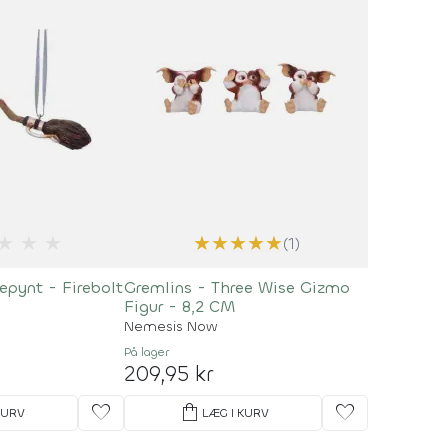
★
★
★
★
★
★
★
★
(1)
lepynt - Firebolt
Gremlins - Three Wise Gizmo
Figur - 8,2 CM
Nemesis Now
På lager
209,95 kr
favorite
shopping_bag
favorite
KURV
LÆG I KURV