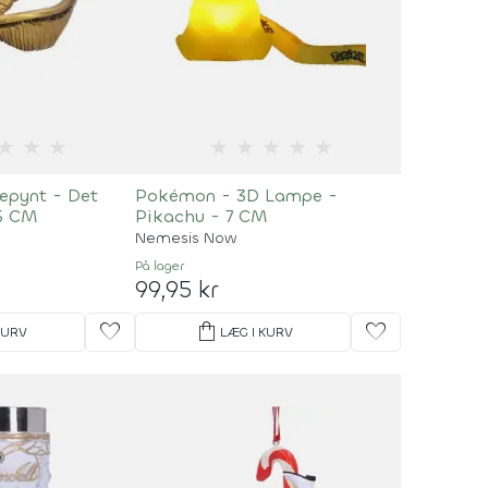
★
★
★
★
★
★
★
★
lepynt - Det
Pokémon - 3D Lampe -
,5 CM
Pikachu - 7 CM
Nemesis Now
På lager
99,95 kr
favorite
shopping_bag
favorite
KURV
LÆG I KURV