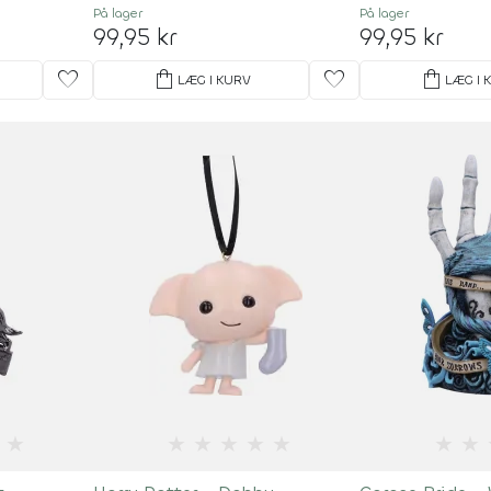
På lager
På lager
99,95 kr
99,95 kr
favorite
shopping_bag
favorite
shopping_bag
LÆG I KURV
LÆG I 
★
★
★
★
★
★
★
★