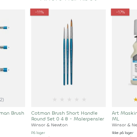
-11%
-17%
★
★
★
★
★
(2)
tman Brush
Cotman Brush Short Handle
Art Maski
Round Set 0 4 8 - Malerpensler
ML
Winsor & Newton
Winsor & N
På lager
Ikke på lager