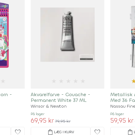
★
★
★
★
★
★
orn -
Akvarelfarve - Gouache -
Metallisk
Permanent White 37 ML
Med 36 Fa
Winsor & Newton
Nassau Fine
På lager
På lager
69,95 kr
59,95 kr
79,95 kr
favorite
shopping_bag
favorite
shopping_bag
LÆG I KURV