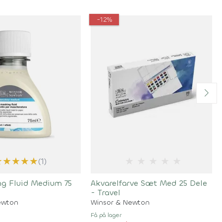
-12%
★
★
★
★
★
★
★
★
★
★
(1)
ng Fluid Medium 75
Akvarelfarve Sæt Med 25 Dele
- Travel
ewton
Winsor & Newton
Få på lager