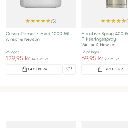
★
★
★
★
★
★
★
★
★
★
(5)
Gesso Primer - Hvid 1000 ML
Fixative Spray 400 
Fikseringsspray
Winsor & Newton
Winsor & Newton
På lager
Få på lager
129,95 kr
69,95 kr
149,95 kr
79,95 kr
shopping_bag
favorite
shopping_bag
LÆG I KURV
LÆG I KURV