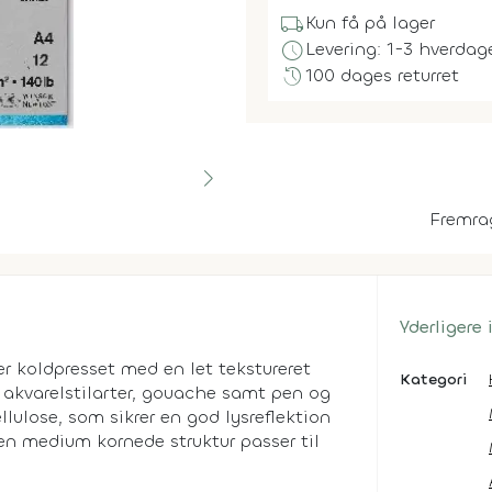
local_shipping
Kun få på lager
schedule
Levering: 1-3 hverdag
history
100 dages returret
Fremra
Yderligere
r koldpresset med en let tekstureret
Kategori
ge akvarelstilarter, gouache samt pen og
lulose, som sikrer en god lysreflektion
n medium kornede struktur passer til