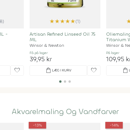
★
★
★
★
★
(8)
(1)
ML -
Artisan Refined Linseed Oil 75
Oliemalin
ML
Titanium 
Winsor & Newton
Winsor & N
Få på lager
På lager
39,95 kr
109,95 k
favorite
shopping_bag
favorite
shopping_bag
LÆG I KURV
Akvarelmaling Og Vandfarver
-13%
-14%