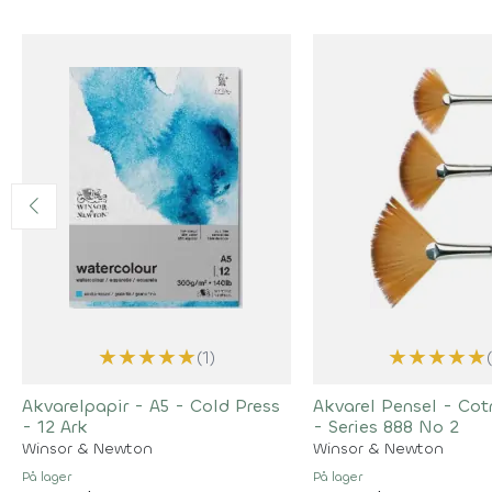
★
★
★
★
★
★
★
★
★
★
(1)
Akvarelpapir - A5 - Cold Press
Akvarel Pensel - Co
- 12 Ark
- Series 888 No 2
Winsor & Newton
Winsor & Newton
På lager
På lager