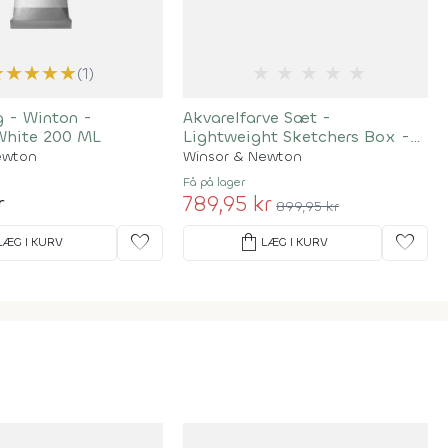
★
★
★
★
★
★
★
★
★
★
(1)
g - Winton -
Akvarelfarve Sæt -
White 200 ML
Lightweight Sketchers Box -
24 Farver
ewton
Winsor & Newton
Få på lager
r
789,95 kr
899,95 kr
favorite
shopping_bag
favorite
LÆG I KURV
LÆG I KURV