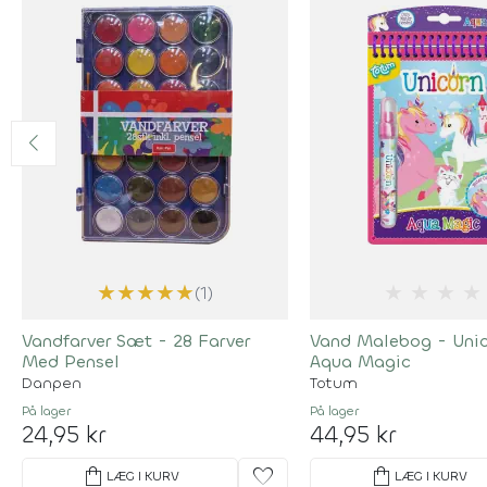
★
★
★
★
★
★
★
★
★
(1)
Vandfarver Sæt - 28 Farver
Vand Malebog - Unic
Med Pensel
Aqua Magic
Danpen
Totum
På lager
På lager
24,95 kr
44,95 kr
shopping_bag
favorite
shopping_bag
LÆG I KURV
LÆG I KURV