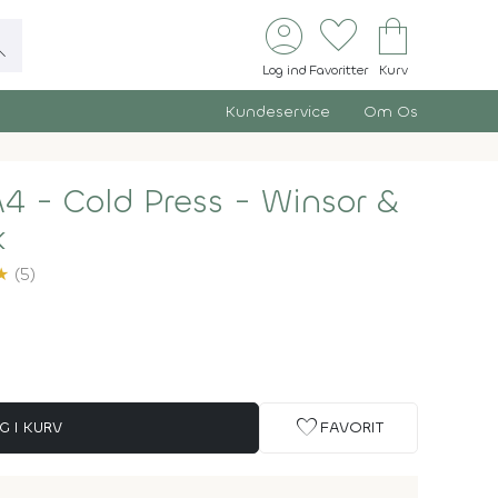
account_circle
favorite
shopping_bag
ch
Log ind
Favoritter
Kurv
Kundeservice
Om Os
A4 - Cold Press - Winsor &
k
★
(5)
favorite
G I KURV
FAVORIT