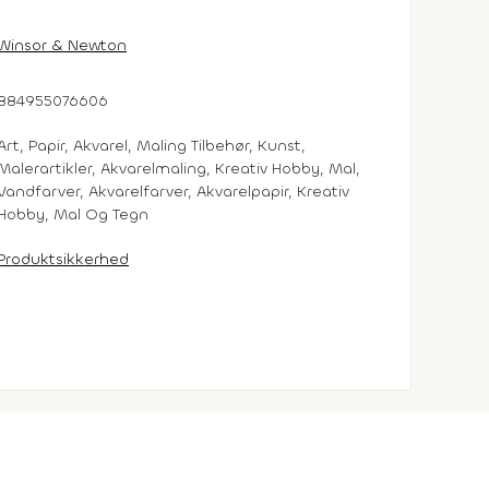
Winsor & Newton
884955076606
Art, Papir, Akvarel, Maling Tilbehør, Kunst,
Malerartikler, Akvarelmaling, Kreativ Hobby, Mal,
Vandfarver, Akvarelfarver, Akvarelpapir, Kreativ
Hobby, Mal Og Tegn
Produktsikkerhed