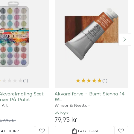
★
★
★
★
★
★
★
★
★
★
(1)
(1)
 Akvarelmaling Sæt
Akvarelfarve - Burnt Sienna 14
rver På Palet
ML
 Art
Winsor & Newton
På lager
79,95 kr
69,95 kr
favorite
shopping_bag
favorite
LÆG I KURV
LÆG I KURV