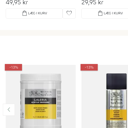
49,95 kr
29,95 kr
shopping_bag
favorite
shopping_bag
LÆG I KURV
LÆG I KURV
-13%
-13%