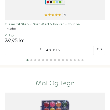
★
★
★
★
★
(9)
Tusser Til Sten - Sæt Med 6 Farver - Touché
Touche
På lager
39,95 kr
shopping_bag
favorite
LÆG I KURV
Mal Og Tegn