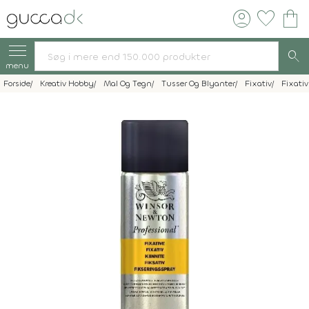
account_circle
favorite
shopping_bag
search
menu
Forside
Kreativ Hobby
Mal Og Tegn
Tusser Og Blyanter
Fixativ
Fixati