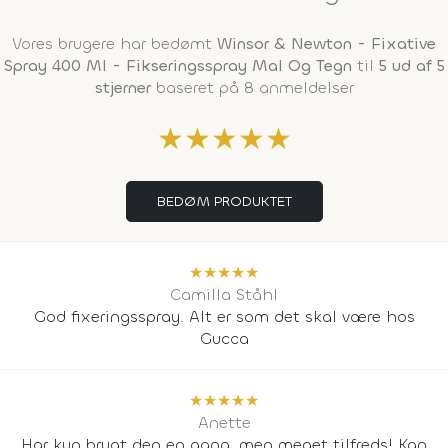
Vores brugere har bedømt
Winsor & Newton - Fixative
Spray 400 Ml - Fikseringsspray Mal Og Tegn
til
5 ud af 5
stjerner
baseret på 8 anmeldelser
★
★
★
★
★
BEDØM PRODUKTET
★
★
★
★
★
Camilla Ståhl
God fixeringsspray. Alt er som det skal være hos
Gucca
★
★
★
★
★
Anette
Har kun brugt den en gang, men meget tilfreds! Kan