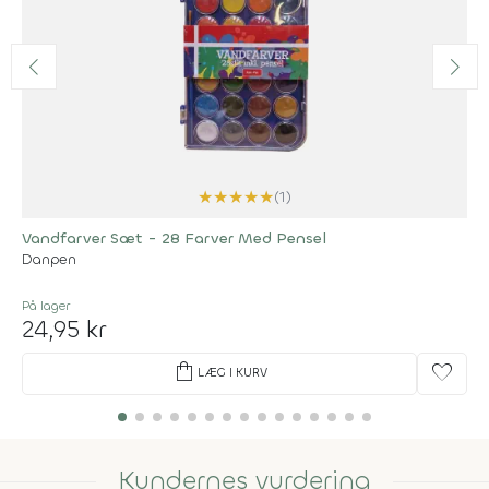
★
★
★
★
★
(1)
Vandfarver Sæt - 28 Farver Med Pensel
Danpen
På lager
24,95 kr
shopping_bag
favorite
LÆG I KURV
Kundernes vurdering