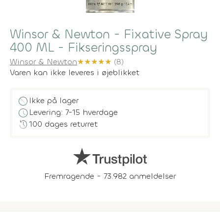
Winsor & Newton - Fixative Spray
400 ML - Fikseringsspray
Winsor & Newton
★
★
★
★
★
(8)
Varen kan ikke leveres i øjeblikket
block
Ikke på lager
schedule
Levering: 7-15 hverdage
history
100 dages returret
Fremragende - 73.982 anmeldelser