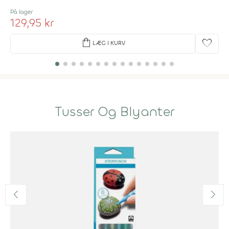
På lager
129,95 kr
shopping_bag
favorite
LÆG I KURV
Tusser Og Blyanter