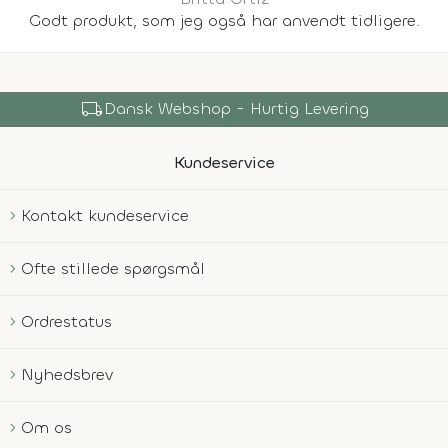
Godt produkt, som jeg også har anvendt tidligere.
local_shipping
Dansk Webshop - Hurtig Levering
Kundeservice
Kontakt kundeservice
Ofte stillede spørgsmål
Ordrestatus
Nyhedsbrev
Om os