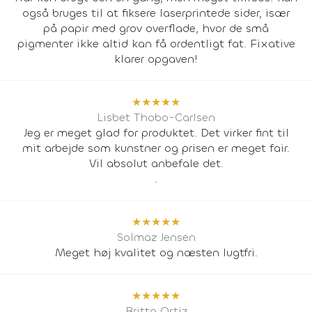
også bruges til at fiksere laserprintede sider, især
på papir med grov overflade, hvor de små
pigmenter ikke altid kan få ordentligt fat. Fixative
klarer opgaven!
★
★
★
★
★
Lisbet Thobo-Carlsen
Jeg er meget glad for produktet. Det virker fint til
mit arbejde som kunstner og prisen er meget fair.
Vil absolut anbefale det.
.
★
★
★
★
★
Solmaz Jensen
Meget høj kvalitet og næsten lugtfri.
★
★
★
★
★
Britta Ortiz