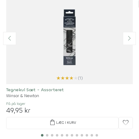
★
★
★
★
★
(1)
Tegnekul Sæt - Assorteret
Winsor & Newton
Få på lager
49,95 kr
shopping_bag
favorite
LÆG I KURV