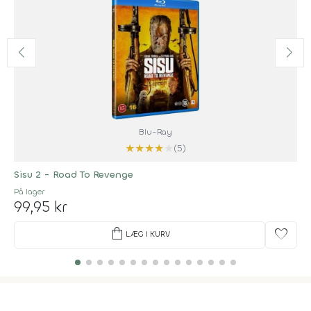
Blu-Ray
★
★
★
★
★
(5)
Sisu 2 - Road To Revenge
På lager
99,95 kr
shopping_bag
favorite
LÆG I KURV