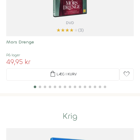
DVD
★
★
★
★
★
(3)
Mors Drenge
På lager
49,95 kr
shopping_bag
favorite
LÆG I KURV
Krig