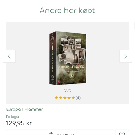
Andre har købt
DVD
★
★
★
★
★
(4)
Europa I Flammer
På lager
129,95 kr
shopping_bag