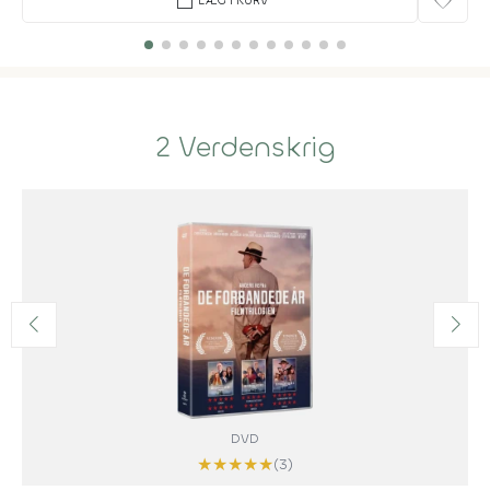
favorite
LÆG I KURV
2 Verdenskrig
DVD
★
★
★
★
★
(3)