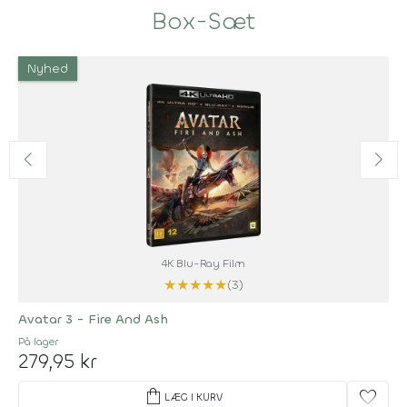
Box-Sæt
Nyhed
4K Blu-Ray Film
★
★
★
★
★
(3)
Avatar 3 - Fire And Ash
På lager
279,95 kr
shopping_bag
favorite
LÆG I KURV