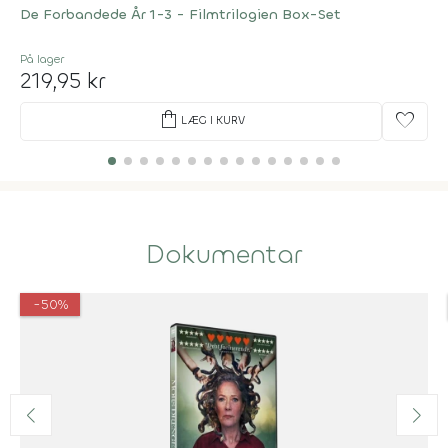
De Forbandede År 1-3 - Filmtrilogien Box-Set
På lager
219,95 kr
shopping_bag
favorite
LÆG I KURV
Dokumentar
-50%