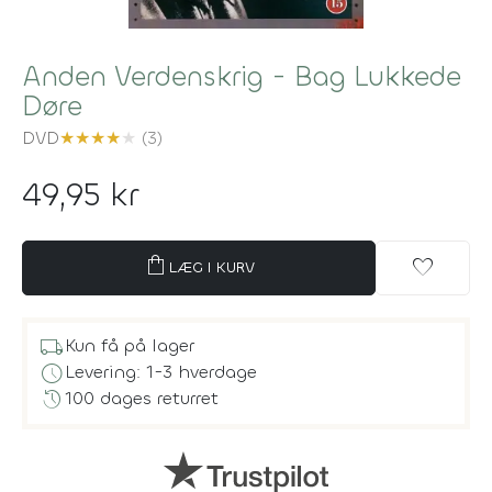
Anden Verdenskrig - Bag Lukkede
Døre
DVD
★
★
★
★
★
(3)
49,95 kr
shopping_bag
favorite
LÆG I KURV
local_shipping
Kun få på lager
schedule
Levering: 1-3 hverdage
history
100 dages returret