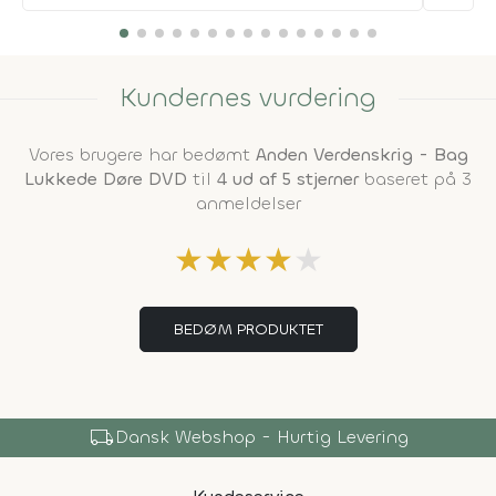
Kundernes vurdering
Vores brugere har bedømt
Anden Verdenskrig - Bag
Lukkede Døre DVD
til
4 ud af 5 stjerner
baseret på 3
anmeldelser
★
★
★
★
★
BEDØM PRODUKTET
local_shipping
Dansk Webshop - Hurtig Levering