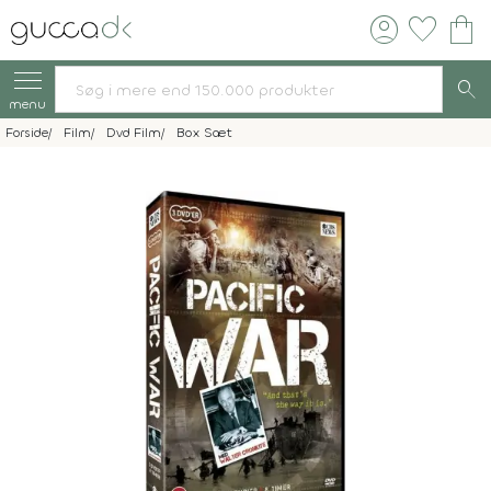
account_circle
favorite
shopping_bag
search
menu
Forside
Film
Dvd Film
Box Sæt