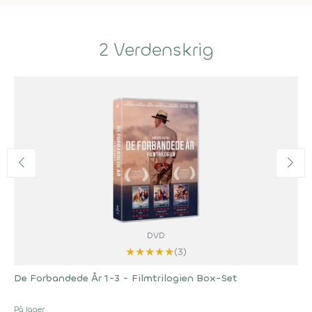
2 Verdenskrig
DVD
★
★
★
★
★
(3)
De Forbandede År 1-3 - Filmtrilogien Box-Set
På lager