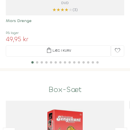
DVD
★
★
★
★
★
(3)
Mors Drenge
På lager
49,95 kr
shopping_bag
favorite
LÆG I KURV
Box-Sæt