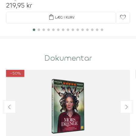
219,95 kr
shopping_bag
favorite
LÆG I KURV
Dokumentar
-50%