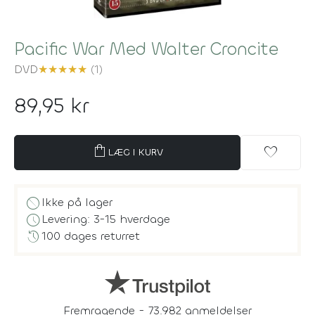
Pacific War Med Walter Croncite
DVD
★
★
★
★
★
(1)
89,95 kr
shopping_bag
favorite
LÆG I KURV
block
Ikke på lager
schedule
Levering: 3-15 hverdage
history
100 dages returret
Fremragende - 73.982 anmeldelser