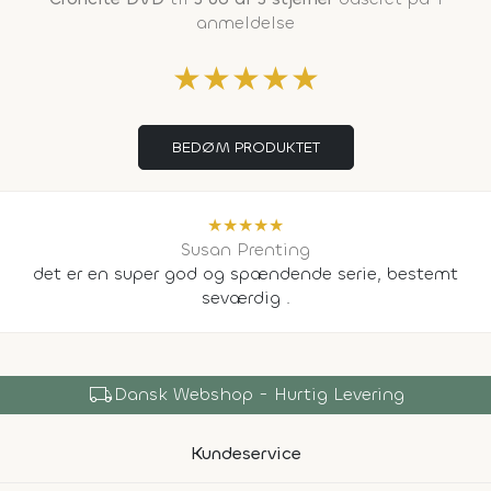
anmeldelse
★
★
★
★
★
BEDØM PRODUKTET
★
★
★
★
★
Susan Prenting
det er en super god og spændende serie, bestemt
seværdig .
local_shipping
Dansk Webshop - Hurtig Levering
Kundeservice