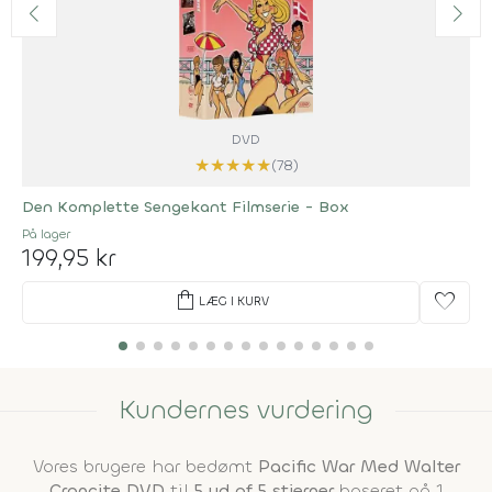
DVD
★
★
★
★
★
(78)
Den Komplette Sengekant Filmserie - Box
På lager
199,95 kr
shopping_bag
favorite
LÆG I KURV
Kundernes vurdering
Vores brugere har bedømt
Pacific War Med Walter
Croncite DVD
til
5 ud af 5 stjerner
baseret på 1