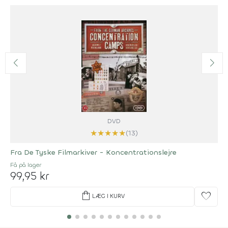
DVD
★
★
★
★
★
(13)
Fra De Tyske Filmarkiver - Koncentrationslejre
Få på lager
99,95 kr
shopping_bag
favorite
LÆG I KURV