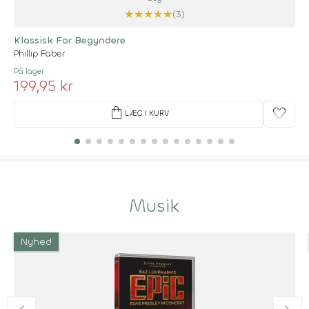
★
★
★
★
★
(3)
Klassisk For Begyndere
Phillip Faber
På lager
199,95 kr
shopping_bag
favorite
LÆG I KURV
Musik
Nyhed