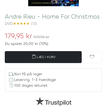
Andre Rieu - Home For Christmas
DVD
★
★
★
★
★
(13)
179,95 kr
199,95 kr
Du sparer 20,00 kr (10%)
shopping_bag
favorite
LÆG I KURV
local_shipping
Kun få på lager
schedule
Levering: 1-3 hverdage
history
100 dages returret