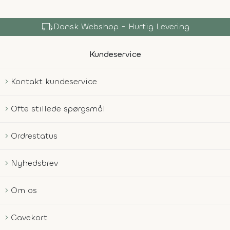
local_shipping
Dansk Webshop - Hurtig Levering
Kundeservice
Kontakt kundeservice
Ofte stillede spørgsmål
Ordrestatus
Nyhedsbrev
Om os
Gavekort