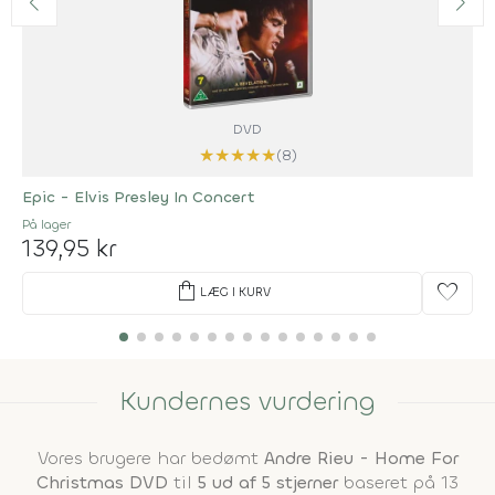
DVD
★
★
★
★
★
(8)
Epic - Elvis Presley In Concert
På lager
139,95 kr
shopping_bag
favorite
LÆG I KURV
Kundernes vurdering
Vores brugere har bedømt
Andre Rieu - Home For
Christmas DVD
til
5 ud af 5 stjerner
baseret på 13