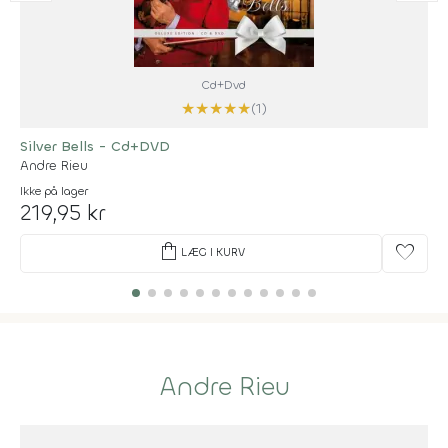
Cd+Dvd
★
★
★
★
★
(1)
Silver Bells - Cd+DVD
Andre Rieu
Ikke på lager
219,95 kr
shopping_bag
favorite
LÆG I KURV
Andre Rieu