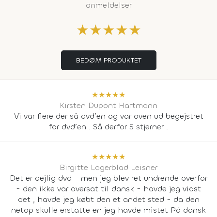
anmeldelser
★
★
★
★
★
BEDØM PRODUKTET
★
★
★
★
★
Kirsten Dupont Hartmann
Vi var flere der så dvd’en og var oven ud begejstret
for dvd’en . Så derfor 5 stjerner .
★
★
★
★
★
Birgitte Lagerblad Leisner
Det er dejlig dvd - men jeg blev ret undrende overfor
- den ikke var oversat til dansk - havde jeg vidst
det , havde jeg købt den et andet sted - da den
netop skulle erstatte en jeg havde mistet På dansk