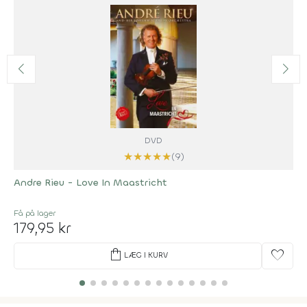
DVD
★
★
★
★
★
(9)
Andre Rieu - Love In Maastricht
Få på lager
179,95 kr
shopping_bag
favorite
LÆG I KURV