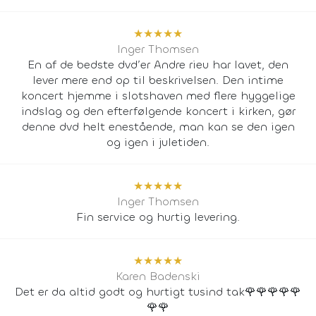
★
★
★
★
★
Inger Thomsen
En af de bedste dvd’er Andre rieu har lavet, den
lever mere end op til beskrivelsen. Den intime
koncert hjemme i slotshaven med flere hyggelige
indslag og den efterfølgende koncert i kirken, gør
denne dvd helt enestående, man kan se den igen
og igen i juletiden.
★
★
★
★
★
Inger Thomsen
Fin service og hurtig levering.
★
★
★
★
★
Karen Badenski
Det er da altid godt og hurtigt tusind tak🌹🌹🌹🌹🌹
🌹🌹