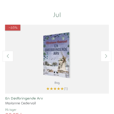
Jul
-65%
Bog
★
★
★
★
★
(1)
En Dødbringende Arv
Marianne Cedervall
På lager