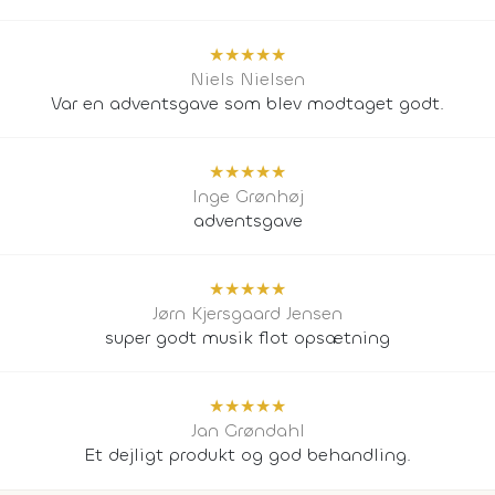
★
★
★
★
★
Niels Nielsen
Var en adventsgave som blev modtaget godt.
★
★
★
★
★
Inge Grønhøj
adventsgave
★
★
★
★
★
Jørn Kjersgaard Jensen
super godt musik flot opsætning
★
★
★
★
★
Jan Grøndahl
Et dejligt produkt og god behandling.