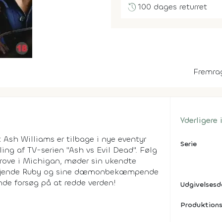
history
100 dages returret
Fremra
Yderligere
Ash Williams er tilbage i nye eventyr
Serie
ing af TV-serien "Ash vs Evil Dead". Følg
rove i Michigan, møder sin ukendte
re fjende Ruby og sine dæmonbekæmpende
ende forsøg på at redde verden!
Udgivelses
Produktions