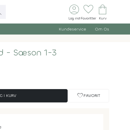
account_circle
favorite
shopping_bag
ch
Log ind
Favoritter
Kurv
Kundeservice
Om Os
ad - Sæson 1-3
favorite
G I KURV
FAVORIT
e