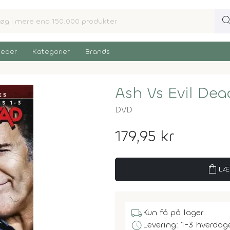
sear
eder
Kategorier
Brands
Ash Vs Evil De
DVD
179,95 kr
shopping_bag
LÆ
local_shipping
Kun få på lager
schedule
Levering: 1-3 hverdag