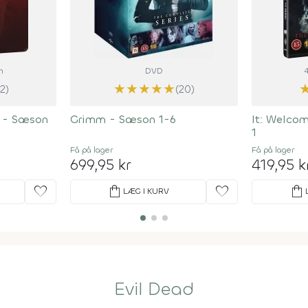
m
DVD
★
★
★
★
★
(2)
(20)
y - Sæson
Grimm - Sæson 1-6
It: Welco
1
Få på lager
Få på lager
699,95 kr
419,95 k
favorite
shopping_bag
favorite
shopping_bag
LÆG I KURV
Evil Dead