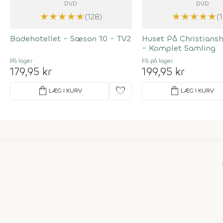
DVD
DVD
★
★
★
★
★
★
★
★
★
★
(128)
(
Badehotellet - Sæson 10 - TV2
Huset På Christians
- Komplet Samling
På lager
Få på lager
179,95 kr
199,95 kr
shopping_bag
favorite
shopping_bag
LÆG I KURV
LÆG I KURV