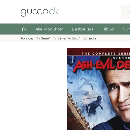
home
Alle Produkter
Bestsellers
Tilbud
Nyh
Forside
Tv Serie
Tv Serier På Dvd
Komedie