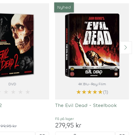
Nyhed
DVD
4K Blu-Ray Film
★
★
★
★
★
★
★
★
★
★
(1)
2
The Evil Dead - Steelbook
Få på lager
279,95 kr
99,95 kr