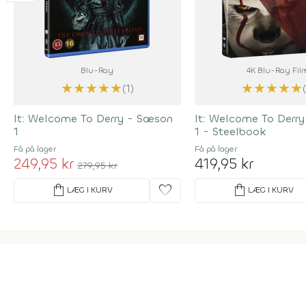
Blu-Ray
4K Blu-Ray Fil
★
★
★
★
★
★
★
★
★
★
(1)
It: Welcome To Derry - Sæson
It: Welcome To Derr
1
1 - Steelbook
Få på lager
Få på lager
249,95 kr
419,95 kr
279,95 kr
shopping_bag
favorite
shopping_bag
LÆG I KURV
LÆG I KURV