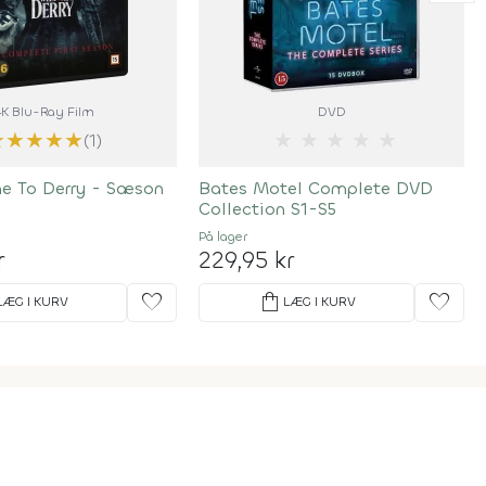
4K Blu-Ray Film
DVD
★
★
★
★
★
★
★
★
★
★
(1)
me To Derry - Sæson
Bates Motel Complete DVD
Collection S1-S5
På lager
r
229,95 kr
favorite
shopping_bag
favorite
LÆG I KURV
LÆG I KURV