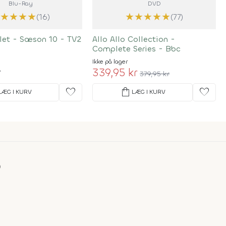
Blu-Ray
DVD
★
★
★
★
★
★
★
★
★
★
(16)
(77)
let - Sæson 10 - TV2
Allo Allo Collection -
Complete Series - Bbc
Ikke på lager
r
339,95 kr
379,95 kr
favorite
shopping_bag
favorite
LÆG I KURV
LÆG I KURV
D