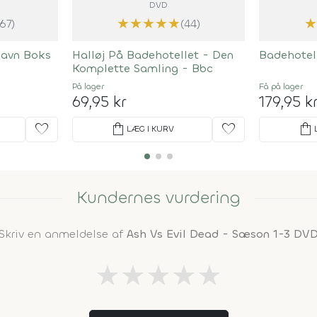
DVD
★
★
★
★
★
167)
(44)
havn Boks
Halløj På Badehotellet - Den
Badehotel
Komplette Samling - Bbc
På lager
Få på lager
69,95 kr
179,95 k
favorite
shopping_bag
favorite
shopping_bag
LÆG I KURV
Kundernes vurdering
Skriv en anmeldelse af
Ash Vs Evil Dead - Sæson 1-3 DV
★
★
★
★
★