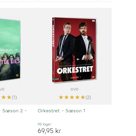
VD
DVD
★
★
★
★
★
★
★
★
(1)
(2)
 - Sæson 2 -
Orkestret - Sæson 1
På lager
69,95 kr