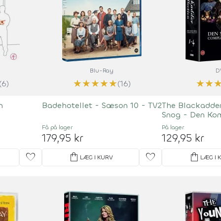
Blu-Ray
D
★
★
★
★
★
★
★
(6)
(16)
n
Badehotellet - Sæson 10 - TV2
The Blackadder
Snog - Den Ko
Få på lager
På lager
179,95 kr
129,95 kr
favorite
shopping_bag
favorite
shopping_bag
LÆG I KURV
LÆG I 