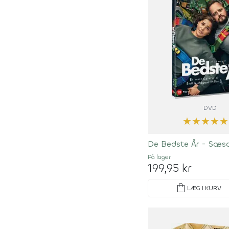
DVD
★
★
★
★
★
De Bedste År - Sæso
På lager
199,95 kr
shopping_bag
LÆG I KURV