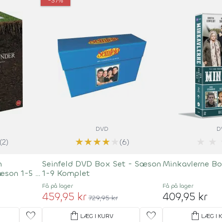
-37%
DVD
D
★
★
★
★
★
★
★
(2)
(6)
n
Seinfeld DVD Box Set - Sæson
Minkavlerne Bo
æson 1-5 -
1-9 Komplet
Få på lager
Få på lager
459,95 kr
409,95 kr
729,95 kr
favorite
shopping_bag
favorite
shopping_bag
LÆG I KURV
LÆG I 