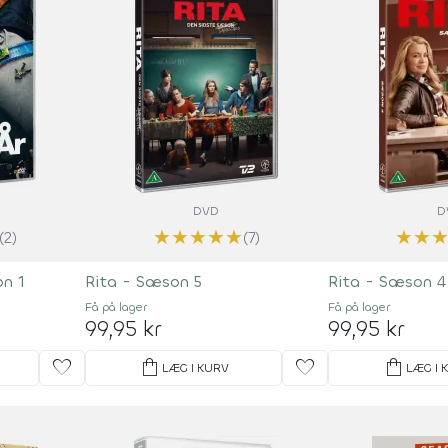
DVD
D
★
★
★
★
★
★
★
(2)
(7)
n 1
Rita - Sæson 5
Rita - Sæson 4
Få på lager
Få på lager
99,95 kr
99,95 kr
favorite
shopping_bag
favorite
shopping_bag
LÆG I KURV
LÆG I 