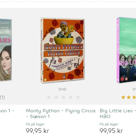
DVD
D
★
★
★
★
★
★
★
(1)
son 1 -
Monty Python - Flying Circus
Big Little Lies
- Sæson 1
HBO
Få på lager
Få på lager
99,95 kr
99,95 kr