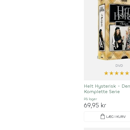
DVD
★
★
★
★
★
Helt Hysterisk - De
Komplette Serie
På lager
69,95 kr
shopping_bag
LÆG I KURV