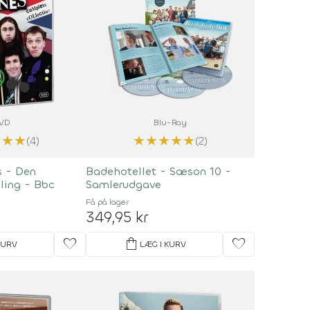
VD
Blu-Ray
★
★
★
★
★
★
★
★
(4)
(2)
s - Den
Badehotellet - Sæson 10 -
ling - Bbc
Samlerudgave
Få på lager
349,95 kr
favorite
shopping_bag
favorite
KURV
LÆG I KURV