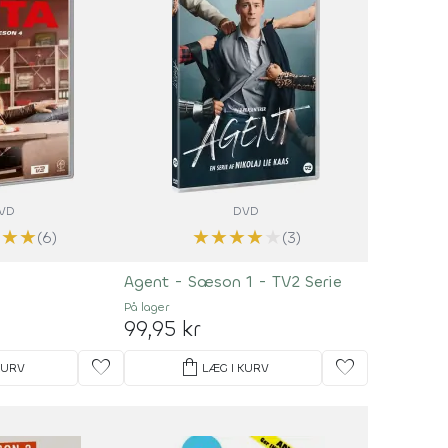
VD
DVD
★
★
★
★
★
★
★
★
(6)
(3)
Agent - Sæson 1 - TV2 Serie
På lager
99,95 kr
favorite
shopping_bag
favorite
KURV
LÆG I KURV