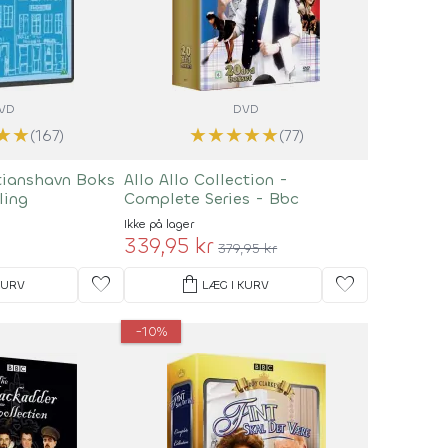
VD
DVD
★
★
★
★
★
★
★
(167)
(77)
tianshavn Boks
Allo Allo Collection -
ling
Complete Series - Bbc
Ikke på lager
339,95 kr
379,95 kr
favorite
shopping_bag
favorite
KURV
LÆG I KURV
-10%