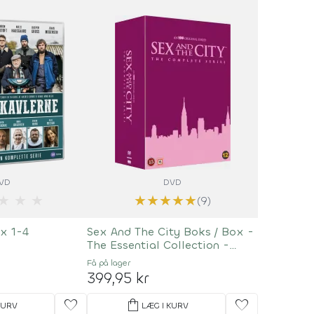
VD
DVD
★
★
★
★
★
★
★
★
(9)
x 1-4
Sex And The City Boks / Box -
The Essential Collection -
HBO
Få på lager
399,95 kr
favorite
shopping_bag
favorite
KURV
LÆG I KURV