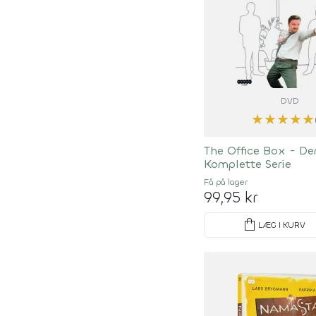
DVD
★
★
★
★
★
The Office Box - De
Komplette Serie
Få på lager
99,95 kr
shopping_bag
LÆG I KURV