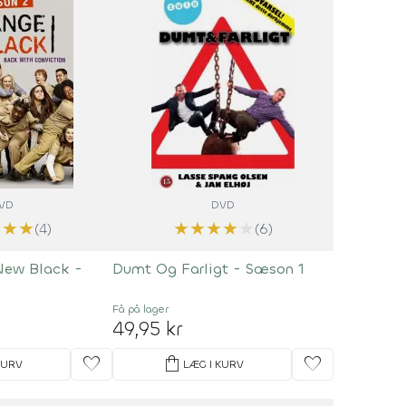
VD
DVD
★
★
★
★
★
★
★
★
(4)
(6)
New Black -
Dumt Og Farligt - Sæson 1
Få på lager
49,95 kr
favorite
shopping_bag
favorite
KURV
LÆG I KURV