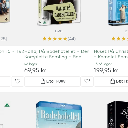
DVD
D
★
★
★
★
★
★
★
★
128)
(44)
on 10 - TV2
Halløj På Badehotellet - Den
Huset På Chris
Komplette Samling - Bbc
- Komplet Sam
På lager
Få på lager
69,95 kr
199,95 kr
favorite
shopping_bag
favorite
shopping_bag
LÆG I KURV
LÆG I 