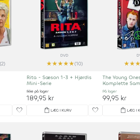
DVD
D
★
★
★
★
★
★
★
(2)
(10)
Rita - Sæson 1-3 + Hjørdis
The Young One
Mini-Serie
Komplette Sam
Ikke på lager
På lager
189,95 kr
99,95 kr
favorite
shopping_bag
favorite
shopping_bag
LÆG I KURV
LÆG I 