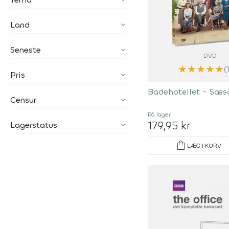
Land
Seneste
DVD
★
★
★
★
★
(
Pris
Badehotellet - Sæs
Censur
På lager
179,95 kr
Lagerstatus
shopping_bag
LÆG I KURV