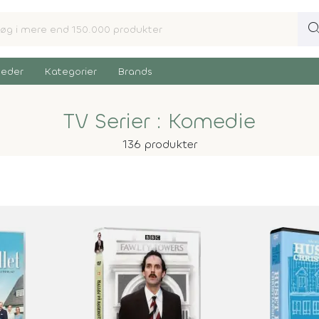
sear
eder
Kategorier
Brands
TV Serier : Komedie
136 produkter