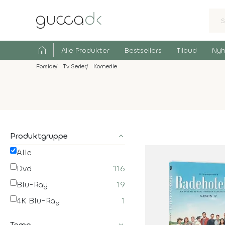
home
Alle Produkter
Bestsellers
Tilbud
Nyh
Forside
Tv Serier
Komedie
Produktgruppe
Alle
Dvd
116
Blu-Ray
19
4K Blu-Ray
1
Tema