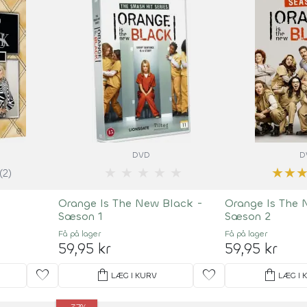
DVD
D
★
★
★
★
★
★
★
(2)
n
Orange Is The New Black -
Orange Is The 
Sæson 1
Sæson 2
Få på lager
Få på lager
59,95 kr
59,95 kr
favorite
shopping_bag
favorite
shopping_bag
LÆG I KURV
LÆG I 