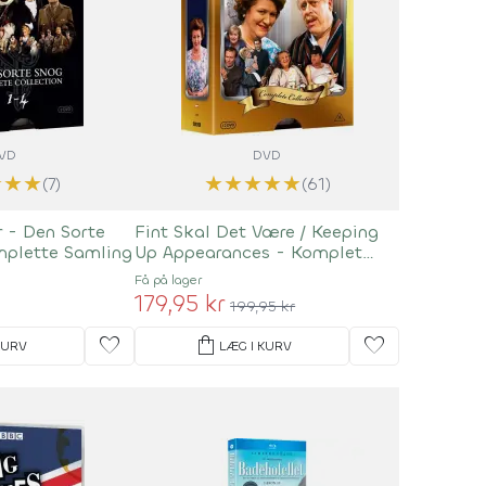
VD
DVD
★
★
★
★
★
★
★
★
(7)
(61)
 - Den Sorte
Fint Skal Det Være / Keeping
mplette Samling
Up Appearances - Komplet
Boks
Få på lager
179,95 kr
199,95 kr
favorite
shopping_bag
favorite
KURV
LÆG I KURV