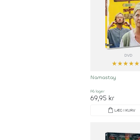
DVD
★
★
★
★
★
Namastay
På lager
69,95 kr
shopping_bag
LÆG I KURV