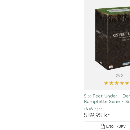
DVD
★
★
★
★
★
Six Feet Under - De
Komplette Serie - S
HBO
Få på lager
539,95 kr
shopping_bag
LÆG I KURV