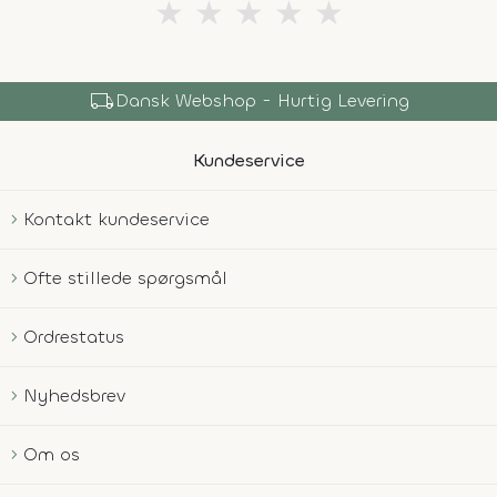
★
★
★
★
★
local_shipping
Dansk Webshop - Hurtig Levering
Kundeservice
Kontakt kundeservice
Ofte stillede spørgsmål
Ordrestatus
Nyhedsbrev
Om os