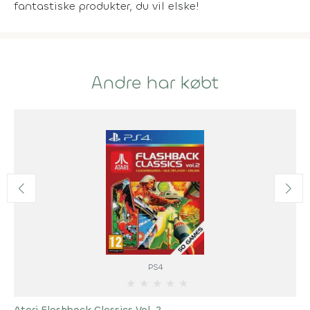
fantastiske produkter, du vil elske!
Andre har købt
PS4
★
★
★
★
★
Atari Flashback Classics Vol. 2