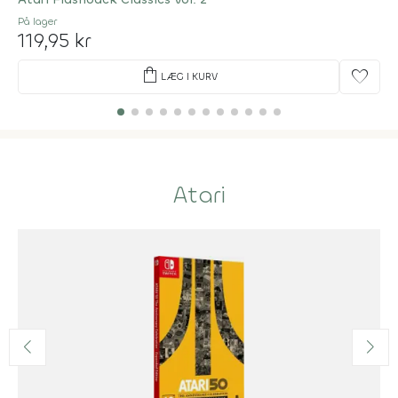
På lager
119,95 kr
shopping_bag
favorite
LÆG I KURV
Atari