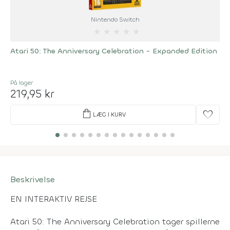
Nintendo Switch
★
★
★
★
★
Atari 50: The Anniversary Celebration - Expanded Edition
På lager
219,95 kr
shopping_bag
favorite
LÆG I KURV
Beskrivelse
EN INTERAKTIV REJSE
Atari 50: The Anniversary Celebration tager spillerne