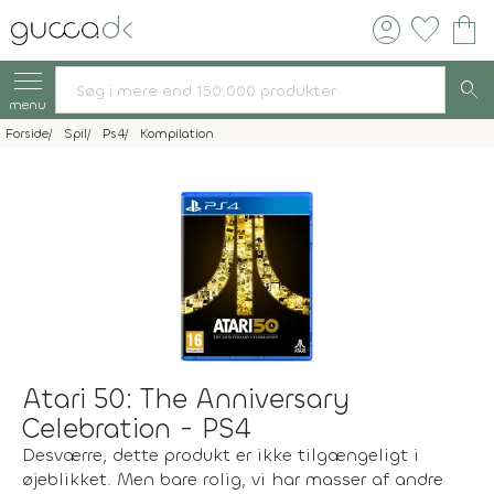
account_circle
favorite
shopping_bag
search
menu
Forside
Spil
Ps4
Kompilation
Atari 50: The Anniversary
Celebration - PS4
Desværre, dette produkt er ikke tilgængeligt i
øjeblikket. Men bare rolig, vi har masser af andre