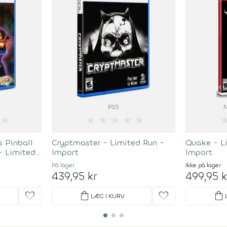
PS5
N
★
★
★
★
★
★
s Pinball
Cryptmaster - Limited Run -
Quake - L
- Limited
Import
Import
På lager
Ikke på lager
439,95 kr
499,95 k
favorite
shopping_bag
favorite
shopping_bag
LÆG I KURV