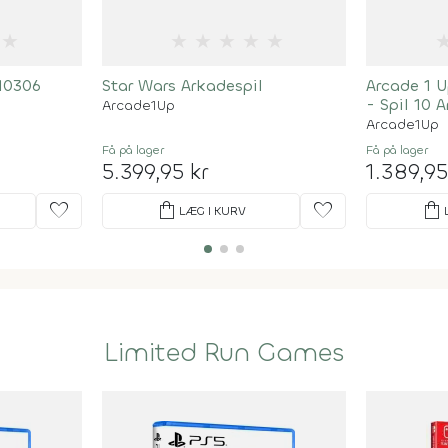
★
★
★
★
★
★
 10306
Star Wars Arkadespil
Arcade 1 
- Spil 10 
Arcade1Up
Arcade1Up
Få på lager
Få på lager
5.399,95 kr
1.389,95
favorite
shopping_bag
favorite
shopping_bag
LÆG I KURV
Limited Run Games