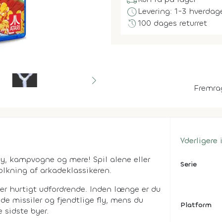
local_shipping
schedule
Levering: 1-3 hverdag
history
100 dages returret
Fremra
Yderligere
fly, kampvogne og mere! Spil alene eller
Serie
lkning af arkadeklassikeren.
er hurtigt udfordrende. Inden længe er du
 missiler og fjendtlige fly, mens du
Platform
 sidste byer.