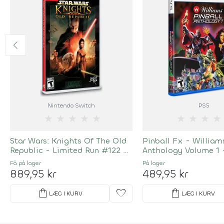
Nintendo Switch
PS5
★
★
★
★
★
★
★
★
★
Star Wars: Knights Of The Old
Pinball Fx - William
Republic - Limited Run #122 -
Anthology Volume 1 
Import
Run - Import
Få på lager
På lager
889,95 kr
489,95 kr
shopping_bag
favorite
shopping_bag
LÆG I KURV
LÆG I KURV