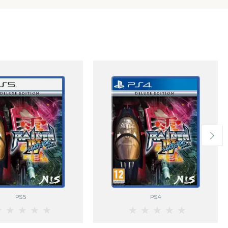
PS5
PS4
★
★
★
★
★
★
★
★
★
★