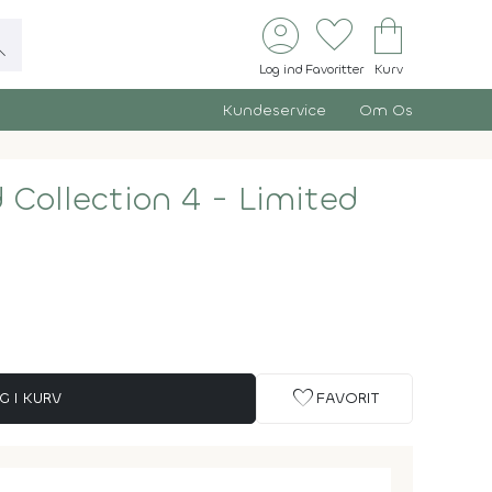
account_circle
favorite
shopping_bag
ch
Log ind
Favoritter
Kurv
Kundeservice
Om Os
 Collection 4 - Limited
favorite
G I KURV
FAVORIT