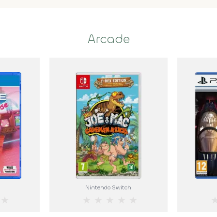
Arcade
Nintendo Switch
★
★
★
★
★
★