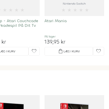
Nintendo Switch
★
★
★
★
★
★
★
★
★
★
Up - Atari Couchcade
Atari Mania
Arkadespil På Dit Tv
På lager
 kr
139,95 kr
favorite
shopping_bag
favorite
LÆG I KURV
LÆG I KURV