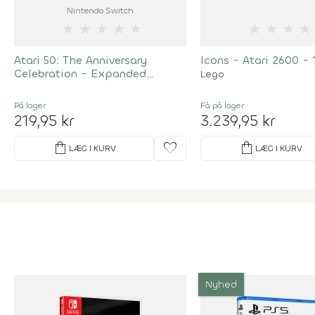
Nintendo Switch
★
★
★
★
★
★
★
★
★
Atari 50: The Anniversary
Icons - Atari 2600 -
Celebration - Expanded
Lego
Edition
På lager
Få på lager
219,95 kr
3.239,95 kr
shopping_bag
favorite
shopping_bag
LÆG I KURV
LÆG I KURV
Nyhed