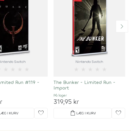
intendo Switch
Nintendo Switch
★
★
★
★
★
★
★
★
★
★
imited Run #119 -
The Bunker - Limited Run -
Import
På lager
r
319,95 kr
favorite
shopping_bag
favorite
LÆG I KURV
LÆG I KURV