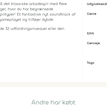
 det klassiske arkadespil med flere
Udgivelses
nger, hvor du har begrænsede
Genre
spiltyper! Et fantastisk nyt soundtrack af
gameplayet og tilføjer dybde.
 de 32 udfordringsniveauer eller den
EAN
Genveje
Tags
Andre har købt