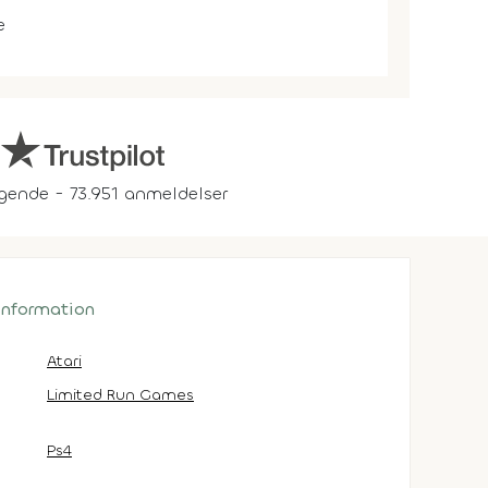
e
gende - 73.951 anmeldelser
 information
Atari
Limited Run Games
Ps4