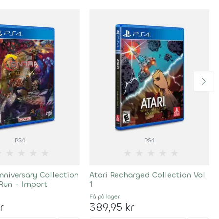
PS4
PS4
★
★
★
★
★
★
★
★
★
★
nniversary Collection
Atari Recharged Collection Vol
Run - Import
1
Få på lager
r
389,95 kr