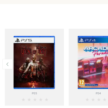
PS5
PS4
★
★
★
★
★
★
★
★
★