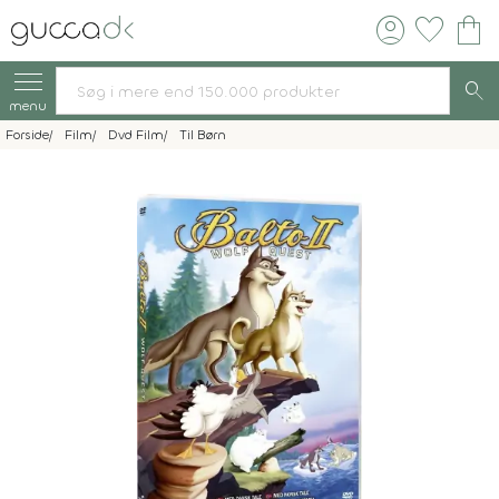
account_circle
favorite
shopping_bag
search
menu
Forside
Film
Dvd Film
Til Børn