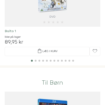
DVD
★
★
★
★
★
Balto 1
Ikke på lager
89,95 kr
shopping_bag
favorite
LÆG I KURV
Til Børn