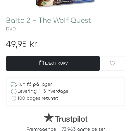
Balto 2 - The Wolf Quest
DVD
49,95 kr
shopping_bag
favorite
LÆG I KURV
local_shipping
Kun få på lager
schedule
Levering: 1-3 hverdage
history
100 dages returret
Fremragende - 73.963 anmeldelser