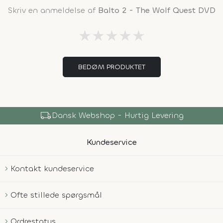
Skriv en anmeldelse af
Balto 2 - The Wolf Quest DVD
★
★
★
★
★
BEDØM PRODUKTET
local_shipping
Dansk Webshop - Hurtig Levering
Kundeservice
Kontakt kundeservice
Ofte stillede spørgsmål
Ordrestatus