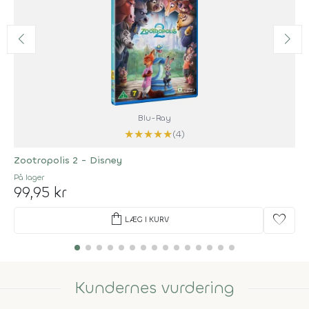
Blu-Ray
★
★
★
★
★
(4)
Zootropolis 2 - Disney
På lager
99,95 kr
shopping_bag
favorite
LÆG I KURV
Kundernes vurdering