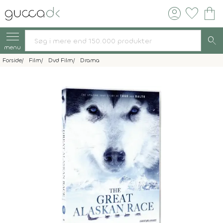
account_circle
favorite
shopping_bag
search
menu
Forside
Film
Dvd Film
Drama