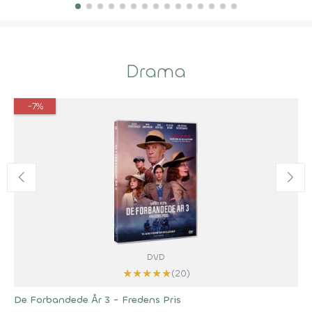
Drama
-7%
DVD
★
★
★
★
★
(20)
De Forbandede År 3 - Fredens Pris