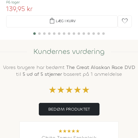
På lager
139,95 kr
shopping_bag
favorite
LÆG I KURV
Kundernes vurdering
Vores brugere har bedømt
The Great Alaskan Race DVD
til
5 ud af 5 stjerner
baseret på 1 anmeldelse
★
★
★
★
★
BEDØM PRODUKTET
★
★
★
★
★
Ghita Tamar Szakolnik