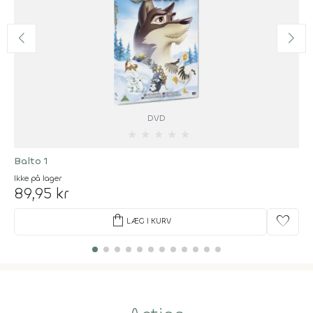
DVD
★
★
★
★
★
Balto 1
Ikke på lager
89,95 kr
shopping_bag
favorite
LÆG I KURV