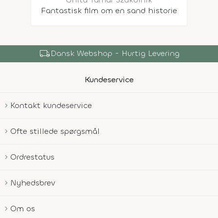
Fantastisk film om en sand historie
local_shipping
Dansk Webshop - Hurtig Levering
Kundeservice
Kontakt kundeservice
Ofte stillede spørgsmål
Ordrestatus
Nyhedsbrev
Om os