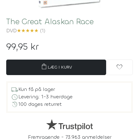
The Great Alaskan Race
DVD
★
★
★
★
★
(1)
99,95 kr
shopping_bag
favorite
LÆG I KURV
local_shipping
Kun få på lager
schedule
Levering: 1-3 hverdage
history
100 dages returret
Fremragende - 73.963 anmeldelser