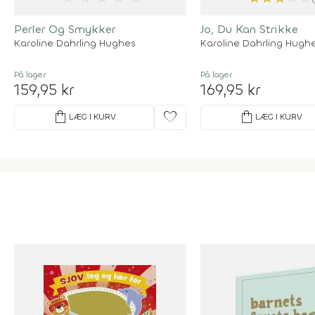
Perler Og Smykker
Jo, Du Kan Strikke
Karoline Dahrling Hughes
Karoline Dahrling Hugh
På lager
På lager
159,95 kr
169,95 kr
shopping_bag
favorite
shopping_bag
LÆG I KURV
LÆG I KURV