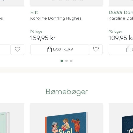
Filt
Duddi Dah
es
Karoline Dahrling Hughes
Karoline Da
På lager
På lager
159,95 kr
109,95 k
favorite
shopping_bag
favorite
shopping_bag
LÆG I KURV
Børnebøger