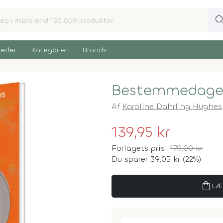
sear
eder
Kategorier
Brands
Bestemmedag
Af
Karoline Dahrling Hughes
139,95 kr
Forlagets pris
179,00 kr
Du sparer 39,05 kr (22%)
shopping_bag
LÆ