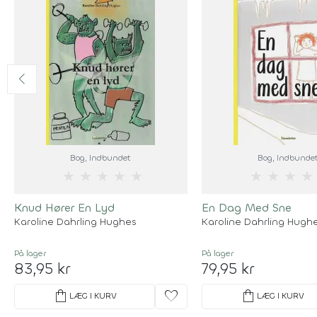
Bog
, Indbundet
Bog
, Indbunde
★
★
★
★
★
★
★
★
★
Knud Hører En Lyd
En Dag Med Sne
Karoline Dahrling Hughes
Karoline Dahrling Hugh
På lager
På lager
83,95 kr
79,95 kr
shopping_bag
favorite
shopping_bag
LÆG I KURV
LÆG I KURV