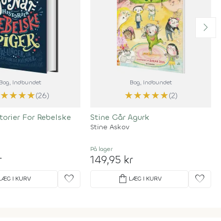
Bog
, Indbundet
Bog
, Indbundet
★
★
★
★
★
★
★
★
★
(26)
(2)
orier For Rebelske
Stine Går Agurk
Stine Askov
På lager
r
149,95 kr
favorite
shopping_bag
favorite
LÆG I KURV
LÆG I KURV