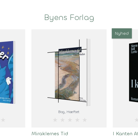
Byens Forlag
Nyhed
Bog
, Hæftet
★
★
★
★
★
★
Miraklernes Tid
I Kanten A