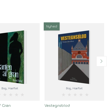
Nyhed
Bog
, Hæftet
Bog
, Hæftet
★
★
★
★
★
★
★
★
★
★
f Grøn
Vestegnsblod