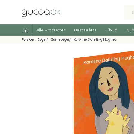
home
Alle Produkter
Bestsellers
Tilbud
Nyh
Forside
Bøger
Børnebøger
Karoline Dahrling Hughes