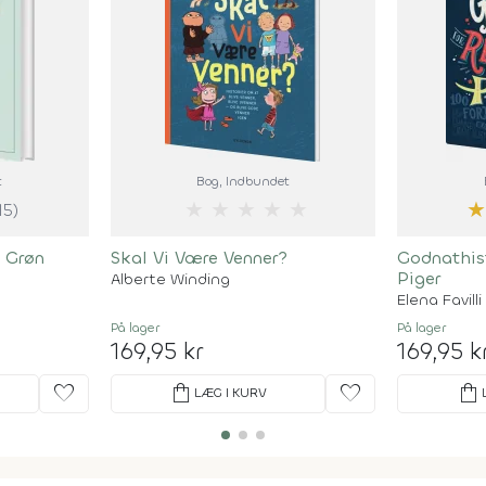
t
Bog
, Indbundet
★
★
★
★
★
★
15)
 Grøn
Skal Vi Være Venner?
Godnathist
Piger
Alberte Winding
Elena Favilli
På lager
På lager
169,95 kr
169,95 k
favorite
shopping_bag
favorite
shopping_bag
LÆG I KURV