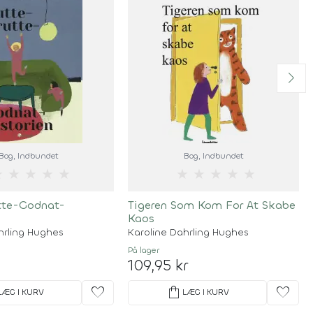
Bog
, Indbundet
Bog
, Indbundet
★
★
★
★
★
★
★
★
★
★
tte-Godnat-
Tigeren Som Kom For At Skabe
Kaos
hrling Hughes
Karoline Dahrling Hughes
På lager
109,95 kr
favorite
shopping_bag
favorite
LÆG I KURV
LÆG I KURV