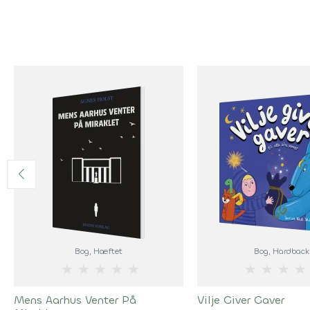
Bog
, Hæftet
Bog
, Hardback
★
★
★
★
★
★
★
★
★
Mens Aarhus Venter På
Vilje Giver Gaver