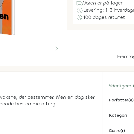
local_shipping
Varen er på lager
schedule
Levering: 1-3 hverdag
history
100 dages returret
Fremra
Yderligere
de voksne, der bestemmer. Men en dag sker
Forfatter(e)
r hende bestemme alting.
Kategori
Genre(r)