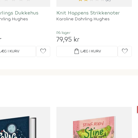
rlings Dukkehus
Knit Happens Strikkenoter
hrling Hughes
Karoline Dahrling Hughes
På lager
r
79,95 kr
favorite
shopping_bag
favorite
LÆG I KURV
LÆG I KURV