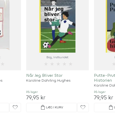
t
Bog
, Indbundet
★
★
★
★
★
★
Når Jeg Bliver Stor
Putte-Pru
Historien
es
Karoline Dahrling Hughes
Karoline Da
På lager
På lager
79,95 kr
79,95 kr
favorite
shopping_bag
favorite
shopping_bag
LÆG I KURV