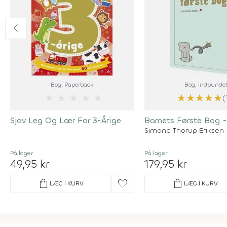
Bog
, Paperback
Bog
, Indbunde
★
★
★
★
★
★
★
★
★
★
(
Sjov Leg Og Lær For 3-Årige
Barnets Første Bog -
Simone Thorup Eriksen
På lager
På lager
49,95 kr
179,95 kr
shopping_bag
favorite
shopping_bag
LÆG I KURV
LÆG I KURV