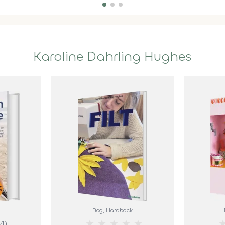
Karoline Dahrling Hughes
Bog
, Hardback
★
★
★
★
★
(4)