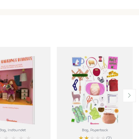
Bog
, Indbundet
Bog
, Paperback
★
★
★
★
★
★
★
★
★
★
(2)