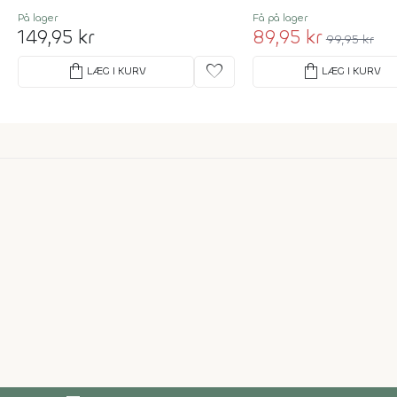
På lager
Få på lager
149,95 kr
89,95 kr
99,95 kr
shopping_bag
favorite
shopping_bag
LÆG I KURV
LÆG I KURV