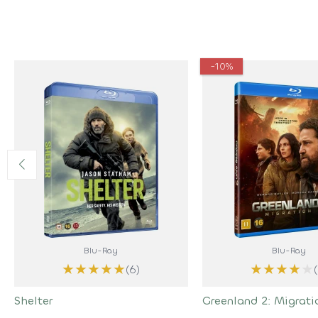
-10%
Blu-Ray
Blu-Ray
★
★
★
★
★
★
★
★
★
★
(6)
Shelter
Greenland 2: Migrati