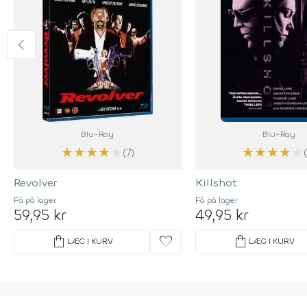
Blu-Ray
Blu-Ray
★
★
★
★
★
★
★
★
★
★
(7)
Revolver
Killshot
Få på lager
Få på lager
59,95 kr
49,95 kr
shopping_bag
favorite
shopping_bag
LÆG I KURV
LÆG I KURV