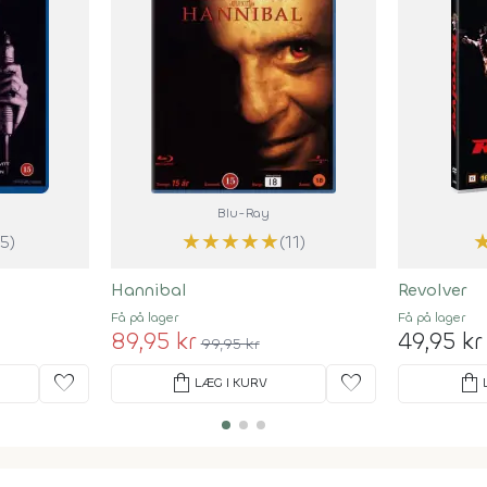
Blu-Ray
★
★
★
★
★
(5)
(11)
Hannibal
Revolver
Få på lager
Få på lager
89,95 kr
49,95 kr
99,95 kr
favorite
shopping_bag
favorite
shopping_bag
LÆG I KURV