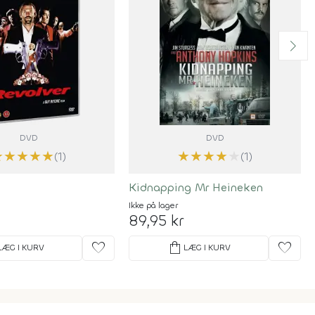
DVD
DVD
★
★
★
★
★
★
★
★
★
★
(1)
(1)
Kidnapping Mr Heineken
Ikke på lager
89,95 kr
favorite
shopping_bag
favorite
LÆG I KURV
LÆG I KURV