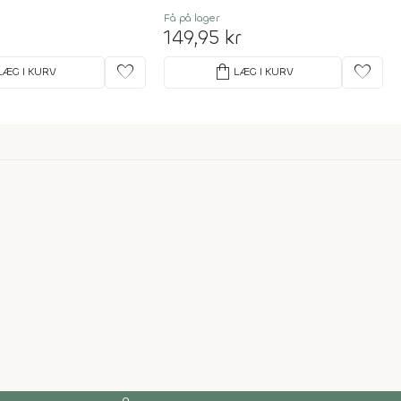
Få på lager
149,95 kr
favorite
shopping_bag
favorite
LÆG I KURV
LÆG I KURV