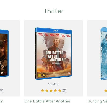
Thriller
Blu-Ray
★
★
★
★
★
(9)
(3)
on
One Battle After Another
Hunting S