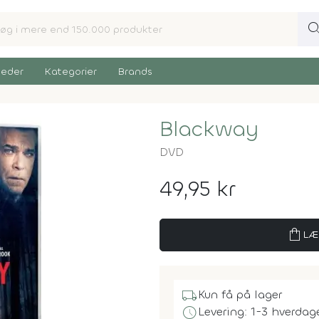
sear
eder
Kategorier
Brands
Blackway
DVD
49,95 kr
shopping_bag
LÆ
local_shipping
Kun få på lager
schedule
Levering: 1-3 hverdag