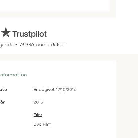
gende - 73.936 anmeldelser
 information
dato
Er udgivet 17/10/2016
år
2015
Film
Dvd Film