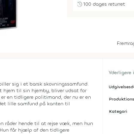
history
100 dages returret
Fremra
Yderligere
ller sig i et barsk skovningssamfund.
Udgivelses
t hjem til sin hjemby, bliver udsat for
 en tidligere politimand, der nu er en
Produktions
det lille samfund på kanten til
Kategori
en råder hende til at rejse væk, men hun
Hun får hjælp af den tidligere