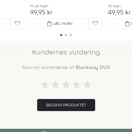
Få på lager
På lager
99,95 kr
49,95 kr
favorite
shopping_bag
favorite
shopping_bag
LÆG I KURV
Kundernes vurdering
Skriv en anmeldelse af
Blackway DVD
★
★
★
★
★
BEDØM PRODUKTET