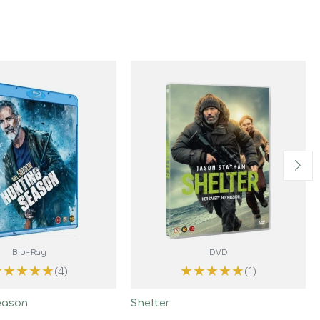
Blu-Ray
DVD
★
★
★
★
★
★
★
★
★
★
(4)
(1)
eason
Shelter