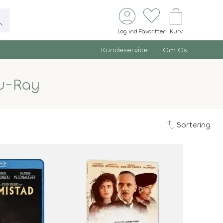
account_circle
favorite
shopping_bag
ch
Log ind
Favoritter
Kurv
Kundeservice
Om Os
u-Ray
swap_vert
Sortering