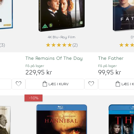
4K Blu-Ray Film
D
★
★
★
★
★
★
★
(3)
(2)
The Remains Of The Day
The Father
Få på lager
Få på lager
229,95 kr
99,95 kr
favorite
shopping_bag
favorite
shopping_bag
LÆG I KURV
LÆG I 
-10%