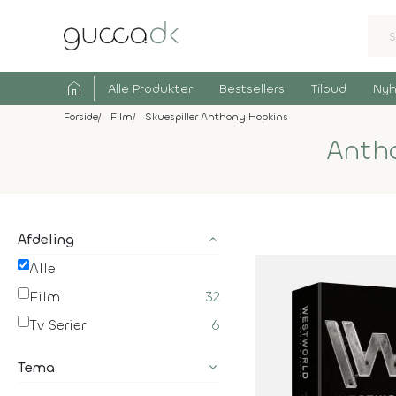
home
Alle Produkter
Bestsellers
Tilbud
Nyh
Forside
Film
Skuespiller Anthony Hopkins
Anth
Afdeling
Alle
Film
32
Tv Serier
6
Tema