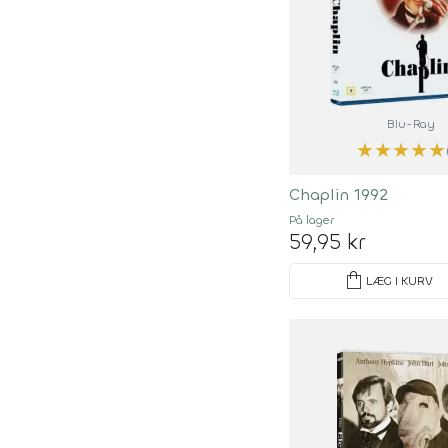
Blu-Ray
★
★
★
★
★
Chaplin 1992
På lager
59,95 kr
shopping_bag
LÆG I KURV