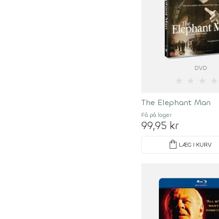
DVD
★
★
★
★
The Elephant Man
Få på lager
99,95 kr
shopping_bag
LÆG I KURV