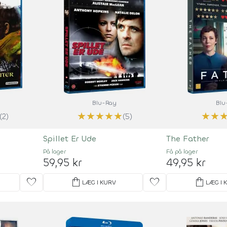
Blu-Ray
Blu
★
★
★
★
★
★
★
(2)
(5)
Spillet Er Ude
The Father
På lager
Få på lager
59,95 kr
49,95 kr
favorite
shopping_bag
favorite
shopping_bag
LÆG I KURV
LÆG I 