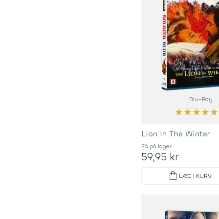
Blu-Ray
★
★
★
★
★
Lion In The Winter
Få på lager
59,95 kr
shopping_bag
LÆG I KURV