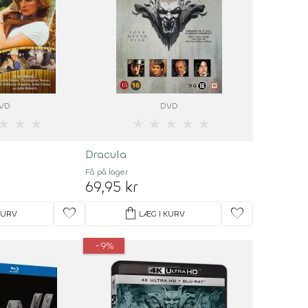
VD
DVD
★
★
★
★
★
★
★
★
Dracula
Få på lager
69,95 kr
favorite
shopping_bag
favorite
KURV
LÆG I KURV
-9%