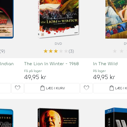
DVD
D
★
★
★
★
★
★
★
(9)
(3)
 Indian
The Lion In Winter - 1968
In The Wild
Få på lager
På lager
49,95 kr
49,95 kr
favorite
shopping_bag
favorite
shopping_bag
LÆG I KURV
LÆG I 