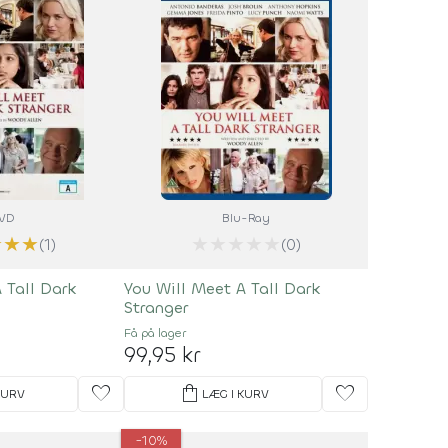
VD
Blu-Ray
★
★
★
★
★
★
★
★
(1)
(0)
 Tall Dark
You Will Meet A Tall Dark
Stranger
Få på lager
99,95 kr
favorite
shopping_bag
favorite
KURV
LÆG I KURV
-10%