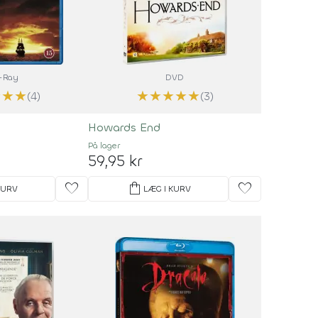
-Ray
DVD
★
★
★
★
★
★
★
★
(4)
(3)
Howards End
På lager
59,95 kr
favorite
shopping_bag
favorite
KURV
LÆG I KURV