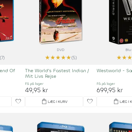
DVD
Blu
★
★
★
★
★
★
★
(7)
(5)
end Of
The World's Fastest Indian /
Westworld - S
Mit Livs Rejse
Få på lager
Få på lager
49,95 kr
699,95 kr
favorite
shopping_bag
favorite
shopping_bag
LÆG I KURV
LÆG I 