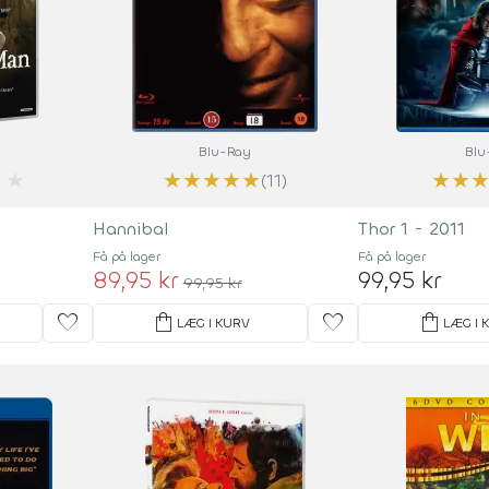
Blu-Ray
Blu
★
★
★
★
★
★
★
★
(11)
Hannibal
Thor 1 - 2011
Få på lager
Få på lager
89,95 kr
99,95 kr
99,95 kr
favorite
shopping_bag
favorite
shopping_bag
LÆG I KURV
LÆG I 