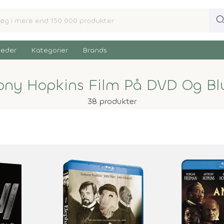
sear
eder
Kategorier
Brands
ony Hopkins Film På DVD Og Bl
38 produkter