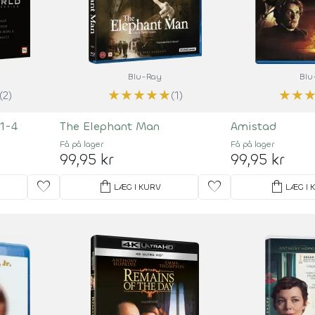
Blu-Ray
Blu
★
★
★
★
★
★
★
(2)
(1)
1-4
The Elephant Man
Amistad
Få på lager
Få på lager
99,95 kr
99,95 kr
favorite
shopping_bag
favorite
shopping_bag
LÆG I KURV
LÆG I 