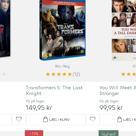
Blu-Ray
D
★
★
★
★
★
★
★
★
(12)
Transformers 5: The Last
You Will Meet A
Knight
Stranger
Få på lager
Få på lager
149,95 kr
99,95 kr
favorite
shopping_bag
favorite
shopping_bag
LÆG I KURV
LÆG I 
-11%
Nyhed