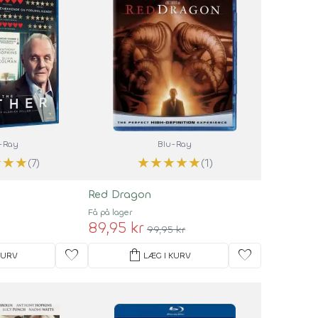
-Ray
Blu-Ray
★
★
★
★
★
★
★
★
(7)
(1)
Red Dragon
Få på lager
89,95 kr
99,95 kr
favorite
shopping_bag
favorite
KURV
LÆG I KURV