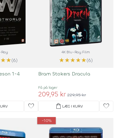
-Ray
4K Blu-Ray Film
★
★
★
★
★
★
★
★
(6)
(6)
æson 1-4
Bram Stokers Dracula
Få på lager
209,95 kr
229,95 kr
favorite
shopping_bag
favorite
KURV
LÆG I KURV
-10%