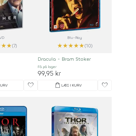
VD
Blu-Ray
★
★
★
★
★
★
★
★
(7)
(10)
Dracula - Bram Stoker
Få på lager
99,95 kr
favorite
shopping_bag
favorite
KURV
LÆG I KURV