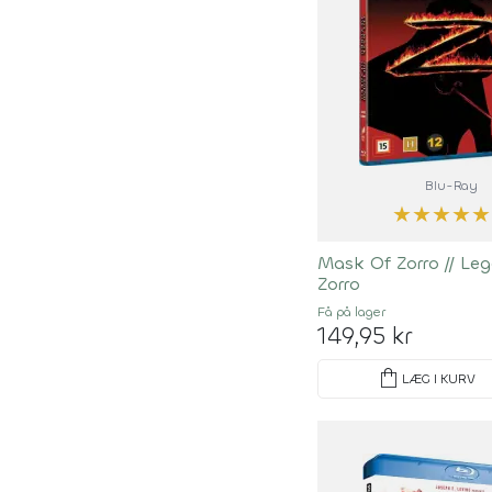
Blu-Ray
★
★
★
★
★
Mask Of Zorro
//
Leg
Zorro
Få på lager
149,95 kr
shopping_bag
LÆG I KURV