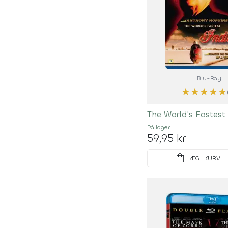
Blu-Ray
★
★
★
★
★
The World's Fastest
På lager
59,95 kr
shopping_bag
LÆG I KURV