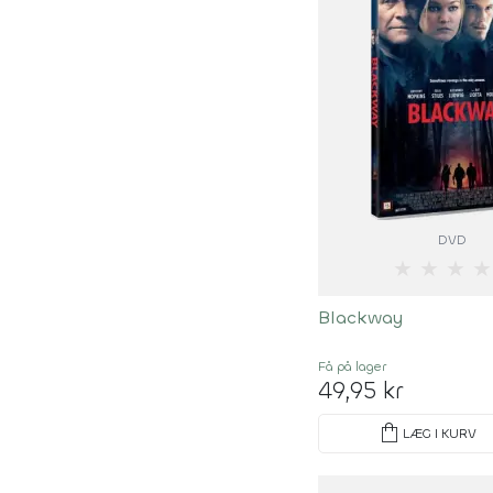
DVD
★
★
★
★
Blackway
Få på lager
49,95 kr
shopping_bag
LÆG I KURV