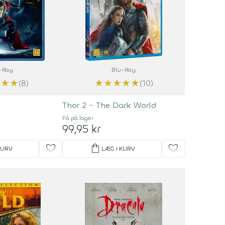
-Ray
Blu-Ray
★
★
★
★
★
★
★
★
(8)
(10)
Thor 2 - The Dark World
Få på lager
99,95 kr
favorite
shopping_bag
favorite
KURV
LÆG I KURV