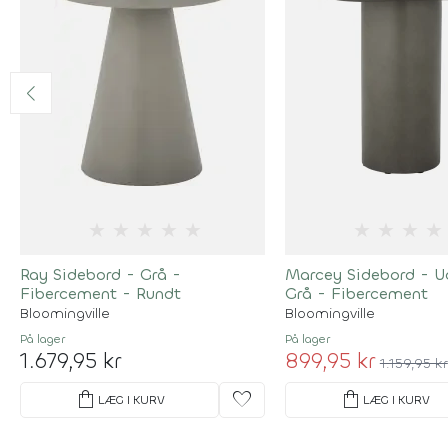
★
★
★
★
★
★
★
★
★
Ray Sidebord - Grå -
Marcey Sidebord - U
Fibercement - Rundt
Grå - Fibercement
Bloomingville
Bloomingville
På lager
På lager
1.679,95 kr
899,95 kr
1.159,95 kr
shopping_bag
favorite
shopping_bag
LÆG I KURV
LÆG I KURV