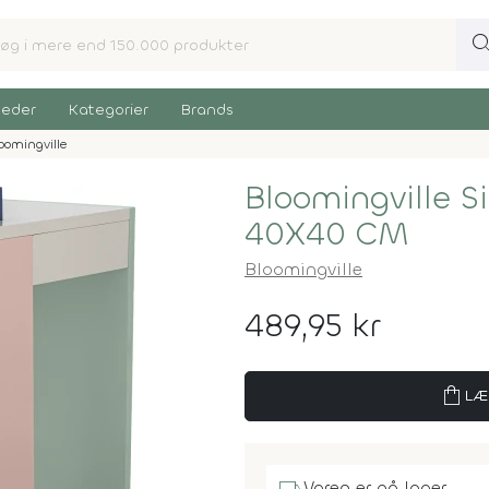
sear
eder
Kategorier
Brands
oomingville
Bloomingville S
40X40 CM
Bloomingville
489,95 kr
shopping_bag
LÆ
Varen er på lager