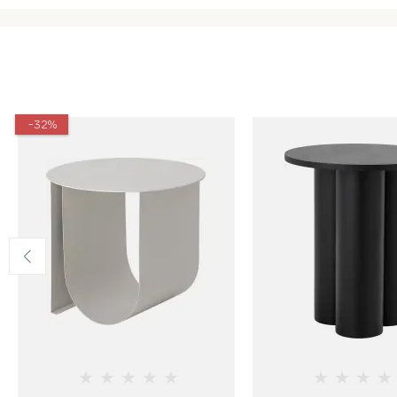
-32%
★
★
★
★
★
★
★
★
★