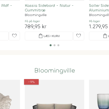
- Mdf -
Kassia Sidebord - Natur -
Soller Sid
Gummitræ
Aluminiu
Bloomingville
Bloomingvil
Få på lager
På lager
789,95 kr
1.279,95
favorite
shopping_bag
favorite
shopping_bag
LÆG I KURV
Bloomingville
-9%