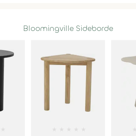
Bloomingville Sideborde
★
★
★
★
★
★