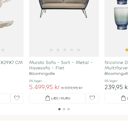
★
★
★
★
★
★
38X29X7 CM
Mundo Sofa - Sort - Metal -
Nicoline D
Havesofa - Flet
Multifarve
Bloomingville
Bloomingvil
På lager
På lager
5.499,95 kr
239,95 k
6.039,95 kr
favorite
shopping_bag
favorite
shopping_bag
LÆG I KURV