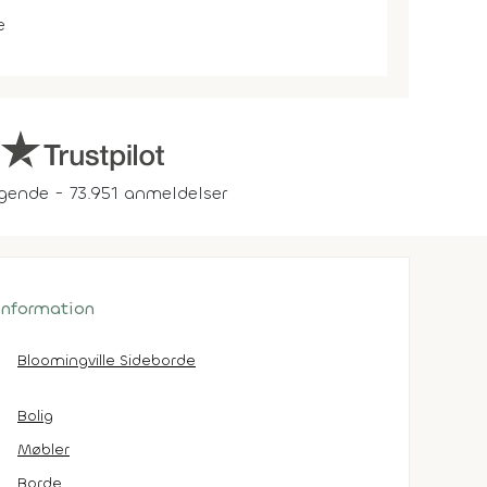
e
gende - 73.951 anmeldelser
 information
Bloomingville Sideborde
Bolig
Møbler
Borde