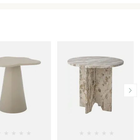
★
★
★
★
★
★
★
★
★
★