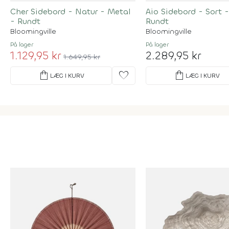
Cher Sidebord - Natur - Metal
Aio Sidebord - Sort 
- Rundt
Rundt
Bloomingville
Bloomingville
På lager
På lager
1.129,95 kr
2.289,95 kr
1.649,95 kr
shopping_bag
favorite
shopping_bag
LÆG I KURV
LÆG I KURV