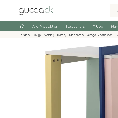
home
Alle Produkter
Bestsellers
Tilbud
Nyh
Forside
Bolig
Møbler
Borde
Sideborde
Øvrige Sideborde
Bl