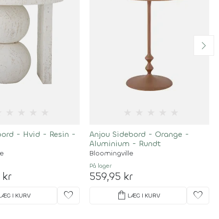
★
★
★
★
★
★
★
★
★
★
bord - Hvid - Resin -
Anjou Sidebord - Orange -
Aluminium - Rundt
le
Bloomingville
På lager
 kr
559,95 kr
favorite
shopping_bag
favorite
LÆG I KURV
LÆG I KURV