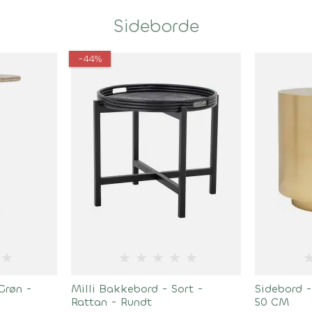
Sideborde
-44%
★
★
★
★
★
★
Grøn -
Milli Bakkebord - Sort -
Sidebord 
Rattan - Rundt
50 CM