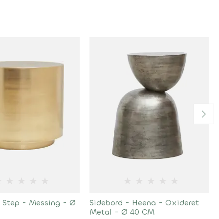
★
★
★
★
★
★
★
★
★
★
- Step - Messing - Ø
Sidebord - Heena - Oxideret
Metal - Ø 40 CM