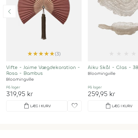
★
★
★
★
★
★
★
★
★
(3)
Vifte - Jaime Vægdekoration -
Aiku Skål - Glas - 
Rosa - Bambus
Bloomingville
Bloomingville
På lager
På lager
319,95 kr
259,95 kr
shopping_bag
favorite
shopping_bag
LÆG I KURV
LÆG I KURV