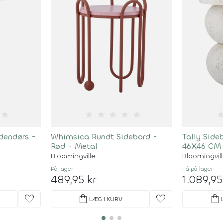
★
★
★
★
★
★
dendørs -
Whimsica Rundt Sidebord -
Tally Side
Rød - Metal
46X46 CM
Bloomingville
Bloomingvil
På lager
Få på lager
489,95 kr
1.089,95
favorite
shopping_bag
favorite
shopping_bag
LÆG I KURV