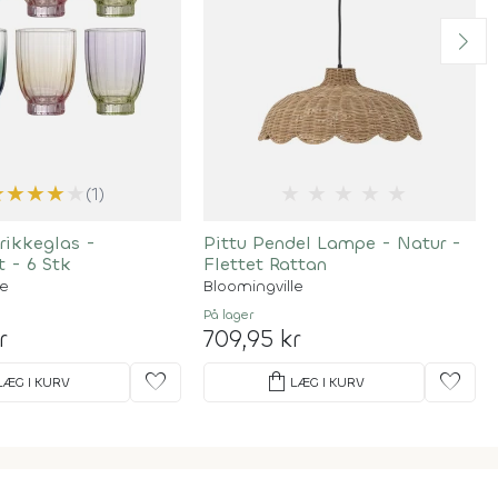
★
★
★
★
★
★
★
★
★
★
(1)
rikkeglas -
Pittu Pendel Lampe - Natur -
t - 6 Stk
Flettet Rattan
le
Bloomingville
På lager
r
709,95 kr
favorite
shopping_bag
favorite
LÆG I KURV
LÆG I KURV