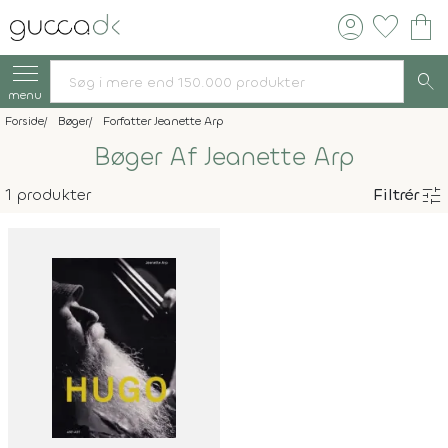
account_circle
favorite
shopping_bag
search
menu
Forside
Bøger
Forfatter Jeanette Arp
Bøger Af Jeanette Arp
tune
1 produkter
Filtrér