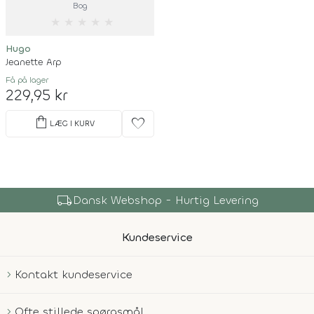
Bog
★
★
★
★
★
Hugo
Jeanette Arp
Få på lager
229,95 kr
shopping_bag
favorite
LÆG I KURV
local_shipping
Dansk Webshop - Hurtig Levering
Kundeservice
Kontakt kundeservice
Ofte stillede spørgsmål