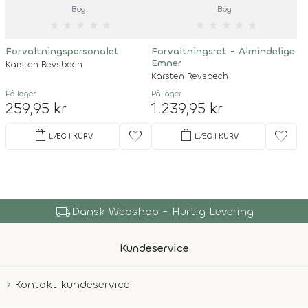
Bog
Bog
★
★
★
★
★
★
★
★
★
★
Forvaltningspersonalet
Forvaltningsret - Almindelige
Emner
Karsten Revsbech
Karsten Revsbech
På lager
På lager
259,95 kr
1.239,95 kr
shopping_bag
shopping_bag
favorite
favorite
LÆG I KURV
LÆG I KURV
local_shipping
Dansk Webshop - Hurtig Levering
Kundeservice
Kontakt kundeservice