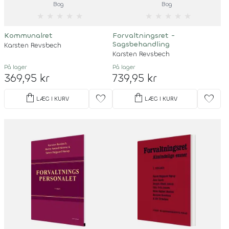
Bog
Bog
★
★
★
★
★
★
★
★
★
★
Kommunalret
Forvaltningsret -
Sagsbehandling
Karsten Revsbech
Karsten Revsbech
På lager
På lager
369,95 kr
739,95 kr
shopping_bag
shopping_bag
favorite
favorite
LÆG I KURV
LÆG I KURV