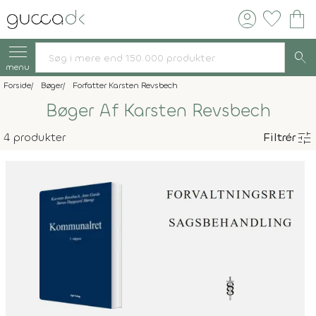
account_circle
favorite
shopping_bag
search
menu
Forside
Bøger
Forfatter Karsten Revsbech
Bøger Af Karsten Revsbech
tune
4 produkter
Filtrér