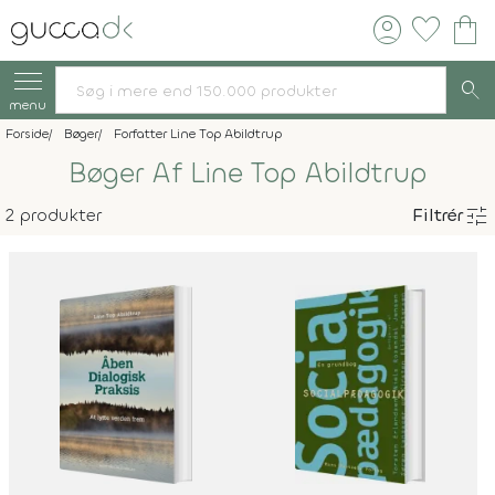
account_circle
favorite
shopping_bag
search
menu
Forside
Bøger
Forfatter Line Top Abildtrup
Bøger Af Line Top Abildtrup
tune
2 produkter
Filtrér