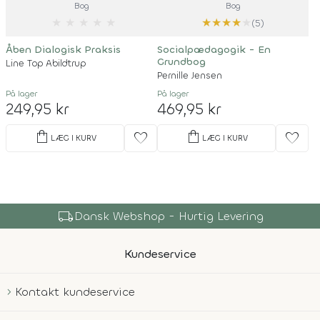
Bog
Bog
★
★
★
★
★
★
★
★
★
★
(5)
Åben Dialogisk Praksis
Socialpædagogik - En
Grundbog
Line Top Abildtrup
Pernille Jensen
På lager
På lager
249,95 kr
469,95 kr
shopping_bag
shopping_bag
favorite
favorite
LÆG I KURV
LÆG I KURV
local_shipping
Dansk Webshop - Hurtig Levering
Kundeservice
Kontakt kundeservice