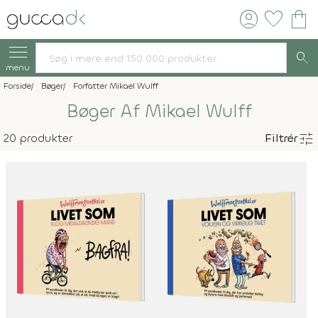
account_circle
favorite
shopping_bag
search
menu
Forside
Bøger
Forfatter Mikael Wulff
Bøger Af Mikael Wulff
tune
20 produkter
Filtrér