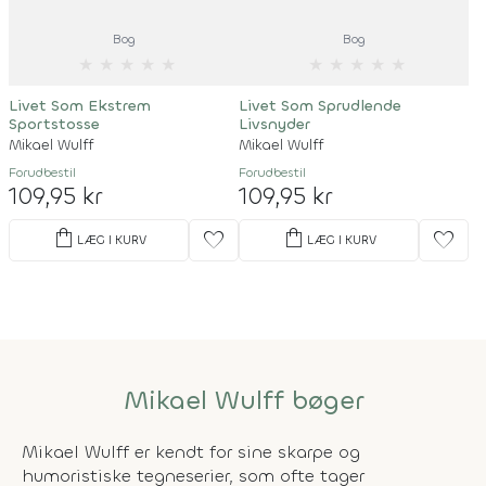
Bog
Bog
★
★
★
★
★
★
★
★
★
★
Livet Som Ekstrem
Livet Som Sprudlende
Sportstosse
Livsnyder
Mikael Wulff
Mikael Wulff
Forudbestil
Forudbestil
109,95 kr
109,95 kr
shopping_bag
shopping_bag
favorite
favorite
LÆG I KURV
LÆG I KURV
Mikael Wulff bøger
Mikael Wulff er kendt for sine skarpe og
humoristiske tegneserier, som ofte tager