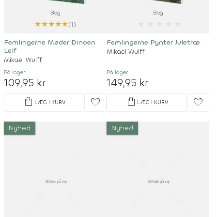
Bog
Bog
★
★
★
★
★
★
★
★
★
★
(1)
Femlingerne Møder Dinoen
Femlingerne Pynter Juletræ
Leif
Mikael Wulff
Mikael Wulff
På lager
På lager
109,95 kr
149,95 kr
shopping_bag
shopping_bag
favorite
favorite
LÆG I KURV
LÆG I KURV
Nyhed
Nyhed