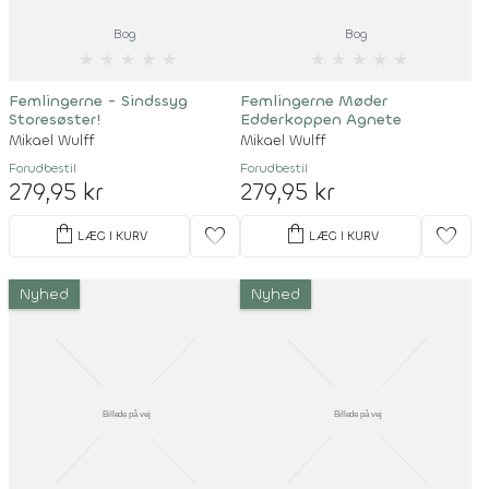
Bog
Bog
★
★
★
★
★
★
★
★
★
★
Femlingerne - Sindssyg
Femlingerne Møder
Storesøster!
Edderkoppen Agnete
Mikael Wulff
Mikael Wulff
Forudbestil
Forudbestil
279,95 kr
279,95 kr
shopping_bag
shopping_bag
favorite
favorite
LÆG I KURV
LÆG I KURV
Nyhed
Nyhed