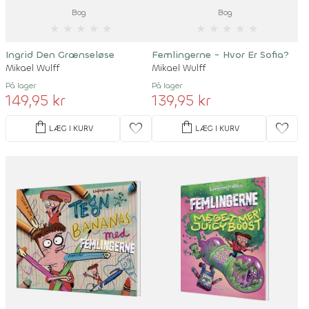
Bog
Bog
★
★
★
★
★
★
★
★
★
★
Ingrid Den Grænseløse
Femlingerne - Hvor Er Sofia?
Mikael Wulff
Mikael Wulff
På lager
På lager
149,95 kr
139,95 kr
shopping_bag
shopping_bag
favorite
favorite
LÆG I KURV
LÆG I KURV