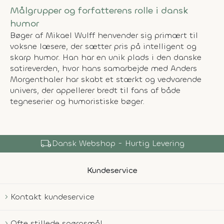
Målgrupper og forfatterens rolle i dansk
humor
Bøger af Mikael Wulff henvender sig primært til
voksne læsere, der sætter pris på intelligent og
skarp humor. Han har en unik plads i den danske
satireverden, hvor hans samarbejde med Anders
Morgenthaler har skabt et stærkt og vedvarende
univers, der appellerer bredt til fans af både
tegneserier og humoristiske bøger.
shopping_bag
Over 150.000 Produkter
Kundeservice
Kontakt kundeservice
Ofte stillede spørgsmål