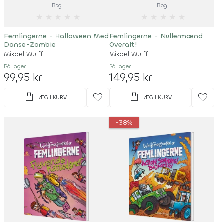
Bog
Bog
★
★
★
★
★
★
★
★
★
★
Femlingerne - Halloween Med
Femlingerne - Nullermænd
Danse-Zombie
Overalt!
Mikael Wulff
Mikael Wulff
På lager
På lager
99,95 kr
149,95 kr
shopping_bag
shopping_bag
favorite
favorite
LÆG I KURV
LÆG I KURV
-38%