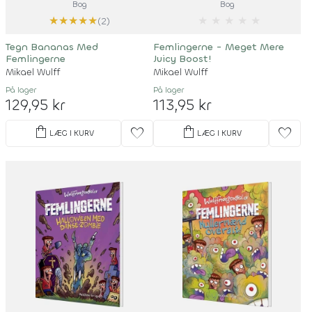
Bog
Bog
★
★
★
★
★
★
★
★
★
★
(2)
Tegn Bananas Med
Femlingerne - Meget Mere
Femlingerne
Juicy Boost!
Mikael Wulff
Mikael Wulff
På lager
På lager
129,95 kr
113,95 kr
shopping_bag
shopping_bag
favorite
favorite
LÆG I KURV
LÆG I KURV