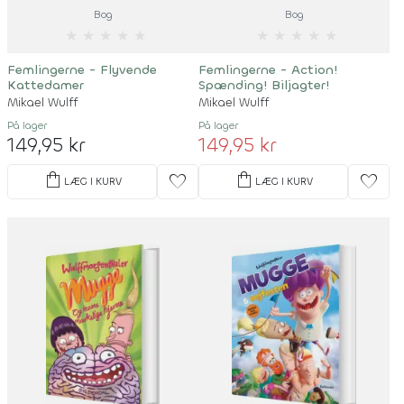
Bog
Bog
★
★
★
★
★
★
★
★
★
★
Femlingerne - Flyvende
Femlingerne - Action!
Kattedamer
Spænding! Biljagter!
Mikael Wulff
Mikael Wulff
På lager
På lager
149,95 kr
149,95 kr
shopping_bag
shopping_bag
favorite
favorite
LÆG I KURV
LÆG I KURV