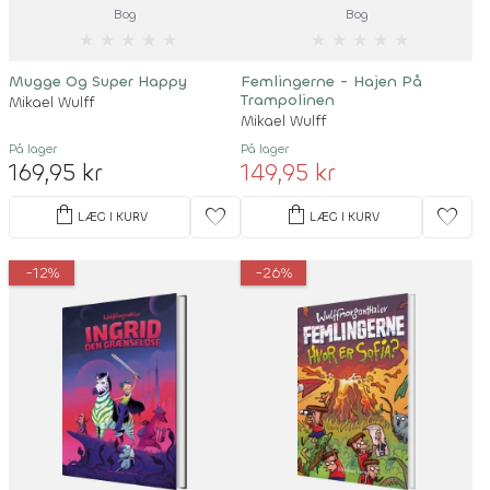
Bog
Bog
★
★
★
★
★
★
★
★
★
★
Mugge Og Super Happy
Femlingerne - Hajen På
Trampolinen
Mikael Wulff
Mikael Wulff
På lager
På lager
169,95 kr
149,95 kr
shopping_bag
shopping_bag
favorite
favorite
LÆG I KURV
LÆG I KURV
-12%
-26%