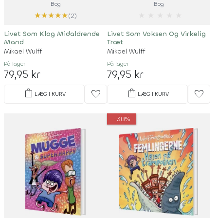
Bog
Bog
★
★
★
★
★
★
★
★
★
★
(2)
Livet Som Klog Midaldrende
Livet Som Voksen Og Virkelig
Mand
Træt
Mikael Wulff
Mikael Wulff
På lager
På lager
79,95 kr
79,95 kr
shopping_bag
shopping_bag
favorite
favorite
LÆG I KURV
LÆG I KURV
-38%