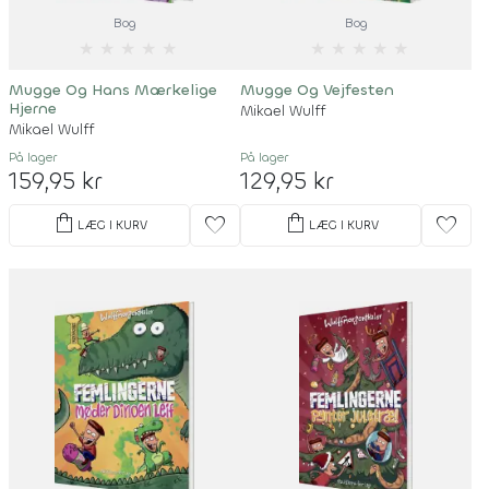
Bog
Bog
★
★
★
★
★
★
★
★
★
★
Mugge Og Hans Mærkelige
Mugge Og Vejfesten
Hjerne
Mikael Wulff
Mikael Wulff
På lager
På lager
159,95 kr
129,95 kr
shopping_bag
shopping_bag
favorite
favorite
LÆG I KURV
LÆG I KURV