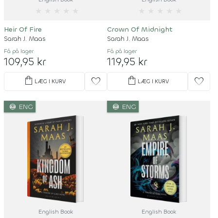
★
★
★
★
★
★
★
★
★
★
Heir Of Fire
Crown Of Midnight
Sarah J. Maas
Sarah J. Maas
Få på lager
Få på lager
109,95 kr
119,95 kr
shopping_bag
shopping_bag
favorite
favorite
LÆG I KURV
LÆG I KURV
language
language
ENG
ENG
English Book
English Book