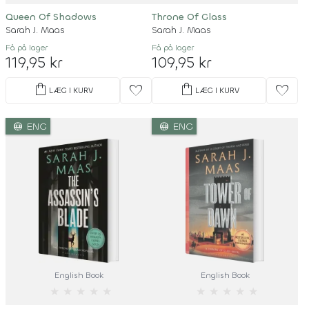
Queen Of Shadows
Throne Of Glass
Sarah J. Maas
Sarah J. Maas
Få på lager
Få på lager
119,95 kr
109,95 kr
shopping_bag
shopping_bag
favorite
favorite
LÆG I KURV
LÆG I KURV
language
language
ENG
ENG
English Book
English Book
★
★
★
★
★
★
★
★
★
★