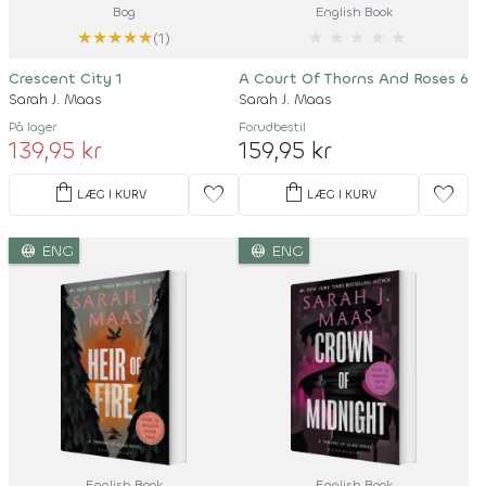
Bog
English Book
★
★
★
★
★
★
★
★
★
★
(1)
Crescent City 1
A Court Of Thorns And Roses 6
Sarah J. Maas
Sarah J. Maas
På lager
Forudbestil
139,95 kr
159,95 kr
shopping_bag
shopping_bag
favorite
favorite
LÆG I KURV
LÆG I KURV
language
language
ENG
ENG
English Book
English Book