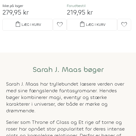
Ikke på lager
Forudbestil
279,95 kr
219,95 kr
shopping_bag
shopping_bag
favorite
favorite
LÆG I KURV
LÆG I KURV
Sarah J. Maas bøger
Sarah J. Maas har tryllebundet læsere verden over
med sine fængslende fantasyromaner. Hendes
bøger kombinerer magi, eventyr og stærke
karakterer i universer, der både er mørke og
drømmende.
Serier som
Throne of Glass
og
Et rige af torne og
roser
har opnået stor popularitet for deres intense
plots og komplekse relationer. Derfor er bøger af