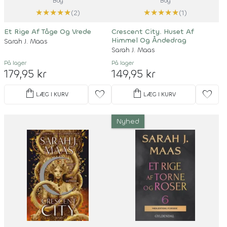
Bog
Bog
★
★
★
★
★
★
★
★
★
★
(2)
(1)
Et Rige Af Tåge Og Vrede
Crescent City. Huset Af
Himmel Og Åndedrag
Sarah J. Maas
Sarah J. Maas
På lager
På lager
179,95 kr
149,95 kr
shopping_bag
shopping_bag
favorite
favorite
LÆG I KURV
LÆG I KURV
Nyhed