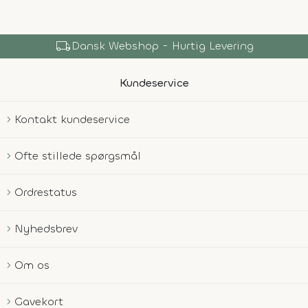
shopping_bag
Over 150.000 Produkter
Kundeservice
Kontakt kundeservice
Ofte stillede spørgsmål
Ordrestatus
Nyhedsbrev
Om os
Gavekort