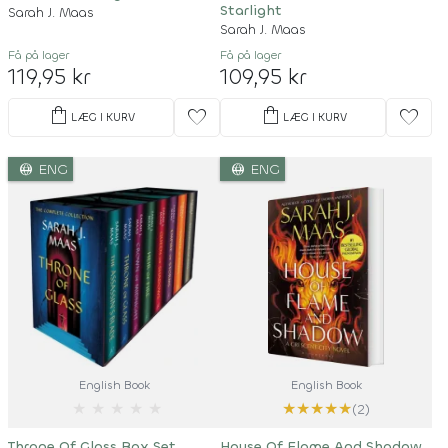
Starlight
Sarah J. Maas
Sarah J. Maas
Få på lager
Få på lager
119,95 kr
109,95 kr
shopping_bag
shopping_bag
favorite
favorite
LÆG I KURV
LÆG I KURV
language
language
ENG
ENG
English Book
English Book
★
★
★
★
★
★
★
★
★
★
(2)
Throne Of Glass Box Set
House Of Flame And Shadow