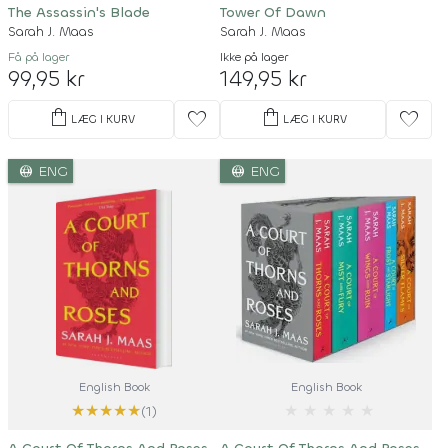
The Assassin's Blade
Tower Of Dawn
Sarah J. Maas
Sarah J. Maas
Få på lager
Ikke på lager
99,95 kr
149,95 kr
shopping_bag
shopping_bag
favorite
favorite
LÆG I KURV
LÆG I KURV
language
language
ENG
ENG
English Book
English Book
★
★
★
★
★
★
★
★
★
★
(1)