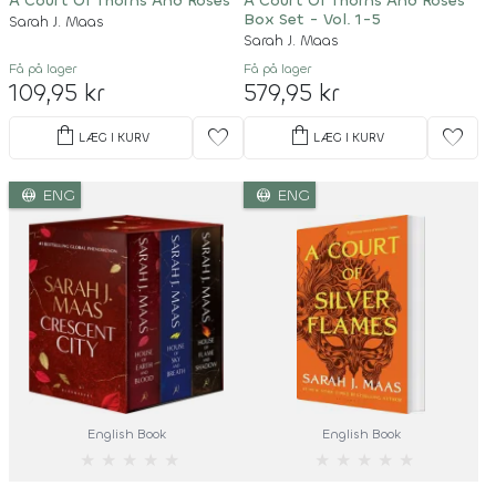
A Court Of Thorns And Roses
A Court Of Thorns And Roses
Box Set - Vol. 1-5
Sarah J. Maas
Sarah J. Maas
Få på lager
Få på lager
109,95 kr
579,95 kr
shopping_bag
shopping_bag
favorite
favorite
LÆG I KURV
LÆG I KURV
language
language
ENG
ENG
English Book
English Book
★
★
★
★
★
★
★
★
★
★