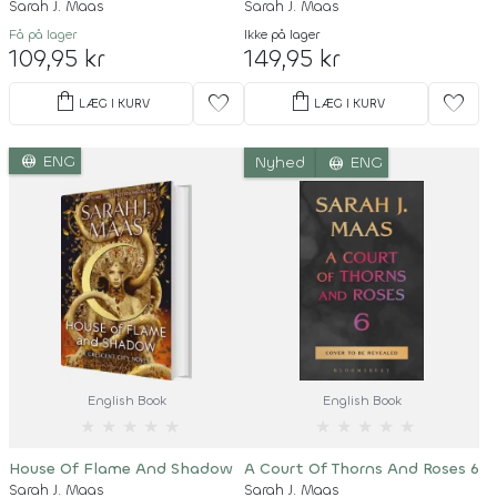
Sarah J. Maas
Sarah J. Maas
Få på lager
Ikke på lager
109,95 kr
149,95 kr
shopping_bag
shopping_bag
favorite
favorite
LÆG I KURV
LÆG I KURV
language
ENG
language
Nyhed
ENG
English Book
English Book
★
★
★
★
★
★
★
★
★
★
House Of Flame And Shadow
A Court Of Thorns And Roses 6
Sarah J. Maas
Sarah J. Maas