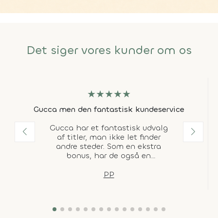
Det siger vores kunder om os
★
★
★
★
★
Gucca men den fantastisk kundeservice
Gucca har et fantastisk udvalg
af titler, man ikke let finder
andre steder. Som en ekstra
bonus, har de også en
fantastisk kundeservice, som da
DAO mistede min pakke og de,
PP
uden diskution, sendte en ny.
Den form for service gør en stor
forskel for mig.