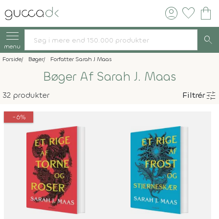
account_circle
favorite
shopping_bag
search
menu
Forside
Bøger
Forfatter Sarah J Maas
Bøger Af Sarah J. Maas
tune
32 produkter
Filtrér
-6%