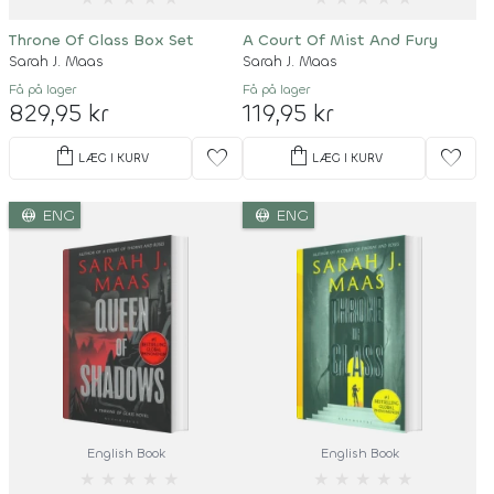
Throne Of Glass Box Set
A Court Of Mist And Fury
Sarah J. Maas
Sarah J. Maas
Få på lager
Få på lager
829,95 kr
119,95 kr
shopping_bag
shopping_bag
favorite
favorite
LÆG I KURV
LÆG I KURV
language
language
ENG
ENG
English Book
English Book
★
★
★
★
★
★
★
★
★
★