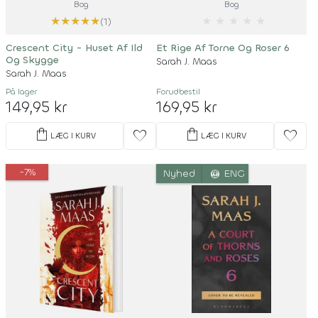
Bog
Bog
★
★
★
★
★
★
★
★
★
★
(1)
Crescent City - Huset Af Ild
Et Rige Af Torne Og Roser 6
Og Skygge
Sarah J. Maas
Sarah J. Maas
På lager
Forudbestil
149,95 kr
169,95 kr
shopping_bag
shopping_bag
favorite
favorite
LÆG I KURV
LÆG I KURV
-7%
language
Nyhed
ENG