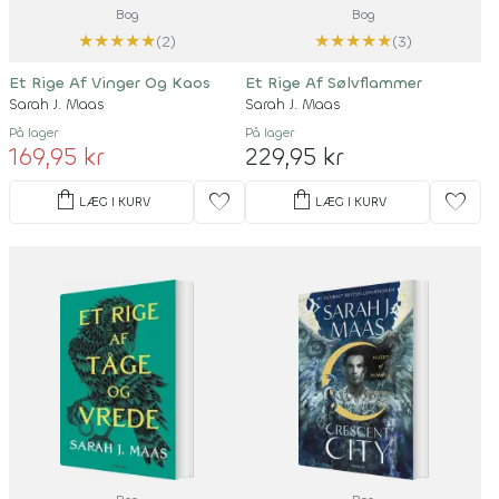
Bog
Bog
★
★
★
★
★
★
★
★
★
★
(2)
(3)
Et Rige Af Vinger Og Kaos
Et Rige Af Sølvflammer
Sarah J. Maas
Sarah J. Maas
På lager
På lager
169,95 kr
229,95 kr
shopping_bag
shopping_bag
favorite
favorite
LÆG I KURV
LÆG I KURV