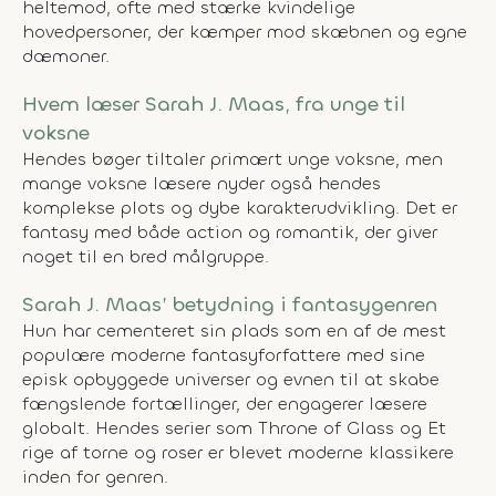
heltemod, ofte med stærke kvindelige
hovedpersoner, der kæmper mod skæbnen og egne
dæmoner.
Hvem læser Sarah J. Maas, fra unge til
voksne
Hendes bøger tiltaler primært unge voksne, men
mange voksne læsere nyder også hendes
komplekse plots og dybe karakterudvikling. Det er
fantasy med både action og romantik, der giver
noget til en bred målgruppe.
Sarah J. Maas’ betydning i fantasygenren
Hun har cementeret sin plads som en af de mest
populære moderne fantasyforfattere med sine
episk opbyggede universer og evnen til at skabe
fængslende fortællinger, der engagerer læsere
globalt. Hendes serier som
Throne of Glass
og
Et
rige af torne og roser
er blevet moderne klassikere
inden for genren.