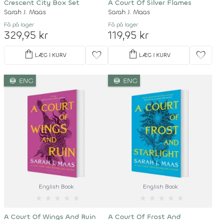
Crescent City Box Set
A Court Of Silver Flames
Sarah J. Maas
Sarah J. Maas
Få på lager
Få på lager
329,95 kr
119,95 kr
shopping_bag
shopping_bag
favorite
favorite
LÆG I KURV
LÆG I KURV
language
language
ENG
ENG
English Book
English Book
★
★
★
★
★
★
★
★
★
★
A Court Of Wings And Ruin
A Court Of Frost And