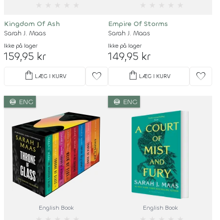
★
★
★
★
★
★
★
★
★
★
Kingdom Of Ash
Empire Of Storms
Sarah J. Maas
Sarah J. Maas
Ikke på lager
Ikke på lager
159,95 kr
149,95 kr
shopping_bag
shopping_bag
favorite
favorite
LÆG I KURV
LÆG I KURV
language
language
ENG
ENG
English Book
English Book
★
★
★
★
★
★
★
★
★
★