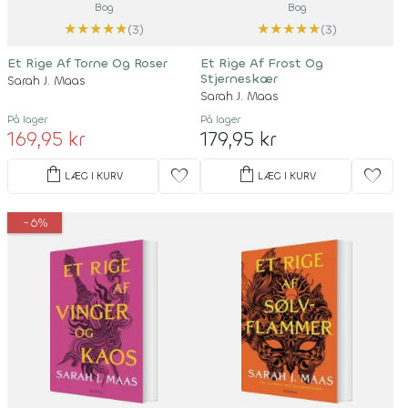
Bog
Bog
★
★
★
★
★
★
★
★
★
★
(3)
(3)
Et Rige Af Torne Og Roser
Et Rige Af Frost Og
Stjerneskær
Sarah J. Maas
Sarah J. Maas
På lager
På lager
169,95 kr
179,95 kr
shopping_bag
shopping_bag
favorite
favorite
LÆG I KURV
LÆG I KURV
-6%