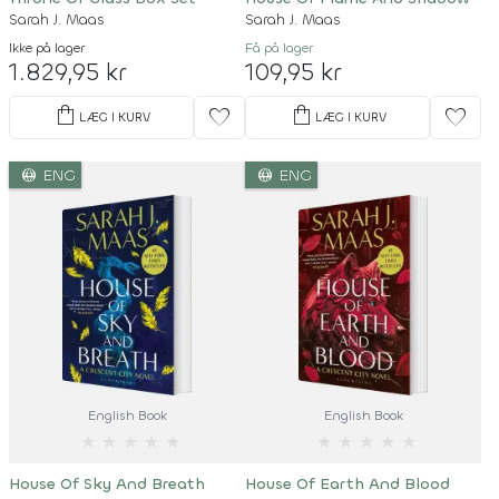
Sarah J. Maas
Sarah J. Maas
Ikke på lager
Få på lager
1.829,95 kr
109,95 kr
shopping_bag
shopping_bag
favorite
favorite
LÆG I KURV
LÆG I KURV
language
language
ENG
ENG
English Book
English Book
★
★
★
★
★
★
★
★
★
★
House Of Sky And Breath
House Of Earth And Blood