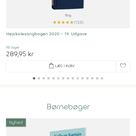
Bog
★
★
★
★
★
(133)
Højskolesangbogen 2020 - 19. Udgave
På lager
289,95 kr
shopping_bag
favorite
LÆG I KURV
Børnebøger
Nyhed