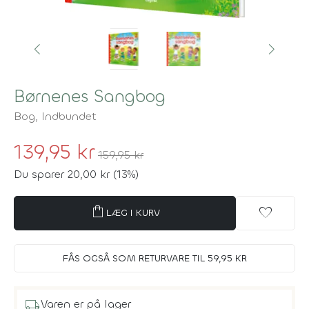
Børnenes Sangbog
Bog,
Indbundet
139,95 kr
159,95 kr
Du sparer 20,00 kr (13%)
shopping_bag
favorite
LÆG I KURV
FÅS OGSÅ SOM RETURVARE TIL 59,95 KR
local_shipping
Varen er på lager