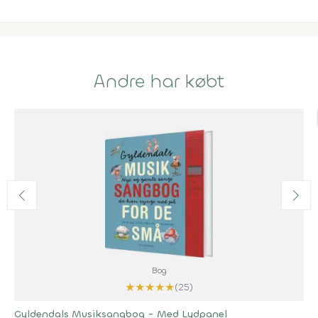
Andre har købt
Bog
★
★
★
★
★
(25)
Gyldendals Musiksangbog - Med Lydpanel