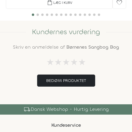
shopping_bag
favorite
LÆG I KURV
Kundernes vurdering
Skriv en anmeldelse af
Børnenes Sangbog Bog
★
★
★
★
★
BEDØM PRODUKTET
local_shipping
Dansk Webshop - Hurtig Levering
Kundeservice