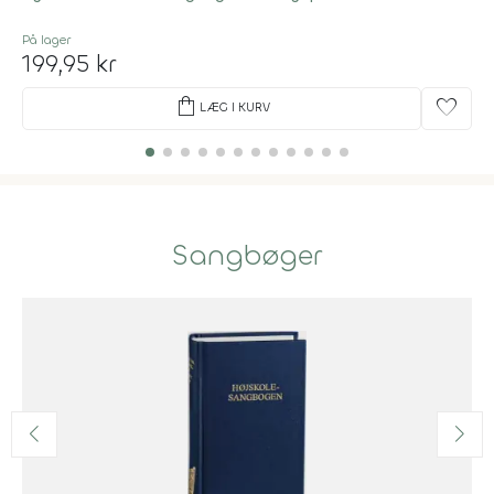
På lager
199,95 kr
shopping_bag
favorite
LÆG I KURV
Sangbøger