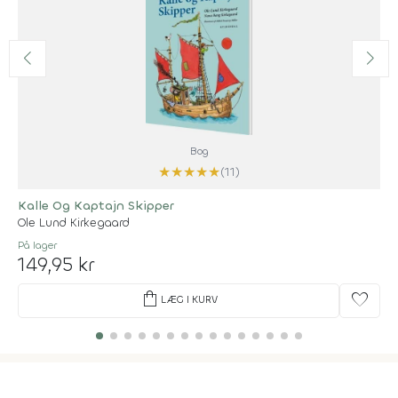
Bog
★
★
★
★
★
(11)
Kalle Og Kaptajn Skipper
Ole Lund Kirkegaard
På lager
149,95 kr
shopping_bag
favorite
LÆG I KURV