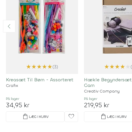
★
★
★
★
★
★
★
★
★
★
(3)
Kreasæt Til Børn - Assorteret
Hækle Begyndersæt -
Garn
Grafix
Creativ Company
På lager
På lager
34,95 kr
219,95 kr
shopping_bag
favorite
shopping_bag
LÆG I KURV
LÆG I KURV