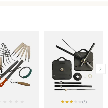
★
★
★
★
★
★
★
★
★
★
(3)