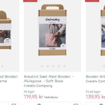
★
★
★
★
★
★
ed Broderi
Kreativt Sæt Med Broderi -
Broderi Ki
reme
Mulepose - Soft Rose
Creativ Co
Creativ Company
På lager
Få på lager
119,95 kr
139,95 k
149,95 kr