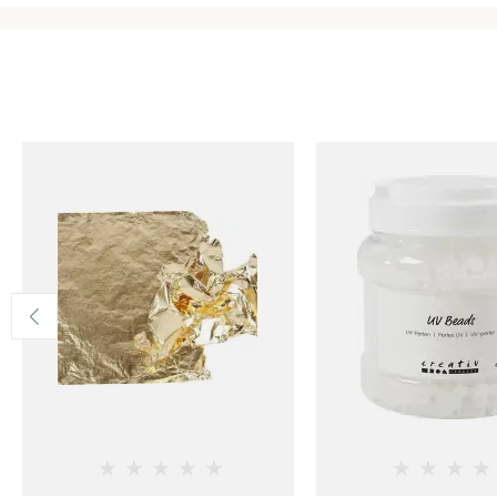
★
★
★
★
★
★
★
★
★