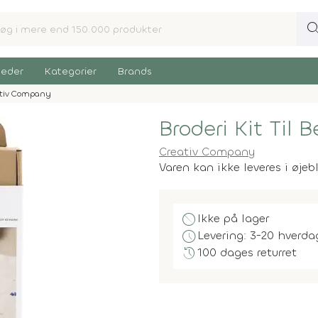
sear
eder
Kategorier
Brands
ativ Company
Broderi Kit Til 
Creativ Company
Varen kan ikke leveres i øjeb
block
Ikke på lager
schedule
Levering: 3-20 hverda
history
100 dages returret