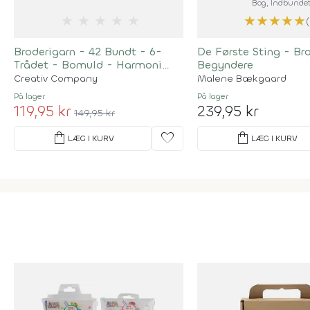
Bog
, Indbunde
★
★
★
★
★
★
★
★
★
★
Broderigarn - 42 Bundt - 6-
De Første Sting - Bro
Trådet - Bomuld - Harmoni
Begyndere
Broderigarn
Creativ Company
Malene Bækgaard
På lager
På lager
119,95 kr
239,95 kr
149,95 kr
shopping_bag
favorite
shopping_bag
LÆG I KURV
LÆG I KURV