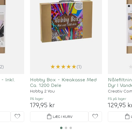
★
★
★
★
★
(2)
(1)
 Inkl.
Hobby Box - Kreakasse Med
Nålefiltni
Ca. 1200 Dele
Dyr I Vand
Hobby 2 You
Creativ Co
På lager
Få på lager
179,95 kr
129,95 k
favorite
shopping_bag
favorite
shopping_bag
LÆG I KURV