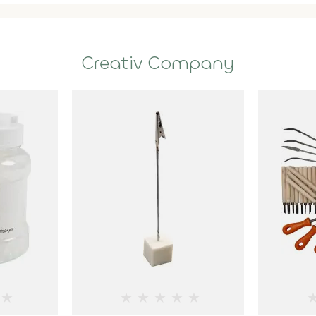
Creativ Company
★
★
★
★
★
★