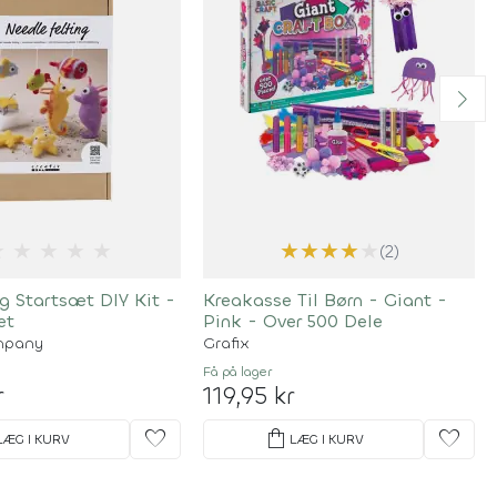
★
★
★
★
★
★
★
★
★
★
(2)
ng Startsæt DIY Kit -
Kreakasse Til Børn - Giant -
et
Pink - Over 500 Dele
mpany
Grafix
Få på lager
r
119,95 kr
favorite
shopping_bag
favorite
LÆG I KURV
LÆG I KURV