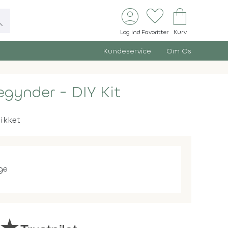
account_circle
favorite
shopping_bag
ch
Log ind
Favoritter
Kurv
Kundeservice
Om Os
Begynder - DIY Kit
likket
ge