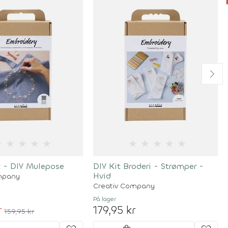
★
★
★
★
★
★
★
★
★
★
t - DIY Mulepose
DIY Kit Broderi - Strømper -
Hvid
mpany
Creativ Company
På lager
r
179,95 kr
159,95 kr