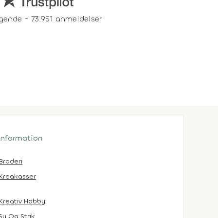
gende - 73.951 anmeldelser
 information
Broderi
Kreakasser
Kreativ Hobby
Sy Og Strik