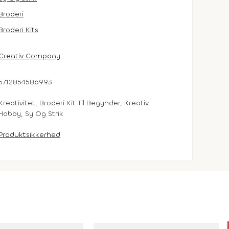
Broderi
Broderi Kits
Creativ Company
5712854586993
Kreativitet, Broderi Kit Til Begynder, Kreativ
Hobby, Sy Og Strik
Produktsikkerhed