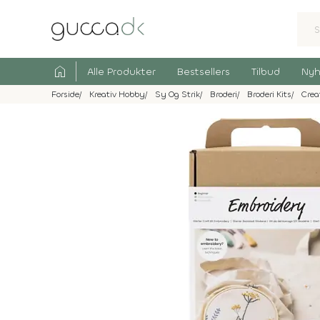
home
Alle Produkter
Bestsellers
Tilbud
Nyh
Forside
Kreativ Hobby
Sy Og Strik
Broderi
Broderi Kits
Cre