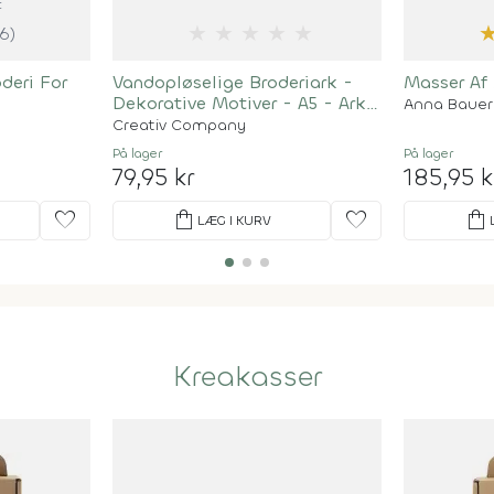
t
★
★
★
★
★
(6)
deri For
Vandopløselige Broderiark -
Masser Af
Dekorative Motiver - A5 - Ark
Anna Bauer
148,5X210 MM - 6 Ark
Creativ Company
På lager
På lager
79,95 kr
185,95 k
favorite
shopping_bag
favorite
shopping_bag
LÆG I KURV
Kreakasser