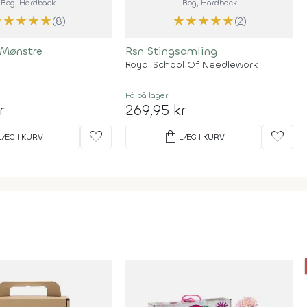
Bog
, Hardback
Bog
, Hardback
★
★
★
★
★
★
★
★
★
★
(8)
(2)
 Mønstre
Rsn Stingsamling
Royal School Of Needlework
Få på lager
r
269,95 kr
favorite
shopping_bag
favorite
LÆG I KURV
LÆG I KURV