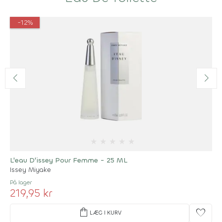
-12%
★
★
★
★
★
L'eau D'issey Pour Femme - 25 ML
Issey Miyake
På lager
219,95 kr
shopping_bag
favorite
LÆG I KURV