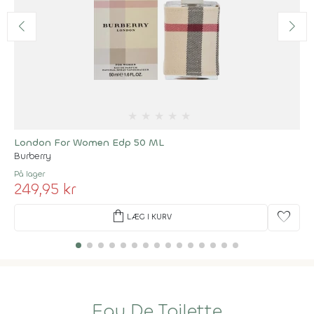
★
★
★
★
★
London For Women Edp 50 ML
Burberry
På lager
249,95 kr
shopping_bag
favorite
LÆG I KURV
Eau De Toilette