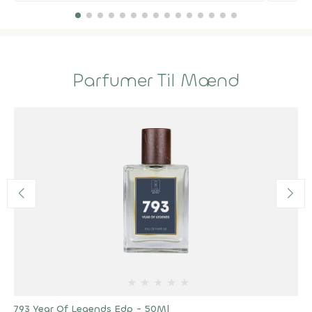
Parfumer Til Mænd
★
★
★
★
★
793 Year Of Legends Edp - 50Ml