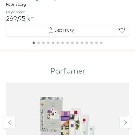
Raunsborg
Få på lager
269,95 kr
shopping_bag
favorite
LÆG I KURV
Parfumer