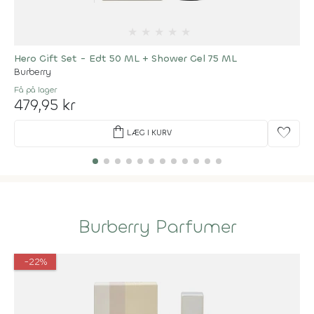
★
★
★
★
★
Hero Gift Set - Edt 50 ML + Shower Gel 75 ML
Burberry
Få på lager
479,95 kr
shopping_bag
favorite
LÆG I KURV
Burberry Parfumer
-22%