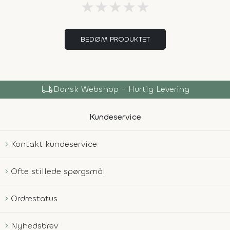
★
★
★
★
★
BEDØM PRODUKTET
local_shipping
Dansk Webshop - Hurtig Levering
Kundeservice
Kontakt kundeservice
Ofte stillede spørgsmål
Ordrestatus
Nyhedsbrev