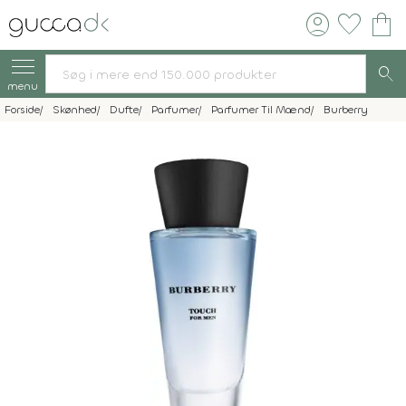
account_circle
favorite
shopping_bag
search
menu
Forside
Skønhed
Dufte
Parfumer
Parfumer Til Mænd
Burberry