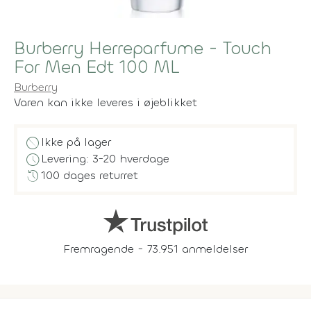
Burberry Herreparfume - Touch
For Men Edt 100 ML
Burberry
Varen kan ikke leveres i øjeblikket
block
Ikke på lager
schedule
Levering: 3-20 hverdage
history
100 dages returret
Fremragende - 73.951 anmeldelser