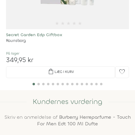
★
★
★
★
★
Secret Garden Edp Giftbox
Raunsborg
På lager
349,95 kr
shopping_bag
favorite
LÆG I KURV
Kundernes vurdering
Skriv en anmeldelse af
Burberry Herreparfume - Touch
For Men Edt 100 Ml Dufte