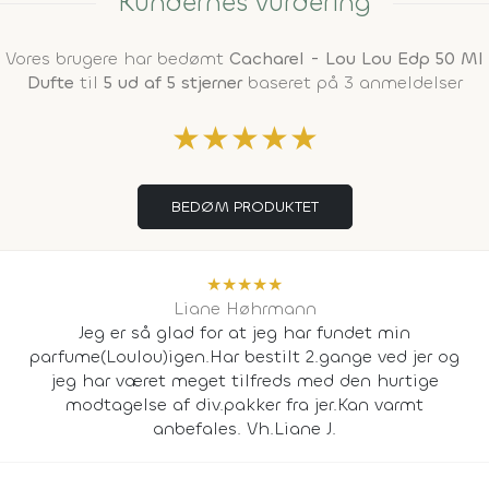
Kundernes vurdering
Vores brugere har bedømt
Cacharel - Lou Lou Edp 50 Ml
Dufte
til
5 ud af 5 stjerner
baseret på 3 anmeldelser
★
★
★
★
★
BEDØM PRODUKTET
★
★
★
★
★
Liane Høhrmann
Jeg er så glad for at jeg har fundet min
parfume(Loulou)igen.Har bestilt 2.gange ved jer og
jeg har været meget tilfreds med den hurtige
modtagelse af div.pakker fra jer.Kan varmt
anbefales. Vh.Liane J.