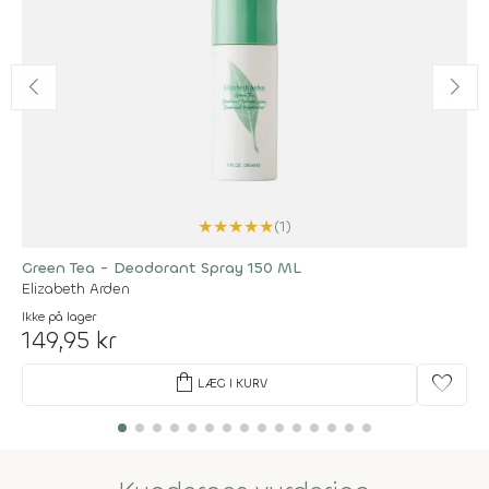
★
★
★
★
★
(1)
Green Tea - Deodorant Spray 150 ML
Elizabeth Arden
Ikke på lager
149,95 kr
shopping_bag
favorite
LÆG I KURV