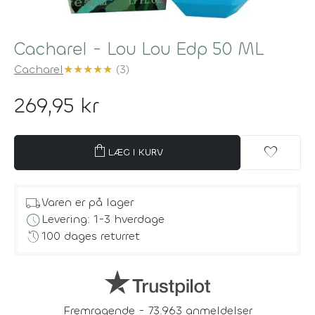
Cacharel - Lou Lou Edp 50 ML
Cacharel
★
★
★
★
★
(3)
269,95 kr
shopping_bag
favorite
LÆG I KURV
local_shipping
Varen er på lager
schedule
Levering: 1-3 hverdage
history
100 dages returret
Fremragende - 73.963 anmeldelser