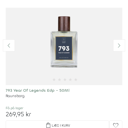
★
★
★
★
★
793 Year Of Legends Edp - 50Ml
Raunsborg
Få på lager
269,95 kr
shopping_bag
favorite
LÆG I KURV