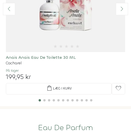
★
★
★
★
★
Anaïs Anaïs Eau De Toilette 30 ML
Cacharel
På lager
199,95 kr
shopping_bag
favorite
LÆG I KURV
Eau De Parfum