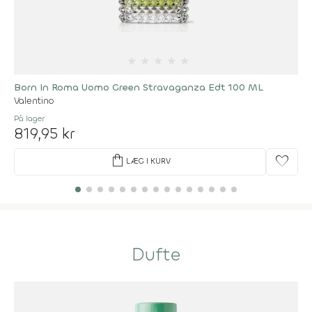
★
★
★
★
★
Born In Roma Uomo Green Stravaganza Edt 100 ML
Valentino
På lager
819,95 kr
shopping_bag
favorite
LÆG I KURV
Dufte