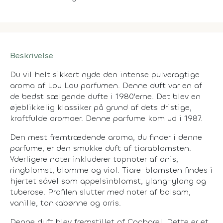
Beskrivelse
Du vil helt sikkert nyde den intense pulveragtige
aroma af Lou Lou parfumen. Denne duft var en af
de bedst sælgende dufte i 1980'erne. Det blev en
øjeblikkelig klassiker på grund af dets dristige,
kraftfulde aromaer. Denne parfume kom ud i 1987.
Den mest fremtrædende aroma, du finder i denne
parfume, er den smukke duft af tiarablomsten.
Yderligere noter inkluderer topnoter af anis,
ringblomst, blomme og viol. Tiare-blomsten findes i
hjertet såvel som appelsinblomst, ylang-ylang og
tuberose. Profilen slutter med noter af balsam,
vanille, tonkabønne og orris.
Denne duft blev fremstillet af Cacharel. Dette er et