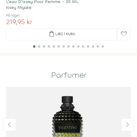
L'eau D'issey Pour Femme - 25 ML
Issey Miyake
På lager
219,95 kr
shopping_bag
favorite
LÆG I KURV
Parfumer