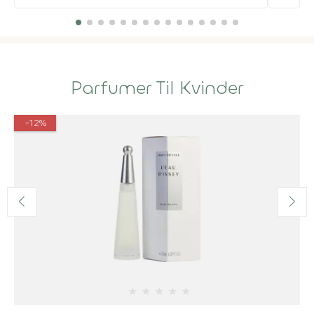
Parfumer Til Kvinder
-12%
★
★
★
★
★