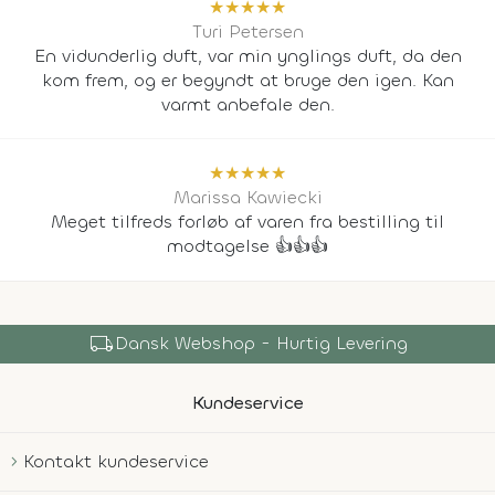
★
★
★
★
★
Turi Petersen
En vidunderlig duft, var min ynglings duft, da den
kom frem, og er begyndt at bruge den igen. Kan
varmt anbefale den.
★
★
★
★
★
Marissa Kawiecki
Meget tilfreds forløb af varen fra bestilling til
modtagelse 👍👍👍
local_shipping
Dansk Webshop - Hurtig Levering
Kundeservice
Kontakt kundeservice